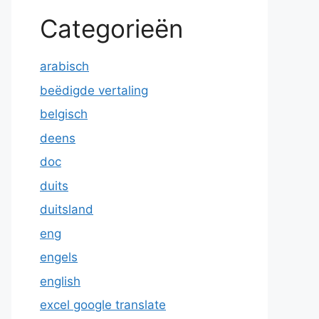
Categorieën
arabisch
beëdigde vertaling
belgisch
deens
doc
duits
duitsland
eng
engels
english
excel google translate