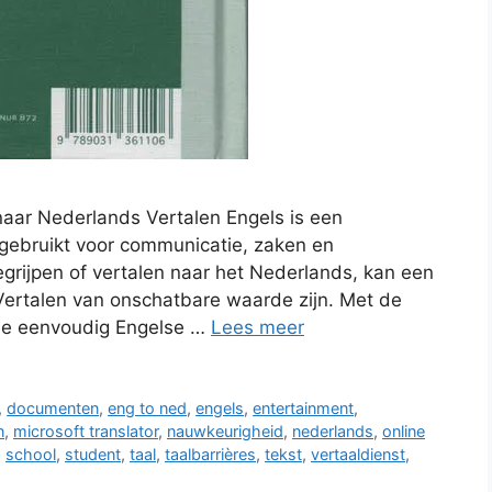
naar Nederlands Vertalen Engels is een
 gebruikt voor communicatie, zaken en
begrijpen of vertalen naar het Nederlands, kan een
Vertalen van onschatbare waarde zijn. Met de
 je eenvoudig Engelse …
Lees meer
,
documenten
,
eng to ned
,
engels
,
entertainment
,
n
,
microsoft translator
,
nauwkeurigheid
,
nederlands
,
online
,
school
,
student
,
taal
,
taalbarrières
,
tekst
,
vertaaldienst
,