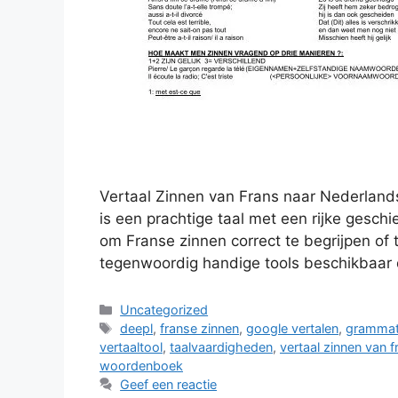
Vertaal Zinnen van Frans naar Nederland
is een prachtige taal met een rijke geschi
om Franse zinnen correct te begrijpen of 
tegenwoordig handige tools beschikbaar d
Categorieën
Uncategorized
Tags
deepl
,
franse zinnen
,
google vertalen
,
grammati
vertaaltool
,
taalvaardigheden
,
vertaal zinnen van 
woordenboek
Geef een reactie