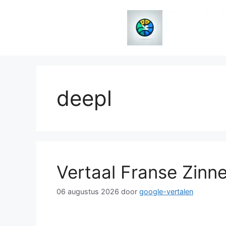
Spring
naar
de
inhoud
deepl
Vertaal Franse Zinn
06 augustus 2026
door
google-vertalen