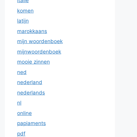
italie
komen
latijn
marokkaans
mijn woordenboek
mijnwoordenboek
mooie zinnen
ned
nederland
nederlands
nl
online
papiaments
pdf