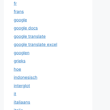
fr
frans
google
google docs
google translate
google translate excel
googlen
grieks
hoe
indonesisch
interglot
it
italiaans