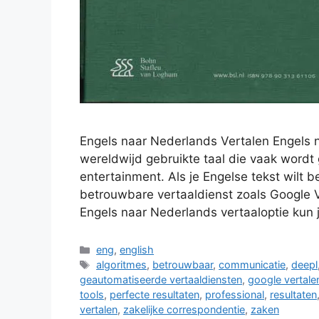
Engels naar Nederlands Vertalen Engels 
wereldwijd gebruikte taal die vaak wordt
entertainment. Als je Engelse tekst wilt 
betrouwbare vertaaldienst zoals Google 
Engels naar Nederlands vertaaloptie kun
Categorieën
eng
,
english
Tags
algoritmes
,
betrouwbaar
,
communicatie
,
deepl
geautomatiseerde vertaaldiensten
,
google vertale
tools
,
perfecte resultaten
,
professional
,
resultaten
vertalen
,
zakelijke correspondentie
,
zaken