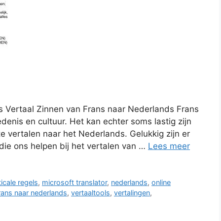
s Vertaal Zinnen van Frans naar Nederlands Frans
edenis en cultuur. Het kan echter soms lastig zijn
te vertalen naar het Nederlands. Gelukkig zijn er
ie ons helpen bij het vertalen van …
Lees meer
cale regels
,
microsoft translator
,
nederlands
,
online
frans naar nederlands
,
vertaaltools
,
vertalingen
,