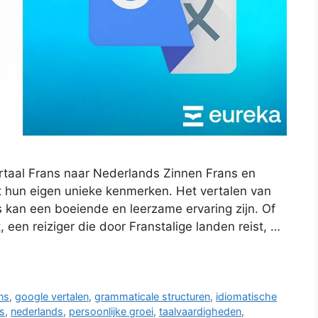
rtaal Frans naar Nederlands Zinnen Frans en
t hun eigen unieke kenmerken. Het vertalen van
 kan een boeiende en leerzame ervaring zijn. Of
 een reiziger die door Franstalige landen reist, …
ns
,
google vertalen
,
grammaticale structuren
,
idiomatische
s
,
nederlands
,
persoonlijke groei
,
taalvaardigheden
,