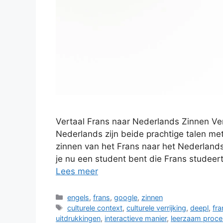
Vertaal Frans naar Nederlands Zinnen Ve
Nederlands zijn beide prachtige talen me
zinnen van het Frans naar het Nederlands
je nu een student bent die Frans studeert,
Lees meer
Categorieën
engels
,
frans
,
google
,
zinnen
Tags
culturele context
,
culturele verrijking
,
deepl
,
fra
uitdrukkingen
,
interactieve manier
,
leerzaam proce