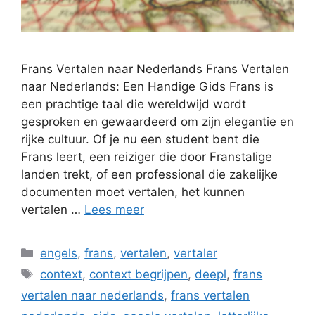
Frans Vertalen naar Nederlands Frans Vertalen
naar Nederlands: Een Handige Gids Frans is
een prachtige taal die wereldwijd wordt
gesproken en gewaardeerd om zijn elegantie en
rijke cultuur. Of je nu een student bent die
Frans leert, een reiziger die door Franstalige
landen trekt, of een professional die zakelijke
documenten moet vertalen, het kunnen
vertalen …
Lees meer
Categorieën
engels
,
frans
,
vertalen
,
vertaler
Tags
context
,
context begrijpen
,
deepl
,
frans
vertalen naar nederlands
,
frans vertalen