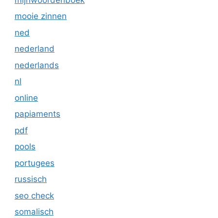
mooie zinnen
ned
nederland
nederlands
nl
online
papiaments
pdf
pools
portugees
russisch
seo check
somalisch