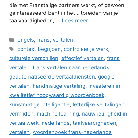
die met Franstalige partners werkt, of gewoon
geïnteresseerd bent in het uitbreiden van je
taalvaardigheden, …
Lees meer
Categorieën
engels
,
frans
,
vertalen
Tags
context begrijpen
,
controleer je werk
,
culturele verschillen
,
effectief vertalen
,
frans
vertalen
,
frans vertalen naar nederlands
,
geautomatiseerde vertaaldiensten
,
google
vertalen
,
handmatige vertaling
,
investeren in
kwalitatief hoogwaardig woordenboek
,
kunstmatige intelligentie
,
letterlijke vertalingen
vermijden
,
machine learning
,
nauwkeurigheid in
vertaalwerk
,
nederlands
,
taalvaardigheden
,
vertalen
,
woordenboek frans-nederlands