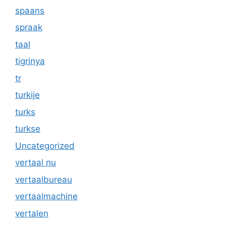
spaans
spraak
taal
tigrinya
tr
turkije
turks
turkse
Uncategorized
vertaal nu
vertaalbureau
vertaalmachine
vertalen