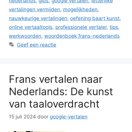
nederlands
,
gids
,
google vertalen
,
letterlijke
vertalingen vermijden
,
mogelijkheden
,
nauwkeurige vertalingen
,
oefening baart kunst
,
online vertaaltools
,
professionele vertaler
,
tips
,
werkwoorden
,
woordenboek frans-nederlands
Geef een reactie
Frans vertalen naar
Nederlands: De kunst
van taaloverdracht
15 juli 2024
door
google-vertalen