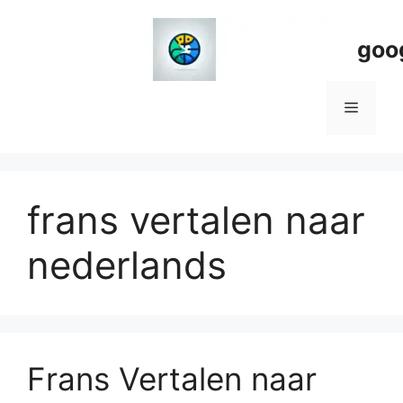
Spring
naar
goo
de
inhoud
Menu
frans vertalen naar
nederlands
Frans Vertalen naar