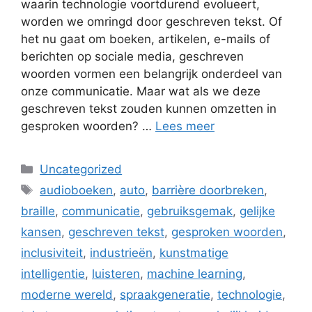
waarin technologie voortdurend evolueert,
worden we omringd door geschreven tekst. Of
het nu gaat om boeken, artikelen, e-mails of
berichten op sociale media, geschreven
woorden vormen een belangrijk onderdeel van
onze communicatie. Maar wat als we deze
geschreven tekst zouden kunnen omzetten in
gesproken woorden? …
Lees meer
Categorieën
Uncategorized
Tags
audioboeken
,
auto
,
barrière doorbreken
,
braille
,
communicatie
,
gebruiksgemak
,
gelijke
kansen
,
geschreven tekst
,
gesproken woorden
,
inclusiviteit
,
industrieën
,
kunstmatige
intelligentie
,
luisteren
,
machine learning
,
moderne wereld
,
spraakgeneratie
,
technologie
,