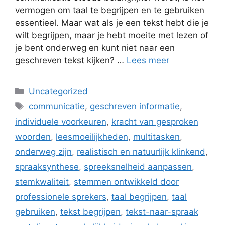
vermogen om taal te begrijpen en te gebruiken
essentieel. Maar wat als je een tekst hebt die je
wilt begrijpen, maar je hebt moeite met lezen of
je bent onderweg en kunt niet naar een
geschreven tekst kijken? …
Lees meer
Categorieën
Uncategorized
Tags
communicatie
,
geschreven informatie
,
individuele voorkeuren
,
kracht van gesproken
woorden
,
leesmoeilijkheden
,
multitasken
,
onderweg zijn
,
realistisch en natuurlijk klinkend
,
spraaksynthese
,
spreeksnelheid aanpassen
,
stemkwaliteit
,
stemmen ontwikkeld door
professionele sprekers
,
taal begrijpen
,
taal
gebruiken
,
tekst begrijpen
,
tekst-naar-spraak