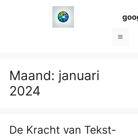
Spring
naar
goo
de
inhoud
Menu
Maand:
januari
2024
De Kracht van Tekst-