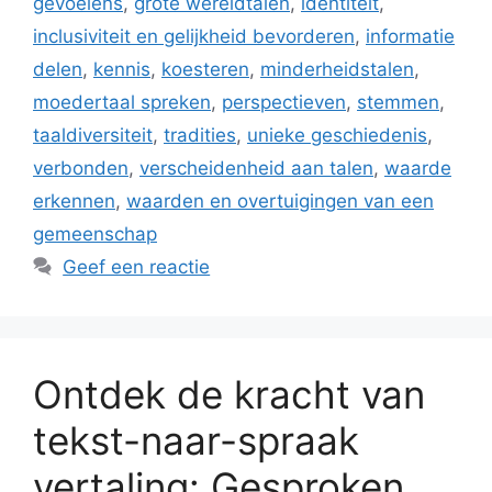
gevoelens
,
grote wereldtalen
,
identiteit
,
inclusiviteit en gelijkheid bevorderen
,
informatie
delen
,
kennis
,
koesteren
,
minderheidstalen
,
moedertaal spreken
,
perspectieven
,
stemmen
,
taaldiversiteit
,
tradities
,
unieke geschiedenis
,
verbonden
,
verscheidenheid aan talen
,
waarde
erkennen
,
waarden en overtuigingen van een
gemeenschap
Geef een reactie
Ontdek de kracht van
tekst-naar-spraak
vertaling: Gesproken