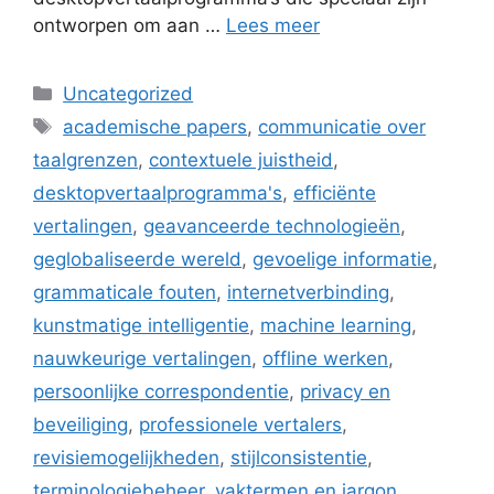
ontworpen om aan …
Lees meer
Categorieën
Uncategorized
Tags
academische papers
,
communicatie over
taalgrenzen
,
contextuele juistheid
,
desktopvertaalprogramma's
,
efficiënte
vertalingen
,
geavanceerde technologieën
,
geglobaliseerde wereld
,
gevoelige informatie
,
grammaticale fouten
,
internetverbinding
,
kunstmatige intelligentie
,
machine learning
,
nauwkeurige vertalingen
,
offline werken
,
persoonlijke correspondentie
,
privacy en
beveiliging
,
professionele vertalers
,
revisiemogelijkheden
,
stijlconsistentie
,
terminologiebeheer
,
vaktermen en jargon
,