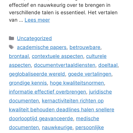
effectief en nauwkeurig over te brengen in
verschillende talen is essentieel. Het vertalen
van …
Lees meer
Categorieën
Uncategorized
Tags
academische papers
,
betrouwbare
,
brontaal
,
contextuele aspecten
,
culturele
aspecten
,
documentvertaaldiensten
,
doeltaal
,
geglobaliseerde wereld
,
goede vertalingen
,
grondige kennis
,
hoge kwaliteitsnormen
,
informatie effectief overbrengen
,
juridische
documenten
,
kernactiviteiten richten op
kwaliteit behouden deadlines halen snellere
doorlooptijd geavanceerde
,
medische
documenten
,
nauwkeurige
,
persoonlijke