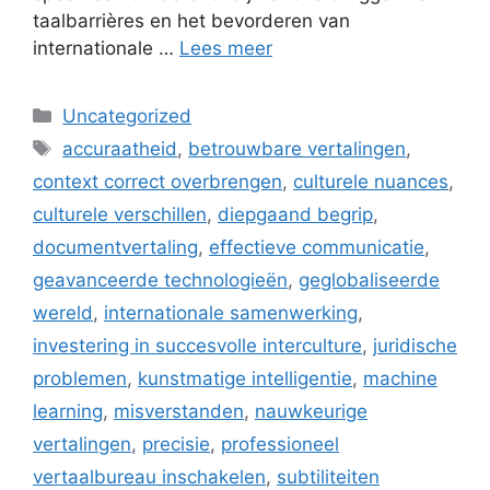
taalbarrières en het bevorderen van
internationale …
Lees meer
Categorieën
Uncategorized
Tags
accuraatheid
,
betrouwbare vertalingen
,
context correct overbrengen
,
culturele nuances
,
culturele verschillen
,
diepgaand begrip
,
documentvertaling
,
effectieve communicatie
,
geavanceerde technologieën
,
geglobaliseerde
wereld
,
internationale samenwerking
,
investering in succesvolle interculture
,
juridische
problemen
,
kunstmatige intelligentie
,
machine
learning
,
misverstanden
,
nauwkeurige
vertalingen
,
precisie
,
professioneel
vertaalbureau inschakelen
,
subtiliteiten