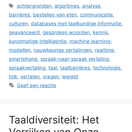
Tags
achtergronden
,
algoritmes
,
analyse
,
barrières
,
bestellen van eten
,
communicatie
,
culturen
,
databases met taalkundige informatie
,
geavanceerd
,
gesproken woorden
,
kennis
,
kunstmatige intelligentie
,
machine learning-
modellen
,
nauwkeurige vertalingen
,
realtime
,
smartphone
,
spraak-naar-spraak vertaling
,
spraakvertaling
,
taal
,
taalbarrières
,
technologie
,
tolk
,
vertalen
,
vragen
,
wereld
Geef een reactie
Taaldiversiteit: Het