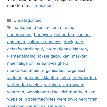
markten te …
Lees meer
Categorieën
Uncategorized
Tags
aankopen doen
,
accuraat
,
actie
ondernemen
,
bedrijven
,
behoeften
,
contact
opnemen
,
culturele nuances
,
doelgroep
,
geloofwaardigheid
,
internationale klanten
,
klantenbinding
,
lokale gebruiken
,
markten
,
meertalige online aanwezigheid
,
merkbekendheid
,
organisaties
,
organisch
verkeer
,
potentiële klanten
,
talen
,
trefwoorden
,
verbonden voelen
,
vertalen
,
vertrouwen
,
waarden
,
websitevertaling
,
zichtbaarheid van
website in zoekmachines wereldwijd vergroten
,
zoekmachineoptimalisatie seo