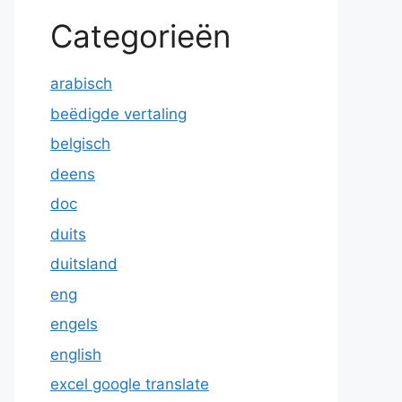
Categorieën
arabisch
beëdigde vertaling
belgisch
deens
doc
duits
duitsland
eng
engels
english
excel google translate