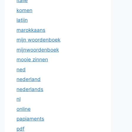
italie
komen
latijn
marokkaans
mijn woordenboek
mijnwoordenboek
mooie zinnen
ned
nederland
nederlands
nl
online
papiaments
pdf