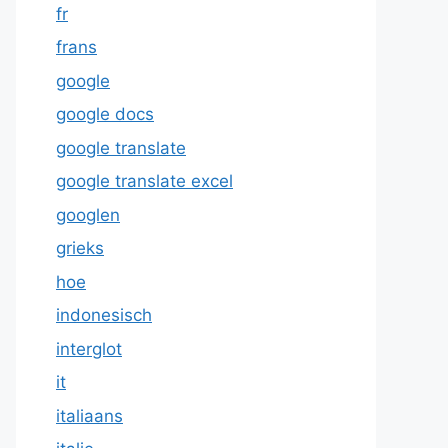
fr
frans
google
google docs
google translate
google translate excel
googlen
grieks
hoe
indonesisch
interglot
it
italiaans