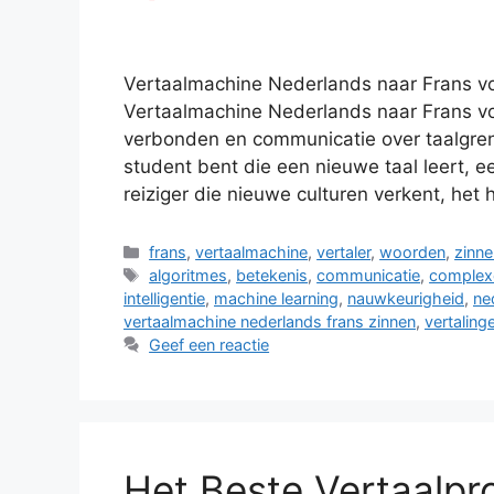
Vertaalmachine Nederlands naar Frans vo
Vertaalmachine Nederlands naar Frans v
verbonden en communicatie over taalgren
student bent die een nieuwe taal leert, ee
reiziger die nieuwe culturen verkent, he
Categorieën
frans
,
vertaalmachine
,
vertaler
,
woorden
,
zinne
Tags
algoritmes
,
betekenis
,
communicatie
,
complex
intelligentie
,
machine learning
,
nauwkeurigheid
,
ne
vertaalmachine nederlands frans zinnen
,
vertaling
Geef een reactie
Het Beste Vertaalp