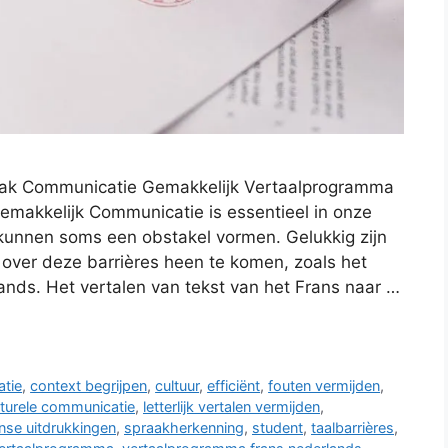
ak Communicatie Gemakkelijk Vertaalprogramma
makkelijk Communicatie is essentieel in onze
 kunnen soms een obstakel vormen. Gelukkig zijn
over deze barrières heen te komen, zoals het
nds. Het vertalen van tekst van het Frans naar …
tie
,
context begrijpen
,
cultuur
,
efficiënt
,
fouten vermijden
,
lturele communicatie
,
letterlijk vertalen vermijden
,
anse uitdrukkingen
,
spraakherkenning
,
student
,
taalbarrières
,