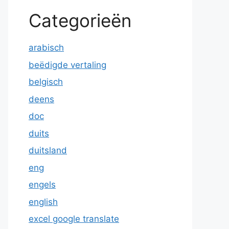
Categorieën
arabisch
beëdigde vertaling
belgisch
deens
doc
duits
duitsland
eng
engels
english
excel google translate