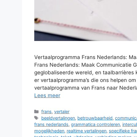
Vertaalprogramma Frans Nederlands: Ma
Frans Nederlands: Maak Communicatie Ge
geglobaliseerde wereld, en taalbarrières
er vertaalprogramma’s die ons helpen om 
vertaalprogramma van Frans naar Nederla
Lees meer
Categorieën
frans
,
vertaler
Tags
beeldvertalingen
,
betrouwbaarheid
,
communica
frans nederlands
,
grammatica controleren
,
intercu
mogelijkheden
,
realtime vertalingen
,
specifieke fr