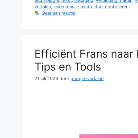
technologie
,
tekst
,
uitdaging
,
verbinding maken
,
v
vertalen
,
zakenman
,
zinsstructuur controleren
Geef een reactie
Efficiënt Frans naar
Tips en Tools
21 juli 2026
door
google-vertalen