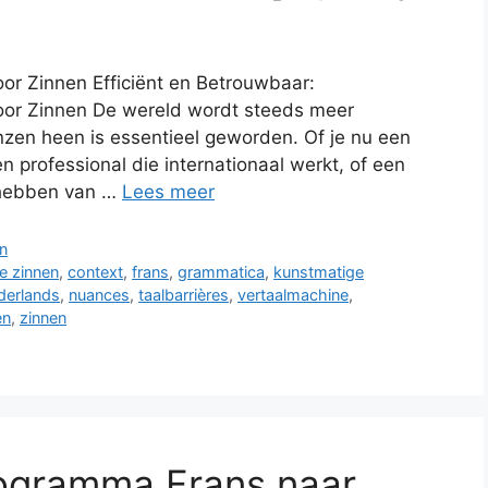
or Zinnen Efficiënt en Betrouwbaar:
oor Zinnen De wereld wordt steeds meer
zen heen is essentieel geworden. Of je nu een
n professional die internationaal werkt, of een
t hebben van …
Lees meer
n
e zinnen
,
context
,
frans
,
grammatica
,
kunstmatige
derlands
,
nuances
,
taalbarrières
,
vertaalmachine
,
en
,
zinnen
rogramma Frans naar