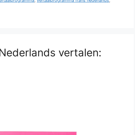
ertaalprogramma
,
vertaalprogramma frans nederlands
,
 Nederlands vertalen: