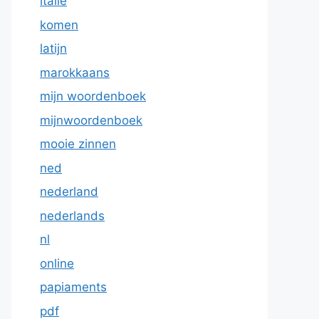
italie
komen
latijn
marokkaans
mijn woordenboek
mijnwoordenboek
mooie zinnen
ned
nederland
nederlands
nl
online
papiaments
pdf