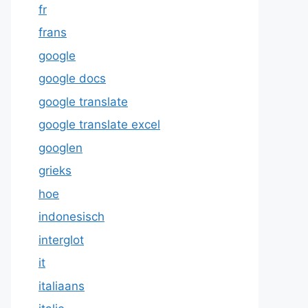
fr
frans
google
google docs
google translate
google translate excel
googlen
grieks
hoe
indonesisch
interglot
it
italiaans