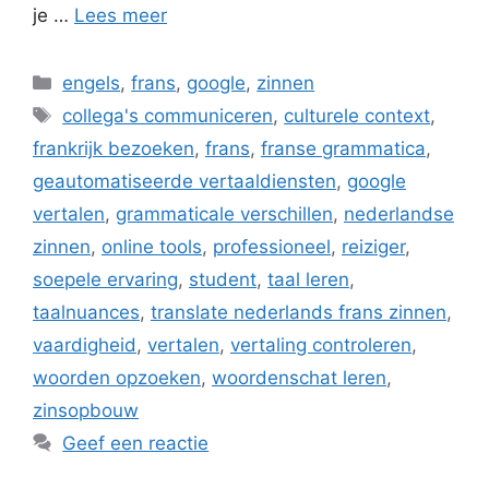
je …
Lees meer
Categorieën
engels
,
frans
,
google
,
zinnen
Tags
collega's communiceren
,
culturele context
,
frankrijk bezoeken
,
frans
,
franse grammatica
,
geautomatiseerde vertaaldiensten
,
google
vertalen
,
grammaticale verschillen
,
nederlandse
zinnen
,
online tools
,
professioneel
,
reiziger
,
soepele ervaring
,
student
,
taal leren
,
taalnuances
,
translate nederlands frans zinnen
,
vaardigheid
,
vertalen
,
vertaling controleren
,
woorden opzoeken
,
woordenschat leren
,
zinsopbouw
Geef een reactie