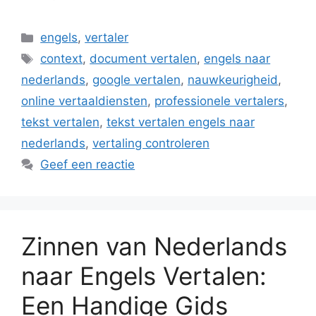
Categorieën
engels
,
vertaler
Tags
context
,
document vertalen
,
engels naar
nederlands
,
google vertalen
,
nauwkeurigheid
,
online vertaaldiensten
,
professionele vertalers
,
tekst vertalen
,
tekst vertalen engels naar
nederlands
,
vertaling controleren
Geef een reactie
Zinnen van Nederlands
naar Engels Vertalen:
Een Handige Gids