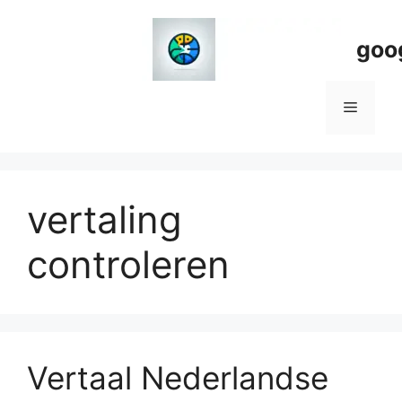
Spring
naar
goo
de
inhoud
Menu
vertaling
controleren
Vertaal Nederlandse