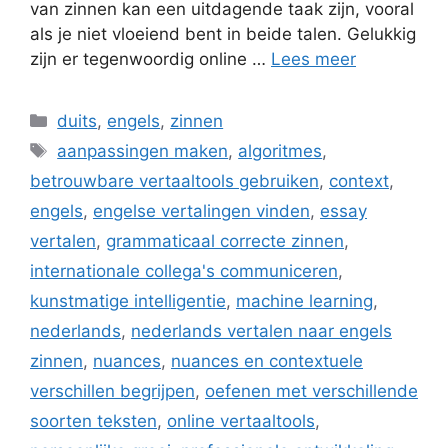
van zinnen kan een uitdagende taak zijn, vooral
als je niet vloeiend bent in beide talen. Gelukkig
zijn er tegenwoordig online …
Lees meer
Categorieën
duits
,
engels
,
zinnen
Tags
aanpassingen maken
,
algoritmes
,
betrouwbare vertaaltools gebruiken
,
context
,
engels
,
engelse vertalingen vinden
,
essay
vertalen
,
grammaticaal correcte zinnen
,
internationale collega's communiceren
,
kunstmatige intelligentie
,
machine learning
,
nederlands
,
nederlands vertalen naar engels
zinnen
,
nuances
,
nuances en contextuele
verschillen begrijpen
,
oefenen met verschillende
soorten teksten
,
online vertaaltools
,