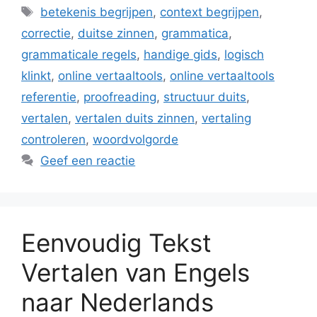
Tags
betekenis begrijpen
,
context begrijpen
,
correctie
,
duitse zinnen
,
grammatica
,
grammaticale regels
,
handige gids
,
logisch
klinkt
,
online vertaaltools
,
online vertaaltools
referentie
,
proofreading
,
structuur duits
,
vertalen
,
vertalen duits zinnen
,
vertaling
controleren
,
woordvolgorde
Geef een reactie
Eenvoudig Tekst
Vertalen van Engels
naar Nederlands