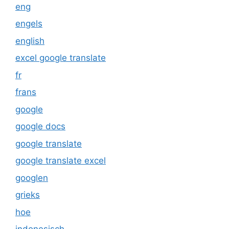
eng
engels
english
excel google translate
fr
frans
google
google docs
google translate
google translate excel
googlen
grieks
hoe