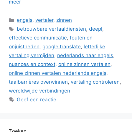
meer
Categorieën
engels
,
vertaler
,
zinnen
Tags
betrouwbare vertaaldiensten
,
deepl
,
effectieve communicatie
,
fouten en
onjuistheden
,
google translate
,
letterlijke
vertaling vermijden
,
nederlands naar engels
,
nuances en context
,
online zinnen vertalen
,
online zinnen vertalen nederlands engels
,
taalbarrières overwinnen
,
vertaling controleren
,
wereldwijde verbindingen
Geef een reactie
Zoeken