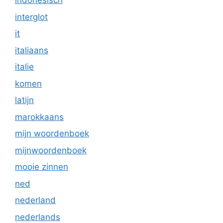
indonesisch
interglot
it
italiaans
italie
komen
latijn
marokkaans
mijn woordenboek
mijnwoordenboek
mooie zinnen
ned
nederland
nederlands