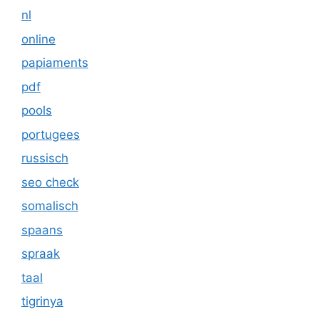
nl
online
papiaments
pdf
pools
portugees
russisch
seo check
somalisch
spaans
spraak
taal
tigrinya