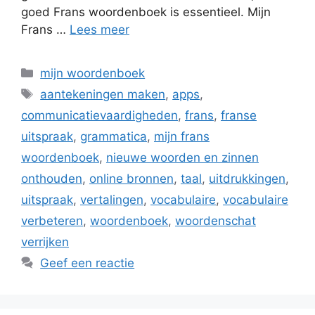
goed Frans woordenboek is essentieel. Mijn
Frans …
Lees meer
Categorieën
mijn woordenboek
Tags
aantekeningen maken
,
apps
,
communicatievaardigheden
,
frans
,
franse
uitspraak
,
grammatica
,
mijn frans
woordenboek
,
nieuwe woorden en zinnen
onthouden
,
online bronnen
,
taal
,
uitdrukkingen
,
uitspraak
,
vertalingen
,
vocabulaire
,
vocabulaire
verbeteren
,
woordenboek
,
woordenschat
verrijken
Geef een reactie