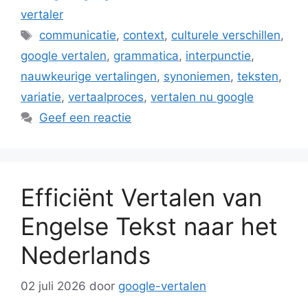
vertaler
Tags
communicatie
,
context
,
culturele verschillen
,
google vertalen
,
grammatica
,
interpunctie
,
nauwkeurige vertalingen
,
synoniemen
,
teksten
,
variatie
,
vertaalproces
,
vertalen nu google
Geef een reactie
Efficiënt Vertalen van
Engelse Tekst naar het
Nederlands
02 juli 2026
door
google-vertalen