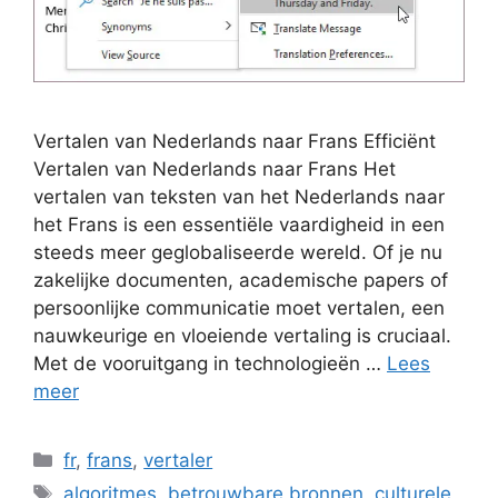
Vertalen van Nederlands naar Frans Efficiënt
Vertalen van Nederlands naar Frans Het
vertalen van teksten van het Nederlands naar
het Frans is een essentiële vaardigheid in een
steeds meer geglobaliseerde wereld. Of je nu
zakelijke documenten, academische papers of
persoonlijke communicatie moet vertalen, een
nauwkeurige en vloeiende vertaling is cruciaal.
Met de vooruitgang in technologieën …
Lees
meer
Categorieën
fr
,
frans
,
vertaler
Tags
algoritmes
,
betrouwbare bronnen
,
culturele