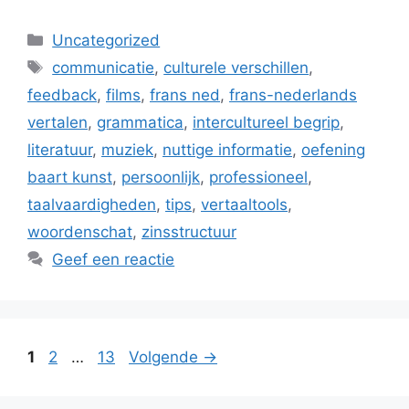
Categorieën
Uncategorized
Tags
communicatie
,
culturele verschillen
,
feedback
,
films
,
frans ned
,
frans-nederlands
vertalen
,
grammatica
,
intercultureel begrip
,
literatuur
,
muziek
,
nuttige informatie
,
oefening
baart kunst
,
persoonlijk
,
professioneel
,
taalvaardigheden
,
tips
,
vertaaltools
,
woordenschat
,
zinsstructuur
Geef een reactie
Pagina
Pagina
Pagina
1
2
…
13
Volgende
→