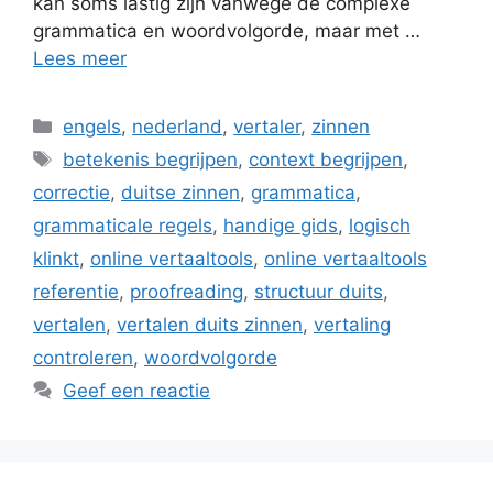
kan soms lastig zijn vanwege de complexe
grammatica en woordvolgorde, maar met …
Lees meer
Categorieën
engels
,
nederland
,
vertaler
,
zinnen
Tags
betekenis begrijpen
,
context begrijpen
,
correctie
,
duitse zinnen
,
grammatica
,
grammaticale regels
,
handige gids
,
logisch
klinkt
,
online vertaaltools
,
online vertaaltools
referentie
,
proofreading
,
structuur duits
,
vertalen
,
vertalen duits zinnen
,
vertaling
controleren
,
woordvolgorde
Geef een reactie