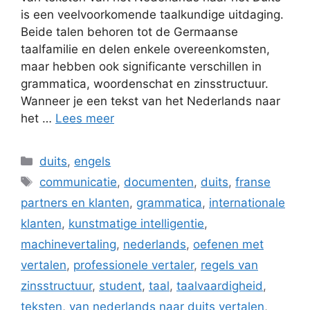
is een veelvoorkomende taalkundige uitdaging.
Beide talen behoren tot de Germaanse
taalfamilie en delen enkele overeenkomsten,
maar hebben ook significante verschillen in
grammatica, woordenschat en zinsstructuur.
Wanneer je een tekst van het Nederlands naar
het …
Lees meer
Categorieën
duits
,
engels
Tags
communicatie
,
documenten
,
duits
,
franse
partners en klanten
,
grammatica
,
internationale
klanten
,
kunstmatige intelligentie
,
machinevertaling
,
nederlands
,
oefenen met
vertalen
,
professionele vertaler
,
regels van
zinsstructuur
,
student
,
taal
,
taalvaardigheid
,
teksten
,
van nederlands naar duits vertalen
,