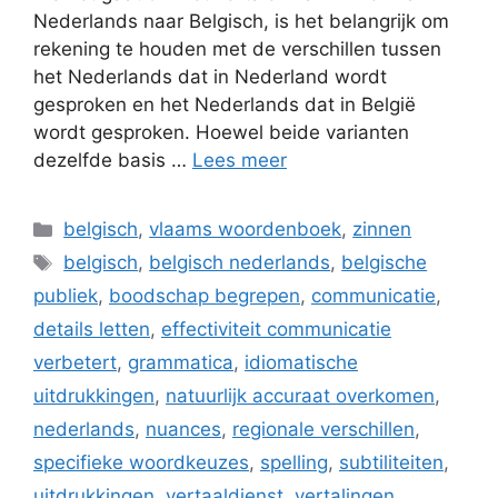
Nederlands naar Belgisch, is het belangrijk om
rekening te houden met de verschillen tussen
het Nederlands dat in Nederland wordt
gesproken en het Nederlands dat in België
wordt gesproken. Hoewel beide varianten
dezelfde basis …
Lees meer
Categorieën
belgisch
,
vlaams woordenboek
,
zinnen
Tags
belgisch
,
belgisch nederlands
,
belgische
publiek
,
boodschap begrepen
,
communicatie
,
details letten
,
effectiviteit communicatie
verbetert
,
grammatica
,
idiomatische
uitdrukkingen
,
natuurlijk accuraat overkomen
,
nederlands
,
nuances
,
regionale verschillen
,
specifieke woordkeuzes
,
spelling
,
subtiliteiten
,
uitdrukkingen
,
vertaaldienst
,
vertalingen
,