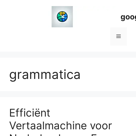
Spring
naar
goo
de
inhoud
Menu
grammatica
Efficiënt
Vertaalmachine voor