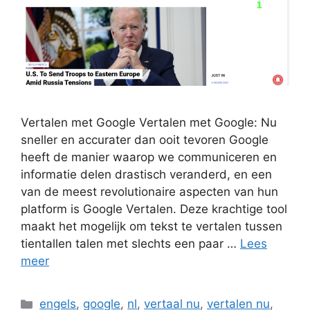
Vertalen met Google Vertalen met Google: Nu
sneller en accurater dan ooit tevoren Google
heeft de manier waarop we communiceren en
informatie delen drastisch veranderd, en een
van de meest revolutionaire aspecten van hun
platform is Google Vertalen. Deze krachtige tool
maakt het mogelijk om tekst te vertalen tussen
tientallen talen met slechts een paar …
Lees
meer
Categorieën
engels
,
google
,
nl
,
vertaal nu
,
vertalen nu
,