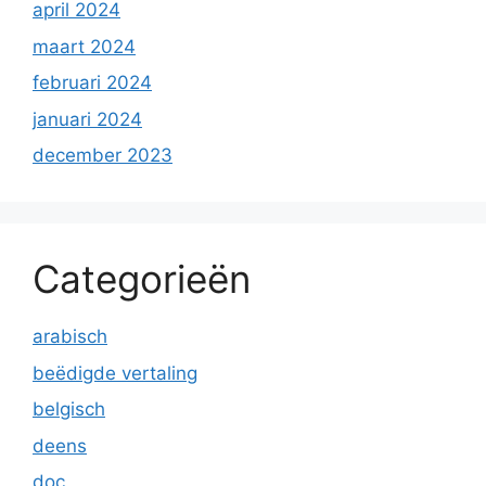
april 2024
maart 2024
februari 2024
januari 2024
december 2023
Categorieën
arabisch
beëdigde vertaling
belgisch
deens
doc