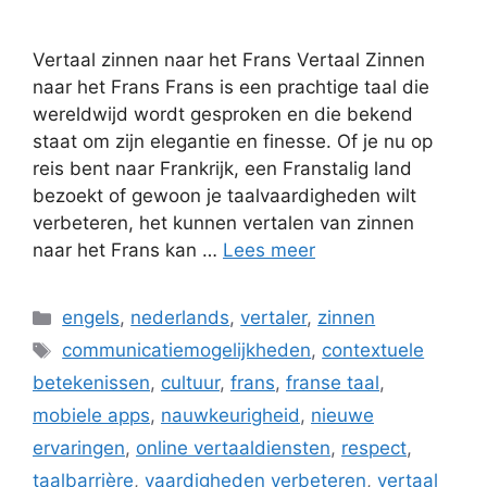
Vertaal zinnen naar het Frans Vertaal Zinnen
naar het Frans Frans is een prachtige taal die
wereldwijd wordt gesproken en die bekend
staat om zijn elegantie en finesse. Of je nu op
reis bent naar Frankrijk, een Franstalig land
bezoekt of gewoon je taalvaardigheden wilt
verbeteren, het kunnen vertalen van zinnen
naar het Frans kan …
Lees meer
Categorieën
engels
,
nederlands
,
vertaler
,
zinnen
Tags
communicatiemogelijkheden
,
contextuele
betekenissen
,
cultuur
,
frans
,
franse taal
,
mobiele apps
,
nauwkeurigheid
,
nieuwe
ervaringen
,
online vertaaldiensten
,
respect
,
taalbarrière
,
vaardigheden verbeteren
,
vertaal