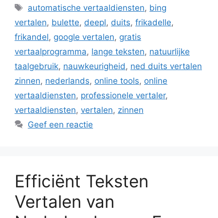
Tags
automatische vertaaldiensten
,
bing
vertalen
,
bulette
,
deepl
,
duits
,
frikadelle
,
frikandel
,
google vertalen
,
gratis
vertaalprogramma
,
lange teksten
,
natuurlijke
taalgebruik
,
nauwkeurigheid
,
ned duits vertalen
zinnen
,
nederlands
,
online tools
,
online
vertaaldiensten
,
professionele vertaler
,
vertaaldiensten
,
vertalen
,
zinnen
Geef een reactie
Efficiënt Teksten
Vertalen van