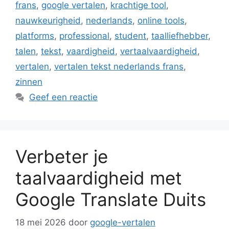
frans
,
google vertalen
,
krachtige tool
,
nauwkeurigheid
,
nederlands
,
online tools
,
platforms
,
professional
,
student
,
taalliefhebber
,
talen
,
tekst
,
vaardigheid
,
vertaalvaardigheid
,
vertalen
,
vertalen tekst nederlands frans
,
zinnen
Geef een reactie
Verbeter je
taalvaardigheid met
Google Translate Duits
18 mei 2026
door
google-vertalen