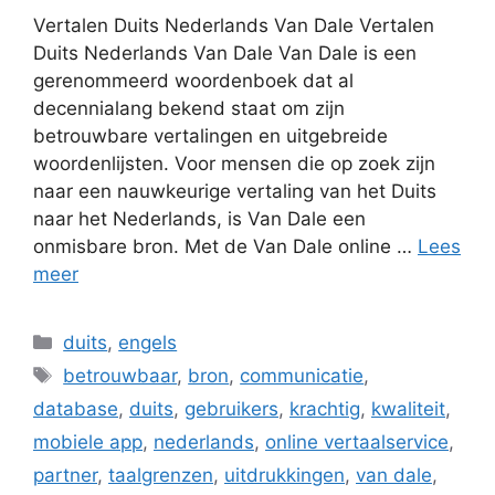
Vertalen Duits Nederlands Van Dale Vertalen
Duits Nederlands Van Dale Van Dale is een
gerenommeerd woordenboek dat al
decennialang bekend staat om zijn
betrouwbare vertalingen en uitgebreide
woordenlijsten. Voor mensen die op zoek zijn
naar een nauwkeurige vertaling van het Duits
naar het Nederlands, is Van Dale een
onmisbare bron. Met de Van Dale online …
Lees
meer
Categorieën
duits
,
engels
Tags
betrouwbaar
,
bron
,
communicatie
,
database
,
duits
,
gebruikers
,
krachtig
,
kwaliteit
,
mobiele app
,
nederlands
,
online vertaalservice
,
partner
,
taalgrenzen
,
uitdrukkingen
,
van dale
,