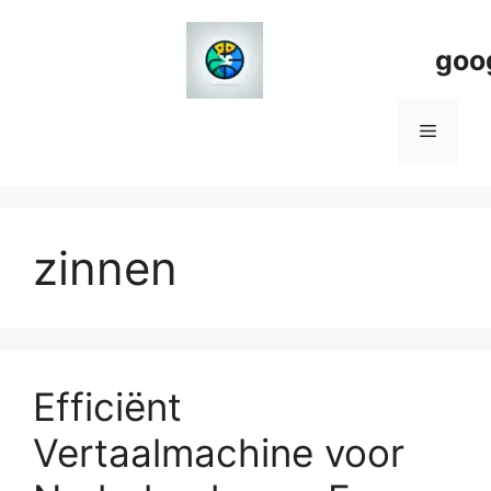
Spring
naar
goo
de
inhoud
Menu
zinnen
Efficiënt
Vertaalmachine voor