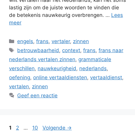
wilt vertalen naar het Nederlands, kan het soms
lastig zijn om de juiste woorden te vinden die
de betekenis nauwkeurig overbrengen. …
Lees
meer
Categorieën
engels
,
frans
,
vertaler
,
zinnen
Tags
betrouwbaarheid
,
context
,
frans
,
frans naar
nederlands vertalen zinnen
,
grammaticale
verschillen
,
nauwkeurigheid
,
nederlands
,
oefening
,
online vertaaldiensten
,
vertaaldienst
,
vertalen
,
zinnen
Geef een reactie
Pagina
Pagina
Pagina
1
2
…
10
Volgende
→