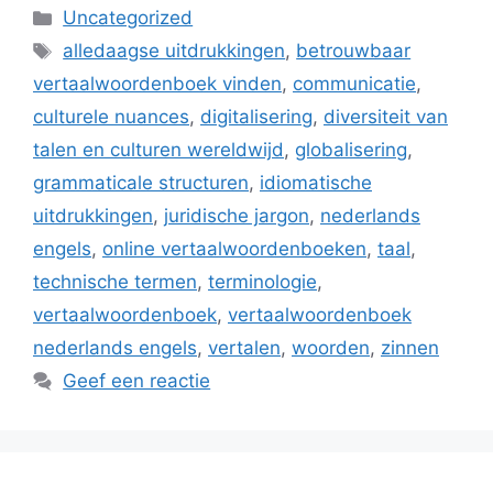
Categorieën
Uncategorized
Tags
alledaagse uitdrukkingen
,
betrouwbaar
vertaalwoordenboek vinden
,
communicatie
,
culturele nuances
,
digitalisering
,
diversiteit van
talen en culturen wereldwijd
,
globalisering
,
grammaticale structuren
,
idiomatische
uitdrukkingen
,
juridische jargon
,
nederlands
engels
,
online vertaalwoordenboeken
,
taal
,
technische termen
,
terminologie
,
vertaalwoordenboek
,
vertaalwoordenboek
nederlands engels
,
vertalen
,
woorden
,
zinnen
Geef een reactie