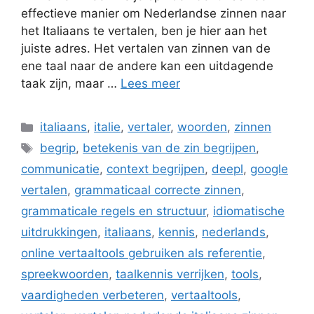
effectieve manier om Nederlandse zinnen naar
het Italiaans te vertalen, ben je hier aan het
juiste adres. Het vertalen van zinnen van de
ene taal naar de andere kan een uitdagende
taak zijn, maar …
Lees meer
Categorieën
italiaans
,
italie
,
vertaler
,
woorden
,
zinnen
Tags
begrip
,
betekenis van de zin begrijpen
,
communicatie
,
context begrijpen
,
deepl
,
google
vertalen
,
grammaticaal correcte zinnen
,
grammaticale regels en structuur
,
idiomatische
uitdrukkingen
,
italiaans
,
kennis
,
nederlands
,
online vertaaltools gebruiken als referentie
,
spreekwoorden
,
taalkennis verrijken
,
tools
,
vaardigheden verbeteren
,
vertaaltools
,