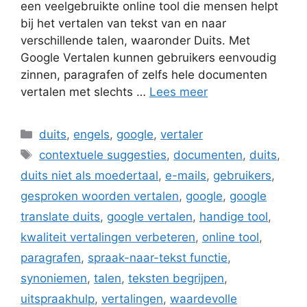
een veelgebruikte online tool die mensen helpt
bij het vertalen van tekst van en naar
verschillende talen, waaronder Duits. Met
Google Vertalen kunnen gebruikers eenvoudig
zinnen, paragrafen of zelfs hele documenten
vertalen met slechts …
Lees meer
Categorieën
duits
,
engels
,
google
,
vertaler
Tags
contextuele suggesties
,
documenten
,
duits
,
duits niet als moedertaal
,
e-mails
,
gebruikers
,
gesproken woorden vertalen
,
google
,
google
translate duits
,
google vertalen
,
handige tool
,
kwaliteit vertalingen verbeteren
,
online tool
,
paragrafen
,
spraak-naar-tekst functie
,
synoniemen
,
talen
,
teksten begrijpen
,
uitspraakhulp
,
vertalingen
,
waardevolle