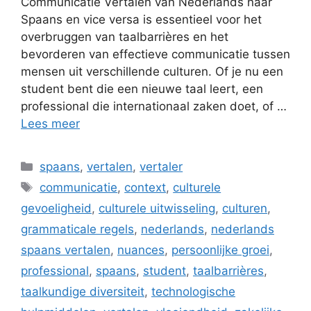
Communicatie Vertalen van Nederlands naar
Spaans en vice versa is essentieel voor het
overbruggen van taalbarrières en het
bevorderen van effectieve communicatie tussen
mensen uit verschillende culturen. Of je nu een
student bent die een nieuwe taal leert, een
professional die internationaal zaken doet, of …
Lees meer
Categorieën
spaans
,
vertalen
,
vertaler
Tags
communicatie
,
context
,
culturele
gevoeligheid
,
culturele uitwisseling
,
culturen
,
grammaticale regels
,
nederlands
,
nederlands
spaans vertalen
,
nuances
,
persoonlijke groei
,
professional
,
spaans
,
student
,
taalbarrières
,
taalkundige diversiteit
,
technologische