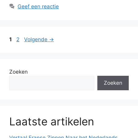
Geef een reactie
Pagina
Pagina
1
2
Volgende
→
Zoeken
Zoeken
Laatste artikelen
Vertaal Franse Zinnen Naar het Nederlands