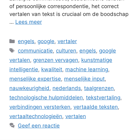
of persoonlijke correspondentie, het correct
vertalen van tekst is cruciaal om de boodschap
…
Lees meer
Categorieën
engels
,
google
,
vertaler
Tags
communicatie
,
culturen
,
engels
,
google
vertalen
,
grenzen vervagen
,
kunstmatige
intelligentie
,
kwaliteit
,
machine learning
,
menselijke expertise
,
menselijke input
,
nauwkeurigheid
,
nederlands
,
taalgrenzen
,
technologische hulpmiddelen
,
tekstvertaling
,
verbindingen versterken
,
vertaalde teksten
,
vertaaltechnologieën
,
vertalen
Geef een reactie