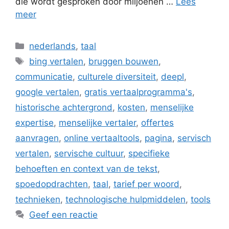
die wordt gesproken door miljoenen …
Lees
meer
Categorieën
nederlands
,
taal
Tags
bing vertalen
,
bruggen bouwen
,
communicatie
,
culturele diversiteit
,
deepl
,
google vertalen
,
gratis vertaalprogramma's
,
historische achtergrond
,
kosten
,
menselijke
expertise
,
menselijke vertaler
,
offertes
aanvragen
,
online vertaaltools
,
pagina
,
servisch
vertalen
,
servische cultuur
,
specifieke
behoeften en context van de tekst
,
spoedopdrachten
,
taal
,
tarief per woord
,
technieken
,
technologische hulpmiddelen
,
tools
Geef een reactie