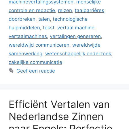
machinevertalingssystemen
,
menselijke
controle en redactie
,
reizen
,
taalbarrières
doorbreken
,
talen
,
technologische
hulpmiddelen
,
tekst
,
vertaal machine
,
vertaalmachines
,
vertalingen genereren
,
wereldwijd communiceren
,
wereldwijde
samenwerking
,
wetenschappelijk onderzoek
,
zakelijke communicatie
Geef een reactie
Efficiënt Vertalen van
Nederlandse Zinnen
naar Engels: Perfectie