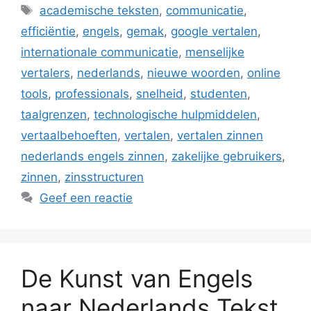
Tags
academische teksten
,
communicatie
,
efficiëntie
,
engels
,
gemak
,
google vertalen
,
internationale communicatie
,
menselijke
vertalers
,
nederlands
,
nieuwe woorden
,
online
tools
,
professionals
,
snelheid
,
studenten
,
taalgrenzen
,
technologische hulpmiddelen
,
vertaalbehoeften
,
vertalen
,
vertalen zinnen
nederlands engels zinnen
,
zakelijke gebruikers
,
zinnen
,
zinsstructuren
Geef een reactie
De Kunst van Engels
naar Nederlands Tekst