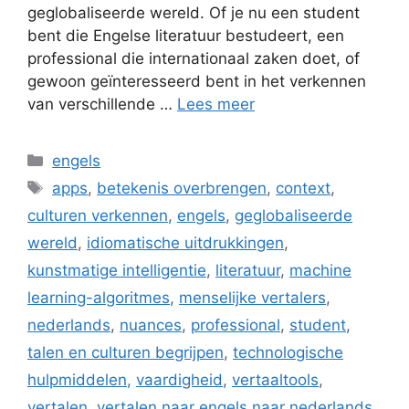
geglobaliseerde wereld. Of je nu een student
bent die Engelse literatuur bestudeert, een
professional die internationaal zaken doet, of
gewoon geïnteresseerd bent in het verkennen
van verschillende …
Lees meer
Categorieën
engels
Tags
apps
,
betekenis overbrengen
,
context
,
culturen verkennen
,
engels
,
geglobaliseerde
wereld
,
idiomatische uitdrukkingen
,
kunstmatige intelligentie
,
literatuur
,
machine
learning-algoritmes
,
menselijke vertalers
,
nederlands
,
nuances
,
professional
,
student
,
talen en culturen begrijpen
,
technologische
hulpmiddelen
,
vaardigheid
,
vertaaltools
,
vertalen
,
vertalen naar engels naar nederlands
,