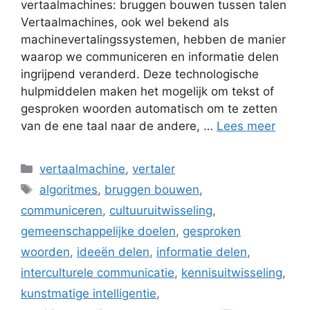
vertaalmachines: bruggen bouwen tussen talen
Vertaalmachines, ook wel bekend als
machinevertalingssystemen, hebben de manier
waarop we communiceren en informatie delen
ingrijpend veranderd. Deze technologische
hulpmiddelen maken het mogelijk om tekst of
gesproken woorden automatisch om te zetten
van de ene taal naar de andere, …
Lees meer
Categorieën
vertaalmachine
,
vertaler
Tags
algoritmes
,
bruggen bouwen
,
communiceren
,
cultuuruitwisseling
,
gemeenschappelijke doelen
,
gesproken
woorden
,
ideeën delen
,
informatie delen
,
interculturele communicatie
,
kennisuitwisseling
,
kunstmatige intelligentie
,