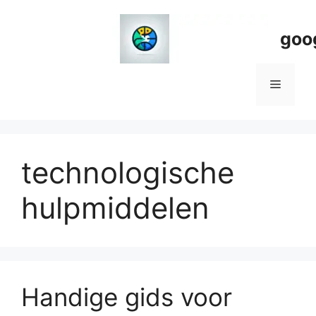
Spring
naar
goo
de
inhoud
Menu
technologische
hulpmiddelen
Handige gids voor