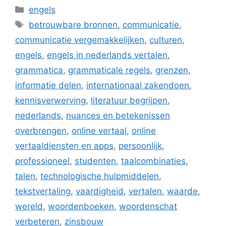
Categorieën
engels
Tags
betrouwbare bronnen
,
communicatie
,
communicatie vergemakkelijken
,
culturen
,
engels
,
engels in nederlands vertalen
,
grammatica
,
grammaticale regels
,
grenzen
,
informatie delen
,
internationaal zakendoen
,
kennisverwerving
,
literatuur begrijpen
,
nederlands
,
nuances en betekenissen
overbrengen
,
online vertaal
,
online
vertaaldiensten en apps
,
persoonlijk
,
professioneel
,
studenten
,
taalcombinaties
,
talen
,
technologische hulpmiddelen
,
tekstvertaling
,
vaardigheid
,
vertalen
,
waarde
,
wereld
,
woordenboeken
,
woordenschat
verbeteren
,
zinsbouw