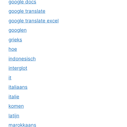
google docs
google translate
google translate excel
googlen
grieks
hoe
indonesisch
interglot
it
italiaans
italie
komen
latijn
marokkaans