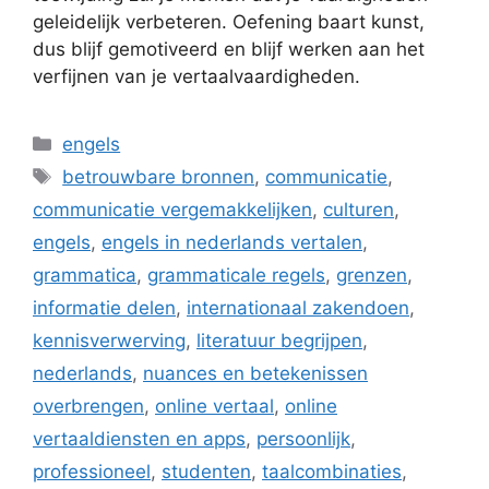
geleidelijk verbeteren. Oefening baart kunst,
dus blijf gemotiveerd en blijf werken aan het
verfijnen van je vertaalvaardigheden.
Categorieën
engels
Tags
betrouwbare bronnen
,
communicatie
,
communicatie vergemakkelijken
,
culturen
,
engels
,
engels in nederlands vertalen
,
grammatica
,
grammaticale regels
,
grenzen
,
informatie delen
,
internationaal zakendoen
,
kennisverwerving
,
literatuur begrijpen
,
nederlands
,
nuances en betekenissen
overbrengen
,
online vertaal
,
online
vertaaldiensten en apps
,
persoonlijk
,
professioneel
,
studenten
,
taalcombinaties
,