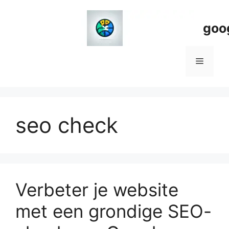
Spring
naar
goo
de
inhoud
Menu
seo check
Verbeter je website
met een grondige SEO-