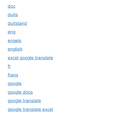
doc
duits
duitsland
eng
engels
english
excel google translate
fr
frans
google
google docs
google translate
google translate excel