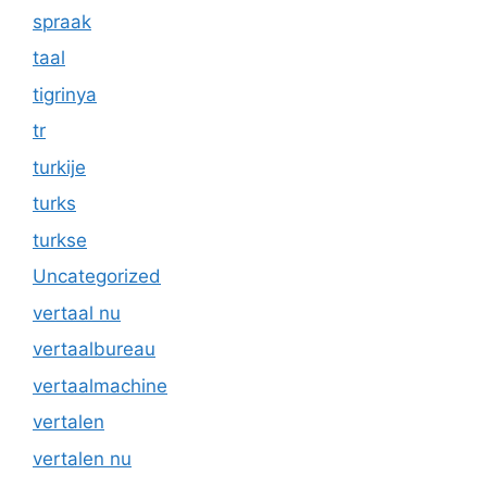
spraak
taal
tigrinya
tr
turkije
turks
turkse
Uncategorized
vertaal nu
vertaalbureau
vertaalmachine
vertalen
vertalen nu