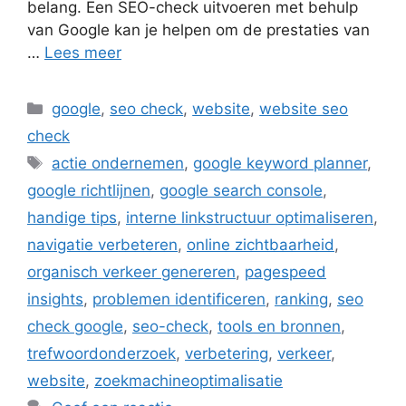
belang. Een SEO-check uitvoeren met behulp
van Google kan je helpen om de prestaties van
…
Lees meer
Categorieën
google
,
seo check
,
website
,
website seo
check
Tags
actie ondernemen
,
google keyword planner
,
google richtlijnen
,
google search console
,
handige tips
,
interne linkstructuur optimaliseren
,
navigatie verbeteren
,
online zichtbaarheid
,
organisch verkeer genereren
,
pagespeed
insights
,
problemen identificeren
,
ranking
,
seo
check google
,
seo-check
,
tools en bronnen
,
trefwoordonderzoek
,
verbetering
,
verkeer
,
website
,
zoekmachineoptimalisatie