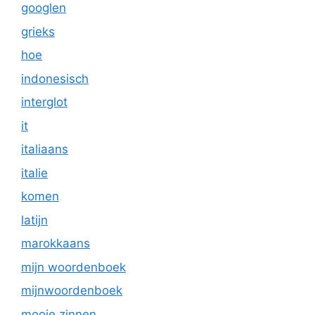
googlen
grieks
hoe
indonesisch
interglot
it
italiaans
italie
komen
latijn
marokkaans
mijn woordenboek
mijnwoordenboek
mooie zinnen