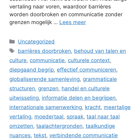
vertaling naar voren, waardoor barrières
worden doorbroken en communicatie zonder
grenzen mogelijk …
Lees meer
Categorieën
Uncategorized
Tags
barrières doorbroken
,
behoud van talen en
culture
,
communicatie
,
culturele context
,
diepgaand begrip
,
effectief communiceren
,
globaliserende samenleving
,
grammaticale
structuren
,
grenzen
,
handel en culturele
uitwisseling
,
informatie delen en begrijpen
,
internationale samenwerking
,
kracht
,
meertalige
vertaling
,
moedertaal
,
spraak
,
taal naar taal
omzetten
,
taalachtergronden
,
taalkundige
nuances
,
tekst
,
verbindende communicatie