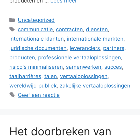
producten en …
Lees meer
Categorieën
Uncategorized
Tags
communicatie
,
contracten
,
diensten
,
internationale klanten
,
internationale markten
,
juridische documenten
,
leveranciers
,
partners
,
producten
,
professionele vertaaloplossingen
,
risico's minimaliseren
,
samenwerken
,
succes
,
taalbarrières
,
talen
,
vertaaloplossingen
,
wereldwijd publiek
,
zakelijke vertaaloplossingen
Geef een reactie
Het doorbreken van