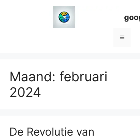
Spring
naar
goo
de
inhoud
Menu
Maand:
februari
2024
De Revolutie van