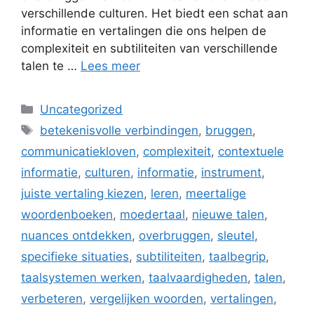
verschillende culturen. Het biedt een schat aan
informatie en vertalingen die ons helpen de
complexiteit en subtiliteiten van verschillende
talen te …
Lees meer
Categorieën
Uncategorized
Tags
betekenisvolle verbindingen
,
bruggen
,
communicatiekloven
,
complexiteit
,
contextuele
informatie
,
culturen
,
informatie
,
instrument
,
juiste vertaling kiezen
,
leren
,
meertalige
woordenboeken
,
moedertaal
,
nieuwe talen
,
nuances ontdekken
,
overbruggen
,
sleutel
,
specifieke situaties
,
subtiliteiten
,
taalbegrip
,
taalsystemen werken
,
taalvaardigheden
,
talen
,
verbeteren
,
vergelijken woorden
,
vertalingen
,