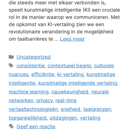
die steeds meer met elkaar verbonden is,
speelt kunstmatige intelligentie (KI) een cruciale
rol in de manier waarop we communiceren. Met
de opkomst van KI-vertaling zien we een
revolutionaire verandering in de mogelijkheid
om taalbarrières te …
Lees meer
Categorieën
Uncategorized
Tags
consistentie
,
contextueel begrip
,
culturele
nuances
,
efficiëntie
,
ki-vertaling
,
kunstmatige
intelligentie
,
kunstmatige intelligentie vertaling
,
machine learning
,
nauwkeurigheid
,
neurale
netwerken
,
privacy
,
real-time
vertaaltechnologieën
,
snelheid
,
taalgrenzen
,
toegankelijkheid
,
uitdagingen
,
vertaling
Geef een reactie