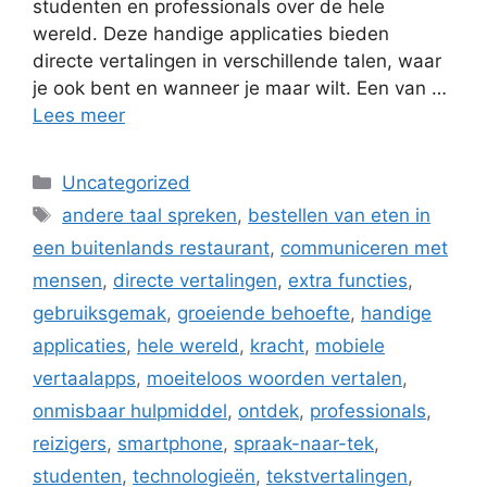
studenten en professionals over de hele
wereld. Deze handige applicaties bieden
directe vertalingen in verschillende talen, waar
je ook bent en wanneer je maar wilt. Een van …
Lees meer
Categorieën
Uncategorized
Tags
andere taal spreken
,
bestellen van eten in
een buitenlands restaurant
,
communiceren met
mensen
,
directe vertalingen
,
extra functies
,
gebruiksgemak
,
groeiende behoefte
,
handige
applicaties
,
hele wereld
,
kracht
,
mobiele
vertaalapps
,
moeiteloos woorden vertalen
,
onmisbaar hulpmiddel
,
ontdek
,
professionals
,
reizigers
,
smartphone
,
spraak-naar-tek
,
studenten
,
technologieën
,
tekstvertalingen
,