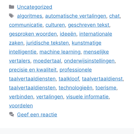
Categorieën
Uncategorized
Tags
algoritmes
,
automatische vertalingen
,
chat
,
communicatie
,
culturen
,
geschreven tekst
,
gesproken woorden
,
ideeën
,
internationale
zaken
,
juridische teksten
,
kunstmatige
intelligentie
,
machine learning
,
menselijke
vertalers
,
moedertaal
,
onderwijsinstellingen
,
precisie en kwaliteit
,
professionele
taalvertaaldiensten
,
taalkloof
,
taalvertaaldienst
,
taalvertaaldiensten
,
technologieën
,
toerisme
,
verbinden
,
vertalingen
,
visuele informatie
,
voordelen
Geef een reactie