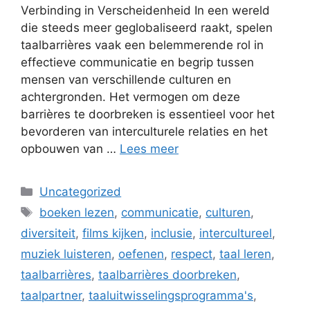
Verbinding in Verscheidenheid In een wereld
die steeds meer geglobaliseerd raakt, spelen
taalbarrières vaak een belemmerende rol in
effectieve communicatie en begrip tussen
mensen van verschillende culturen en
achtergronden. Het vermogen om deze
barrières te doorbreken is essentieel voor het
bevorderen van interculturele relaties en het
opbouwen van …
Lees meer
Categorieën
Uncategorized
Tags
boeken lezen
,
communicatie
,
culturen
,
diversiteit
,
films kijken
,
inclusie
,
intercultureel
,
muziek luisteren
,
oefenen
,
respect
,
taal leren
,
taalbarrières
,
taalbarrières doorbreken
,
taalpartner
,
taaluitwisselingsprogramma's
,