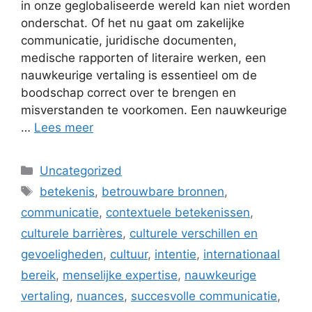
in onze geglobaliseerde wereld kan niet worden
onderschat. Of het nu gaat om zakelijke
communicatie, juridische documenten,
medische rapporten of literaire werken, een
nauwkeurige vertaling is essentieel om de
boodschap correct over te brengen en
misverstanden te voorkomen. Een nauwkeurige
…
Lees meer
Categorieën
Uncategorized
Tags
betekenis
,
betrouwbare bronnen
,
communicatie
,
contextuele betekenissen
,
culturele barrières
,
culturele verschillen en
gevoeligheden
,
cultuur
,
intentie
,
internationaal
bereik
,
menselijke expertise
,
nauwkeurige
vertaling
,
nuances
,
succesvolle communicatie
,