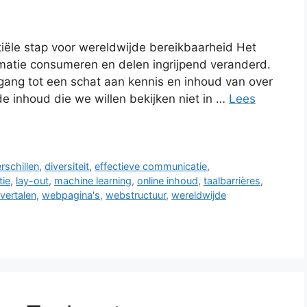
iële stap voor wereldwijde bereikbaarheid Het
rmatie consumeren en delen ingrijpend veranderd.
ang tot een schat aan kennis en inhoud van over
e inhoud die we willen bekijken niet in …
Lees
erschillen
,
diversiteit
,
effectieve communicatie
,
tie
,
lay-out
,
machine learning
,
online inhoud
,
taalbarrières
,
vertalen
,
webpagina's
,
webstructuur
,
wereldwijde