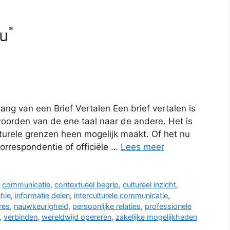
ang van een Brief Vertalen Een brief vertalen is
oorden van de ene taal naar de andere. Het is
turele grenzen heen mogelijk maakt. Of het nu
correspondentie of officiële …
Lees meer
,
communicatie
,
contextueel begrip
,
cultureel inzicht
,
hie
,
informatie delen
,
interculturele communicatie
,
res
,
nauwkeurigheid
,
persoonlijke relaties
,
professionele
,
verbinden
,
wereldwijd opereren
,
zakelijke mogelijkheden