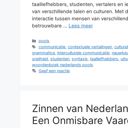
taalliefhebbers, studenten, vertalers en 
van verschillende talen en culturen. Met
interactie tussen mensen van verschillen
betrouwbare …
Lees meer
Categorieën
pools
Tags
communicatie
,
contextuele vertalingen
,
culture
grammatica
,
interculturele communicatie
,
nauwkeu
snelheid
,
studenten
,
syntaxis
,
taalliefhebbers
,
uit
woordenboek nederlands pools
Geef een reactie
Zinnen van Nederlan
Een Onmisbare Vaar