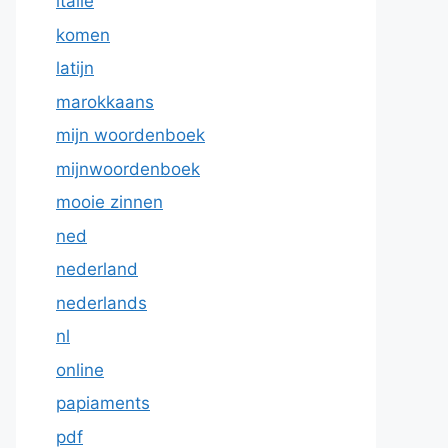
italie
komen
latijn
marokkaans
mijn woordenboek
mijnwoordenboek
mooie zinnen
ned
nederland
nederlands
nl
online
papiaments
pdf