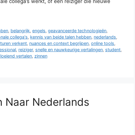
ale collega’s werkt, of een reiziger die nieuwe
bben
,
belangrijk
,
engels
,
geavanceerde technologieën
,
onale collega's
,
kennis van beide talen hebben
,
nederlands
,
turen verkent
,
nuances en context begrijpen
,
online tools
,
essional
,
reiziger
,
snelle en nauwkeurige vertalingen
,
student
,
loeiend vertalen
,
zinnen
n Naar Nederlands