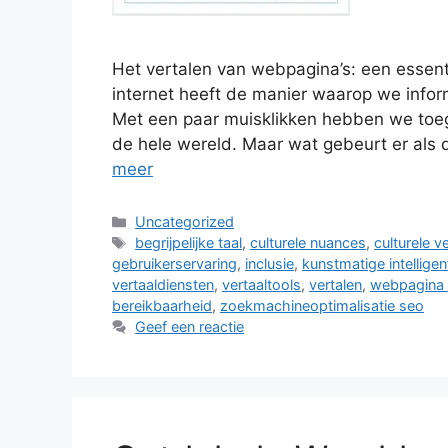
Het vertalen van webpagina’s: een essent
internet heeft de manier waarop we info
Met een paar muisklikken hebben we toeg
de hele wereld. Maar wat gebeurt er als d
meer
Categorieën
Uncategorized
Tags
begrijpelijke taal
,
culturele nuances
,
culturele v
gebruikerservaring
,
inclusie
,
kunstmatige intelligen
vertaaldiensten
,
vertaaltools
,
vertalen
,
webpagina 
bereikbaarheid
,
zoekmachineoptimalisatie seo
Geef een reactie