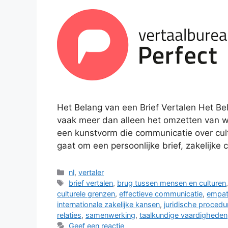
Het Belang van een Brief Vertalen Het Bel
vaak meer dan alleen het omzetten van w
een kunstvorm die communicatie over cul
gaat om een persoonlijke brief, zakelijke 
Categorieën
nl
,
vertaler
Tags
brief vertalen
,
brug tussen mensen en culturen
culturele grenzen
,
effectieve communicatie
,
empat
internationale zakelijke kansen
,
juridische procedu
relaties
,
samenwerking
,
taalkundige vaardigheden
Geef een reactie