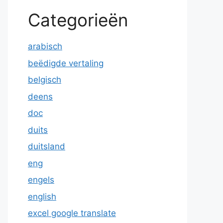
Categorieën
arabisch
beëdigde vertaling
belgisch
deens
doc
duits
duitsland
eng
engels
english
excel google translate