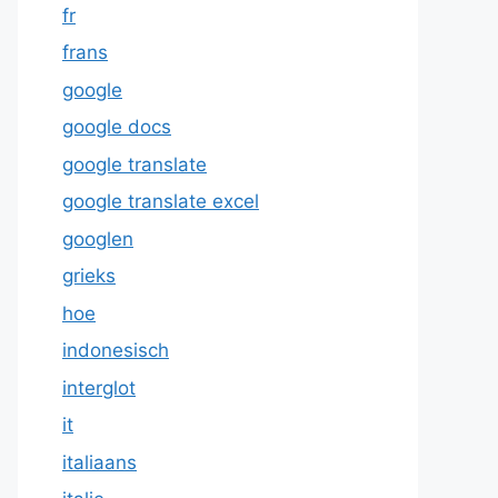
fr
frans
google
google docs
google translate
google translate excel
googlen
grieks
hoe
indonesisch
interglot
it
italiaans