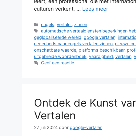
leert, een professional die met internation
culturen verkent, …
Lees meer
Categorieën
engels
,
vertaler
,
zinnen
Tags
automatische vertaaldiensten beperkingen he
geglobaliseerde wereld
,
google vertalen
,
internati
nederlands naar engels vertalen zinnen
,
nieuwe cul
onschatbare waarde
,
platforms beschikbaar
,
prof
uitgebreide woordenboek
,
vaardigheid
,
vertalen
,
v
Geef een reactie
Ontdek de Kunst va
Vertalen
27 juli 2024
door
google-vertalen