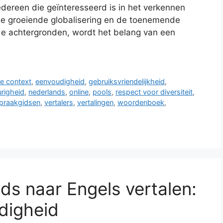
iedereen die geïnteresseerd is in het verkennen
 de groeiende globalisering en de toenemende
de achtergronden, wordt het belang van een
le context
,
eenvoudigheid
,
gebruiksvriendelijkheid
,
righeid
,
nederlands
,
online
,
pools
,
respect voor diversiteit
,
spraakgidsen
,
vertalers
,
vertalingen
,
woordenboek
,
ds naar Engels vertalen:
digheid