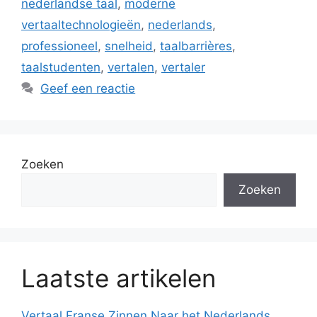
nederlandse taal
,
moderne
vertaaltechnologieën
,
nederlands
,
professioneel
,
snelheid
,
taalbarrières
,
taalstudenten
,
vertalen
,
vertaler
Geef een reactie
Zoeken
Zoeken
Laatste artikelen
Vertaal Franse Zinnen Naar het Nederlands