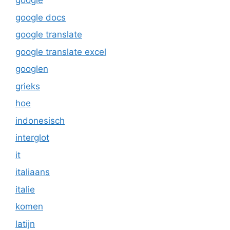
google
google docs
google translate
google translate excel
googlen
grieks
hoe
indonesisch
interglot
it
italiaans
italie
komen
latijn