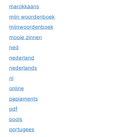
marokkaans
mijn woordenboek
mijnwoordenboek
mooie zinnen
ned
nederland
nederlands
nl
online
papiaments
pdf
pools
portugees