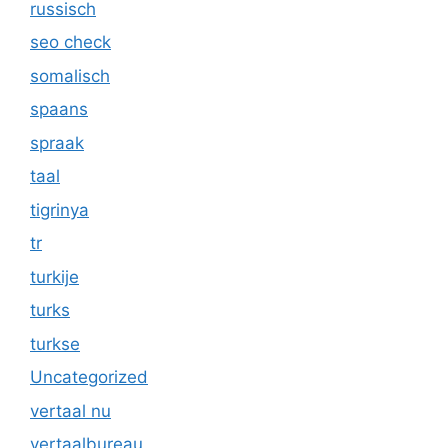
russisch
seo check
somalisch
spaans
spraak
taal
tigrinya
tr
turkije
turks
turkse
Uncategorized
vertaal nu
vertaalbureau