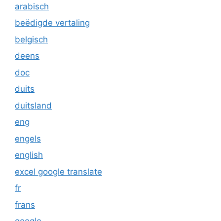
arabisch
beëdigde vertaling
belgisch
deens
doc
duits
duitsland
eng
engels
english
excel google translate
fr
frans