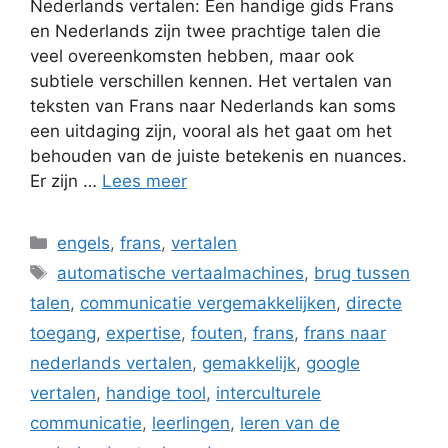
Nederlands vertalen: Een handige gids Frans
en Nederlands zijn twee prachtige talen die
veel overeenkomsten hebben, maar ook
subtiele verschillen kennen. Het vertalen van
teksten van Frans naar Nederlands kan soms
een uitdaging zijn, vooral als het gaat om het
behouden van de juiste betekenis en nuances.
Er zijn …
Lees meer
Categorieën
engels
,
frans
,
vertalen
Tags
automatische vertaalmachines
,
brug tussen
talen
,
communicatie vergemakkelijken
,
directe
toegang
,
expertise
,
fouten
,
frans
,
frans naar
nederlands vertalen
,
gemakkelijk
,
google
vertalen
,
handige tool
,
interculturele
communicatie
,
leerlingen
,
leren van de