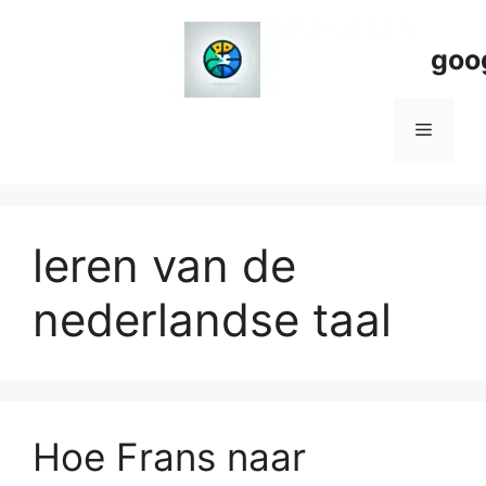
Spring
naar
goo
de
inhoud
Menu
leren van de
nederlandse taal
Hoe Frans naar