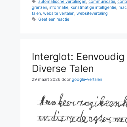
Tags
automatische vertalingen
,
communicatie
,
cont
grenzen
,
informatie
,
kunstmatige intelligentie
,
mach
talen
,
website vertalen
,
websitevertaling
Geef een reactie
Interglot: Eenvoudig
Diverse Talen
29 maart 2026
door
google-vertalen