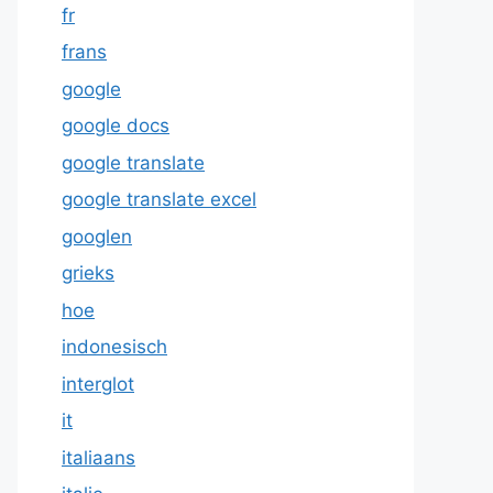
fr
frans
google
google docs
google translate
google translate excel
googlen
grieks
hoe
indonesisch
interglot
it
italiaans