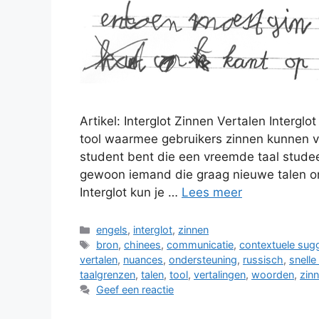
Artikel: Interglot Zinnen Vertalen Interglo
tool waarmee gebruikers zinnen kunnen ve
student bent die een vreemde taal studeer
gewoon iemand die graag nieuwe talen ont
Interglot kun je …
Lees meer
Categorieën
engels
,
interglot
,
zinnen
Tags
bron
,
chinees
,
communicatie
,
contextuele sug
vertalen
,
nuances
,
ondersteuning
,
russisch
,
snelle
taalgrenzen
,
talen
,
tool
,
vertalingen
,
woorden
,
zinn
Geef een reactie