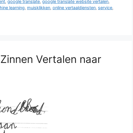
ent
,
google translate
,
google translate website vertalen
,
ine learning
,
muisklikken
,
online vertaaldiensten
,
service
,
 Zinnen Vertalen naar