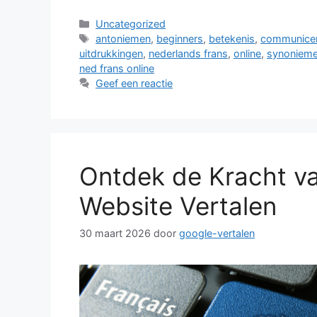
Categorieën
Uncategorized
Tags
antoniemen
,
beginners
,
betekenis
,
communice
uitdrukkingen
,
nederlands frans
,
online
,
synoniem
ned frans online
Geef een reactie
Ontdek de Kracht va
Website Vertalen
30 maart 2026
door
google-vertalen