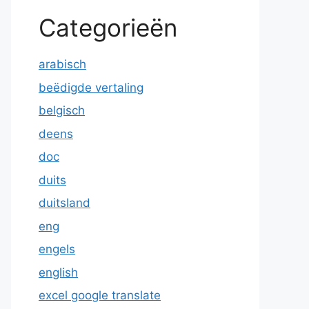
Categorieën
arabisch
beëdigde vertaling
belgisch
deens
doc
duits
duitsland
eng
engels
english
excel google translate