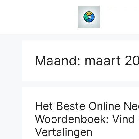
Spring
naar
de
inhoud
Maand:
maart 2
Het Beste Online Ne
Woordenboek: Vind 
Vertalingen