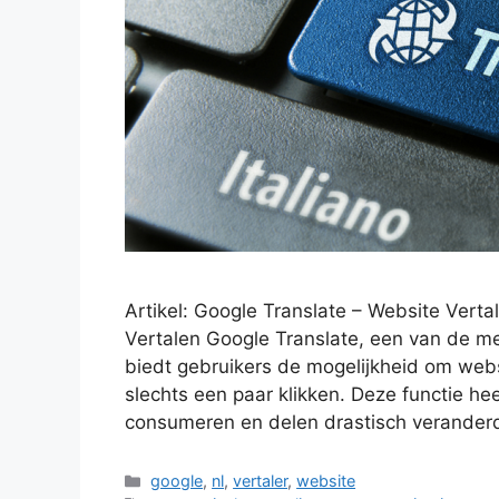
Artikel: Google Translate – Website Vert
Vertalen Google Translate, een van de me
biedt gebruikers de mogelijkheid om webs
slechts een paar klikken. Deze functie he
consumeren en delen drastisch verander
Categorieën
google
,
nl
,
vertaler
,
website