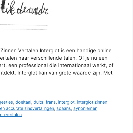
t Zinnen Vertalen Interglot is een handige online
rtalen naar verschillende talen. Of je nu een
t, een professional die internationaal werkt, of
dekt, Interglot kan van grote waarde zijn. Met
gesties
,
doeltaal
,
duits
,
frans
,
interglot
,
interglot zinnen
 en accurate zinsvertalingen
,
spaans
,
synoniemen
,
en vertalen