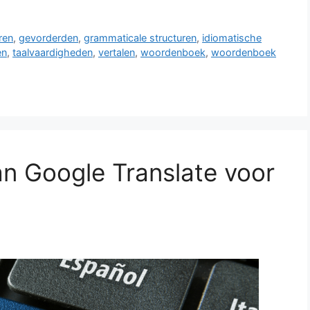
ren
,
gevorderden
,
grammaticale structuren
,
idiomatische
en
,
taalvaardigheden
,
vertalen
,
woordenboek
,
woordenboek
n Google Translate voor