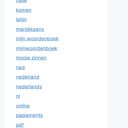
italie
komen
latijn
marokkaans
mijn woordenboek
mijnwoordenboek
mooie zinnen
ned
nederland
nederlands
nl
online
papiaments
pdf