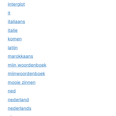
interglot
it
italiaans
italie
komen
latijn
marokkaans
mijn woordenboek
mijnwoordenboek
mooie zinnen
ned
nederland
nederlands