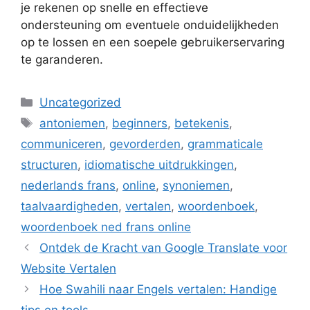
je rekenen op snelle en effectieve
ondersteuning om eventuele onduidelijkheden
op te lossen en een soepele gebruikerservaring
te garanderen.
Categorieën
Uncategorized
Tags
antoniemen
,
beginners
,
betekenis
,
communiceren
,
gevorderden
,
grammaticale
structuren
,
idiomatische uitdrukkingen
,
nederlands frans
,
online
,
synoniemen
,
taalvaardigheden
,
vertalen
,
woordenboek
,
woordenboek ned frans online
Ontdek de Kracht van Google Translate voor
Website Vertalen
Hoe Swahili naar Engels vertalen: Handige
tips en tools