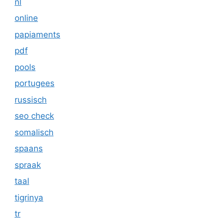
nl
online
papiaments
pdf
pools
portugees
russisch
seo check
somalisch
spaans
spraak
taal
tigrinya
tr