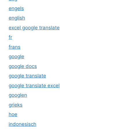
engels
english
excel google translate
fr
frans
google
google docs
google translate
google translate excel
googlen
grieks
hoe
indonesisch