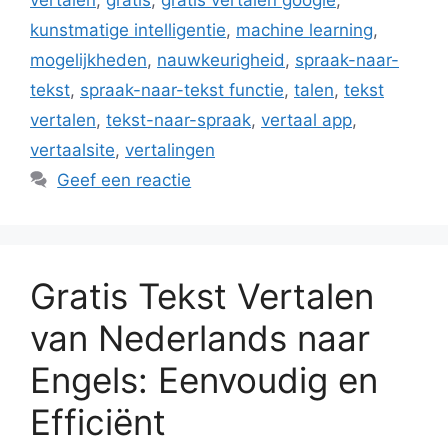
vertalen
,
gratis
,
gratis vertalen google
,
kunstmatige intelligentie
,
machine learning
,
mogelijkheden
,
nauwkeurigheid
,
spraak-naar-
tekst
,
spraak-naar-tekst functie
,
talen
,
tekst
vertalen
,
tekst-naar-spraak
,
vertaal app
,
vertaalsite
,
vertalingen
Geef een reactie
Gratis Tekst Vertalen
van Nederlands naar
Engels: Eenvoudig en
Efficiënt