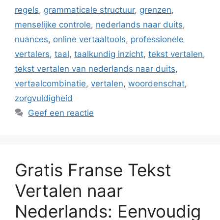
regels
,
grammaticale structuur
,
grenzen
,
menselijke controle
,
nederlands naar duits
,
nuances
,
online vertaaltools
,
professionele
vertalers
,
taal
,
taalkundig inzicht
,
tekst vertalen
,
tekst vertalen van nederlands naar duits
,
vertaalcombinatie
,
vertalen
,
woordenschat
,
zorgvuldigheid
Geef een reactie
Gratis Franse Tekst
Vertalen naar
Nederlands: Eenvoudig