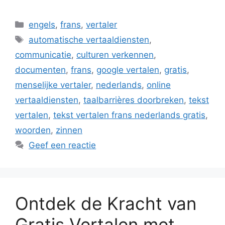
Categorieën
engels
,
frans
,
vertaler
Tags
automatische vertaaldiensten
,
communicatie
,
culturen verkennen
,
documenten
,
frans
,
google vertalen
,
gratis
,
menselijke vertaler
,
nederlands
,
online
vertaaldiensten
,
taalbarrières doorbreken
,
tekst
vertalen
,
tekst vertalen frans nederlands gratis
,
woorden
,
zinnen
Geef een reactie
Ontdek de Kracht van
Gratis Vertalen met