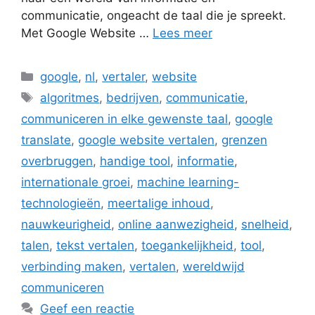
communicatie, ongeacht de taal die je spreekt.
Met Google Website …
Lees meer
Categorieën
google
,
nl
,
vertaler
,
website
Tags
algoritmes
,
bedrijven
,
communicatie
,
communiceren in elke gewenste taal
,
google
translate
,
google website vertalen
,
grenzen
overbruggen
,
handige tool
,
informatie
,
internationale groei
,
machine learning-
technologieën
,
meertalige inhoud
,
nauwkeurigheid
,
online aanwezigheid
,
snelheid
,
talen
,
tekst vertalen
,
toegankelijkheid
,
tool
,
verbinding maken
,
vertalen
,
wereldwijd
communiceren
Geef een reactie