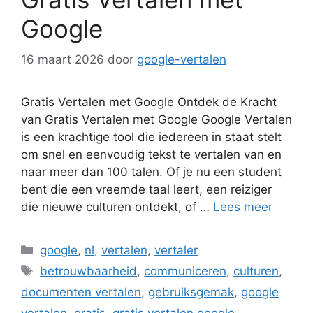
Google
16 maart 2026
door
google-vertalen
Gratis Vertalen met Google Ontdek de Kracht
van Gratis Vertalen met Google Google Vertalen
is een krachtige tool die iedereen in staat stelt
om snel en eenvoudig tekst te vertalen van en
naar meer dan 100 talen. Of je nu een student
bent die een vreemde taal leert, een reiziger
die nieuwe culturen ontdekt, of …
Lees meer
Categorieën
google
,
nl
,
vertalen
,
vertaler
Tags
betrouwbaarheid
,
communiceren
,
culturen
,
documenten vertalen
,
gebruiksgemak
,
google