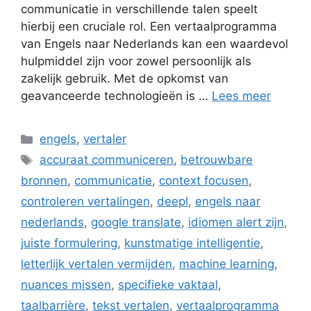
communicatie in verschillende talen speelt
hierbij een cruciale rol. Een vertaalprogramma
van Engels naar Nederlands kan een waardevol
hulpmiddel zijn voor zowel persoonlijk als
zakelijk gebruik. Met de opkomst van
geavanceerde technologieën is …
Lees meer
Categorieën
engels
,
vertaler
Tags
accuraat communiceren
,
betrouwbare
bronnen
,
communicatie
,
context focusen
,
controleren vertalingen
,
deepl
,
engels naar
nederlands
,
google translate
,
idiomen alert zijn
,
juiste formulering
,
kunstmatige intelligentie
,
letterlijk vertalen vermijden
,
machine learning
,
nuances missen
,
specifieke vaktaal
,
taalbarrière
,
tekst vertalen
,
vertaalprogramma