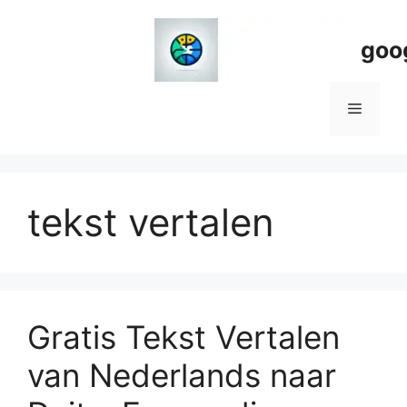
Spring
naar
goo
de
inhoud
Menu
tekst vertalen
Gratis Tekst Vertalen
van Nederlands naar