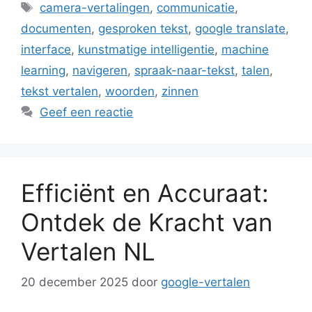
Tags
camera-vertalingen
,
communicatie
,
documenten
,
gesproken tekst
,
google translate
,
interface
,
kunstmatige intelligentie
,
machine
learning
,
navigeren
,
spraak-naar-tekst
,
talen
,
tekst vertalen
,
woorden
,
zinnen
Geef een reactie
Efficiënt en Accuraat:
Ontdek de Kracht van
Vertalen NL
20 december 2025
door
google-vertalen