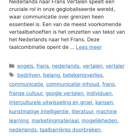
Nederlands naar Frans Vertalen speelt een
cruciale rol in onze geglobaliseerde wereld,
waar communicatie over grenzen heen
essentieel is. Een van de meest voorkomende
vertaalbehoeften is het omzetten van tekst van
het Nederlands naar het Frans. Deze
taalcombinatie opent de …
Lees meer
Categorieën
engels
,
frans
,
nederlands
,
vertalen
,
vertaler
Tags
bedrijven
,
belang
,
betekenisverlies
,
communicatie
,
communicatie-inhoud
,
frans
,
franse cultuur
,
google vertalen
,
individuen
,
interculturele uitwisseling en groei
,
kansen
,
kunstmatige intelligentie
,
literatuur
,
machine
learning
,
marketingmateriaal
,
mogelijkheden
,
nederlands
,
taalbarrières doorbreken
,