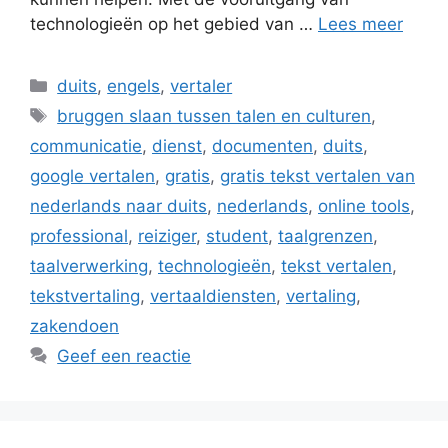
technologieën op het gebied van …
Lees meer
Categorieën
duits
,
engels
,
vertaler
Tags
bruggen slaan tussen talen en culturen
,
communicatie
,
dienst
,
documenten
,
duits
,
google vertalen
,
gratis
,
gratis tekst vertalen van
nederlands naar duits
,
nederlands
,
online tools
,
professional
,
reiziger
,
student
,
taalgrenzen
,
taalverwerking
,
technologieën
,
tekst vertalen
,
tekstvertaling
,
vertaaldiensten
,
vertaling
,
zakendoen
Geef een reactie