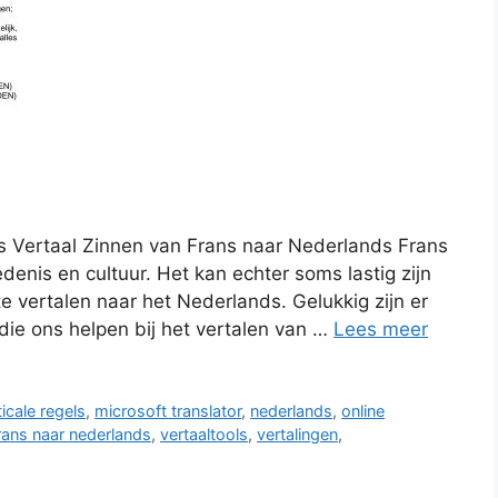
s Vertaal Zinnen van Frans naar Nederlands Frans
edenis en cultuur. Het kan echter soms lastig zijn
te vertalen naar het Nederlands. Gelukkig zijn er
ie ons helpen bij het vertalen van …
Lees meer
cale regels
,
microsoft translator
,
nederlands
,
online
frans naar nederlands
,
vertaaltools
,
vertalingen
,