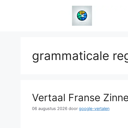
Spring
naar
de
inhoud
grammaticale re
Vertaal Franse Zinn
06 augustus 2026
door
google-vertalen