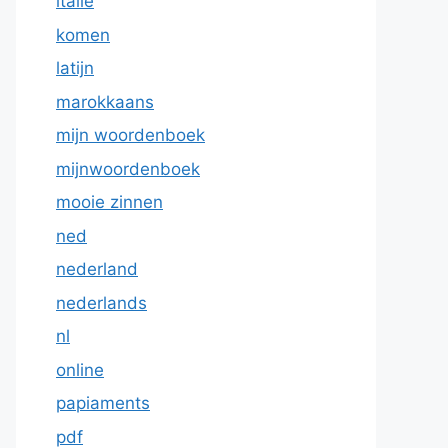
italie
komen
latijn
marokkaans
mijn woordenboek
mijnwoordenboek
mooie zinnen
ned
nederland
nederlands
nl
online
papiaments
pdf