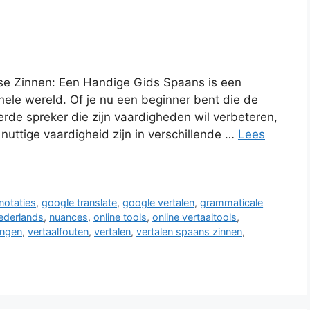
se Zinnen: Een Handige Gids Spaans is een
hele wereld. Of je nu een beginner bent die de
rde spreker die zijn vaardigheden wil verbeteren,
uttige vaardigheid zijn in verschillende …
Lees
notaties
,
google translate
,
google vertalen
,
grammaticale
ederlands
,
nuances
,
online tools
,
online vertaaltools
,
ingen
,
vertaalfouten
,
vertalen
,
vertalen spaans zinnen
,