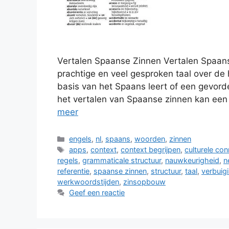
Vertalen Spaanse Zinnen Vertalen Spaan
prachtige en veel gesproken taal over de 
basis van het Spaans leert of een gevorde
het vertalen van Spaanse zinnen kan een n
meer
Categorieën
engels
,
nl
,
spaans
,
woorden
,
zinnen
Tags
apps
,
context
,
context begrijpen
,
culturele con
regels
,
grammaticale structuur
,
nauwkeurigheid
,
n
referentie
,
spaanse zinnen
,
structuur
,
taal
,
verbuig
werkwoordstijden
,
zinsopbouw
Geef een reactie