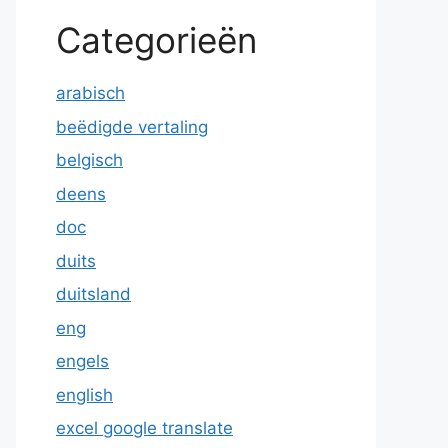
Categorieën
arabisch
beëdigde vertaling
belgisch
deens
doc
duits
duitsland
eng
engels
english
excel google translate