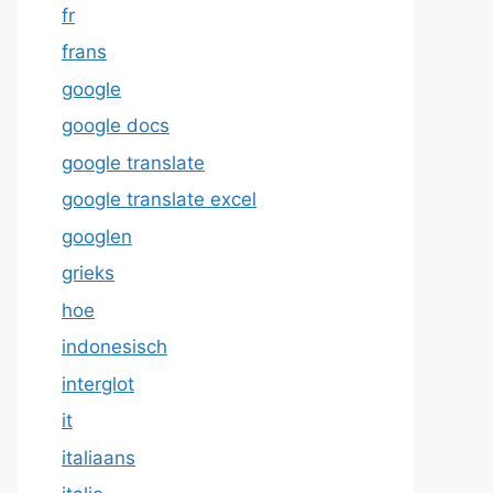
fr
frans
google
google docs
google translate
google translate excel
googlen
grieks
hoe
indonesisch
interglot
it
italiaans