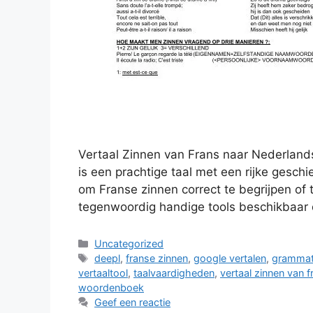
Vertaal Zinnen van Frans naar Nederland
is een prachtige taal met een rijke geschi
om Franse zinnen correct te begrijpen of 
tegenwoordig handige tools beschikbaar d
Categorieën
Uncategorized
Tags
deepl
,
franse zinnen
,
google vertalen
,
grammati
vertaaltool
,
taalvaardigheden
,
vertaal zinnen van 
woordenboek
Geef een reactie