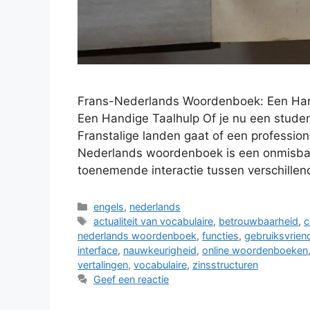
Frans-Nederlands Woordenboek: Een Han
Een Handige Taalhulp Of je nu een student
Franstalige landen gaat of een profession
Nederlands woordenboek is een onmisbare
toenemende interactie tussen verschillen
Categorieën
engels
,
nederlands
Tags
actualiteit van vocabulaire
,
betrouwbaarheid
,
c
nederlands woordenboek
,
functies
,
gebruiksvriend
interface
,
nauwkeurigheid
,
online woordenboeken
vertalingen
,
vocabulaire
,
zinsstructuren
Geef een reactie