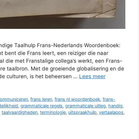
dige Taalhulp Frans-Nederlands Woordenboek:
 bent die Frans leert, een reiziger die naar
al die met Franstalige collega’s werkt, een Frans-
 taalbron. Met de groeiende globalisering en de
de culturen, is het beheersen …
Lees meer
ommuniceren
,
frans leren
,
frans nl woordenboek
,
frans-
elijkheid
,
grammaticale regels
,
grammaticale uitleg
,
handig
,
,
taalvaardigheden
,
terminologie
,
uitspraakhulp
,
vertaalapps
,