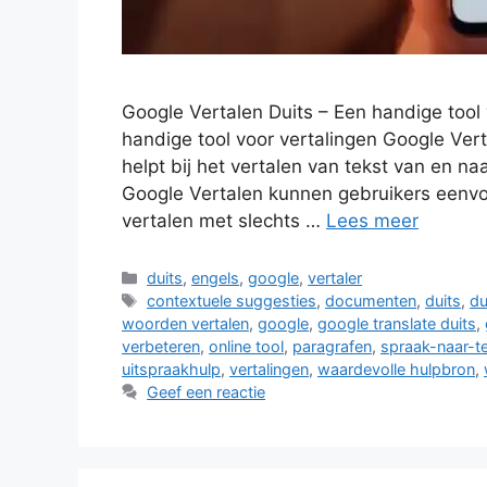
Google Vertalen Duits – Een handige tool 
handige tool voor vertalingen Google Vert
helpt bij het vertalen van tekst van en na
Google Vertalen kunnen gebruikers eenvo
vertalen met slechts …
Lees meer
Categorieën
duits
,
engels
,
google
,
vertaler
Tags
contextuele suggesties
,
documenten
,
duits
,
du
woorden vertalen
,
google
,
google translate duits
,
verbeteren
,
online tool
,
paragrafen
,
spraak-naar-te
uitspraakhulp
,
vertalingen
,
waardevolle hulpbron
,
Geef een reactie