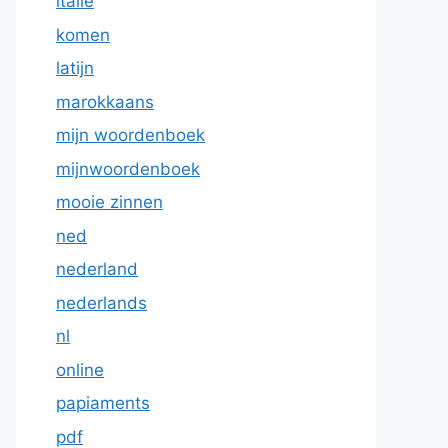
italie
komen
latijn
marokkaans
mijn woordenboek
mijnwoordenboek
mooie zinnen
ned
nederland
nederlands
nl
online
papiaments
pdf