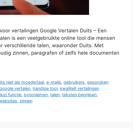
voor vertalingen Google Vertalen Duits – Een
alen is een veelgebruikte online tool die mensen
ar verschillende talen, waaronder Duits. Met
udig zinnen, paragrafen of zelfs hele documenten
its niet als moedertaal
,
e-mails
,
gebruikers
,
gesproken
google vertalen
,
handige tool
,
kwaliteit vertalingen
kst functie
,
synoniemen
,
talen
,
teksten begrijpen
,
websites
,
zinnen