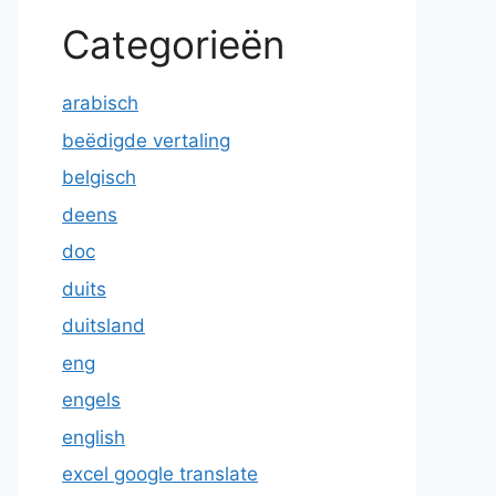
Categorieën
arabisch
beëdigde vertaling
belgisch
deens
doc
duits
duitsland
eng
engels
english
excel google translate