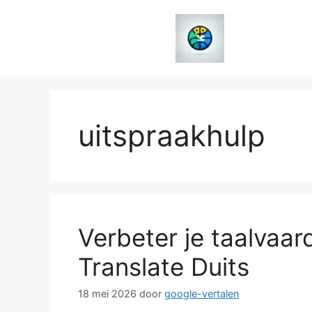
Spring
naar
de
inhoud
uitspraakhulp
Verbeter je taalvaa
Translate Duits
18 mei 2026
door
google-vertalen