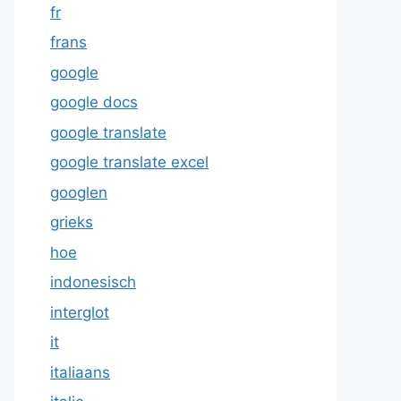
fr
frans
google
google docs
google translate
google translate excel
googlen
grieks
hoe
indonesisch
interglot
it
italiaans