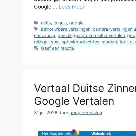
Google …
Lees meer
Categorieën
duits
,
engels
,
google
Tags
betrouwbare vertalingen
,
camera-vertalingen u
eenvoudig
,
gemak
,
gesproken tekst vertalen
,
goog
reiziger
,
snel
,
spraakopdrachten
,
student
,
tool
,
uit
Geef een reactie
Vertaal Duitse Zinn
Google Vertalen
31 juli 2026
door
google-vertalen