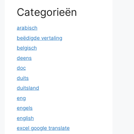
Categorieën
arabisch
beëdigde vertaling
belgisch
deens
doc
duits
duitsland
eng
engels
english
excel google translate