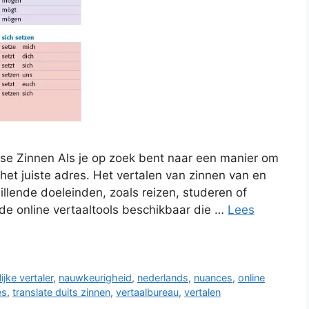
itse Zinnen Als je op zoek bent naar een manier om
 het juiste adres. Het vertalen van zinnen van en
illende doeleinden, zoals reizen, studeren of
ende online vertaaltools beschikbaar die …
Lees
jke vertaler
,
nauwkeurigheid
,
nederlands
,
nuances
,
online
es
,
translate duits zinnen
,
vertaalbureau
,
vertalen