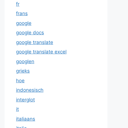
fr
frans
google
google docs
google translate
google translate excel
googlen
grieks
hoe
indonesisch
interglot
it
italiaans