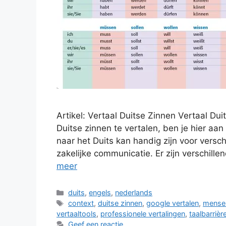
Artikel: Vertaal Duitse Zinnen Vertaal Du
Duitse zinnen te vertalen, ben je hier aan
naar het Duits kan handig zijn voor versch
zakelijke communicatie. Er zijn verschill
meer
Categorieën
duits
,
engels
,
nederlands
Tags
context
,
duitse zinnen
,
google vertalen
,
menseli
vertaaltools
,
professionele vertalingen
,
taalbarrièr
Geef een reactie