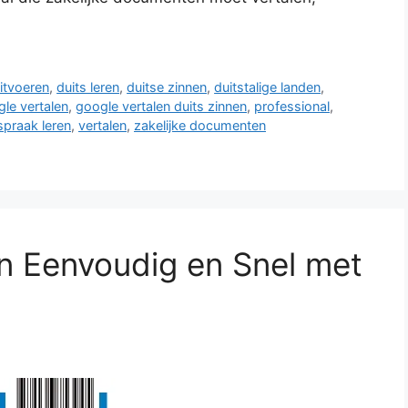
itvoeren
,
duits leren
,
duitse zinnen
,
duitstalige landen
,
le vertalen
,
google vertalen duits zinnen
,
professional
,
spraak leren
,
vertalen
,
zakelijke documenten
en Eenvoudig en Snel met