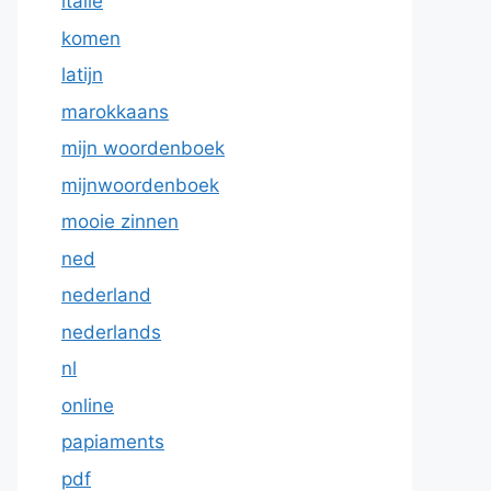
italie
komen
latijn
marokkaans
mijn woordenboek
mijnwoordenboek
mooie zinnen
ned
nederland
nederlands
nl
online
papiaments
pdf