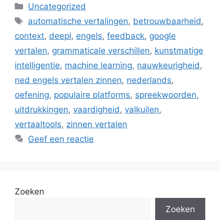
Categorieën
Uncategorized
Tags
automatische vertalingen
,
betrouwbaarheid
,
context
,
deepl
,
engels
,
feedback
,
google
vertalen
,
grammaticale verschillen
,
kunstmatige
intelligentie
,
machine learning
,
nauwkeurigheid
,
ned engels vertalen zinnen
,
nederlands
,
oefening
,
populaire platforms
,
spreekwoorden
,
uitdrukkingen
,
vaardigheid
,
valkuilen
,
vertaaltools
,
zinnen vertalen
Geef een reactie
Zoeken
Zoeken