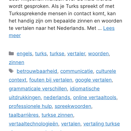
wordt gesproken. Als je Turks spreekt of met
Turkssprekende mensen in contact komt, kan
het handig zijn om bepaalde zinnen en woorden
te vertalen naar het Nederlands. Met …
Lees
meer
Categorieën
engels
,
turks
,
turkse
,
vertaler
,
woorden
,
zinnen
Tags
betrouwbaarheid
,
communicatie
,
culturele
context
,
fouten bij vertalen
,
google vertalen
,
grammaticale verschillen
,
idiomatische
uitdrukkingen
,
nederlands
,
online vertaaltools
,
professionele hulp
,
spreekwoorden
,
taalbarrières
,
turkse zinnen
,
vertaaltechnologieën
,
vertalen
,
vertaling turkse