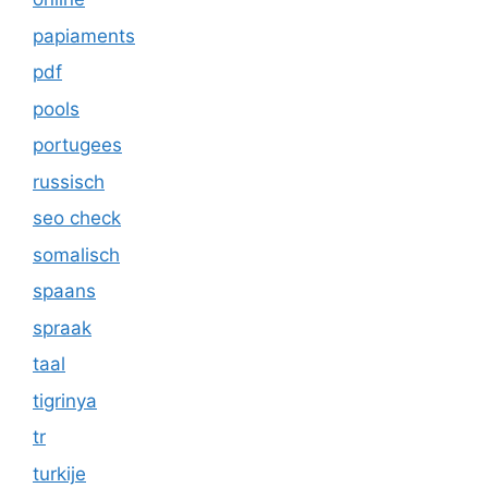
papiaments
pdf
pools
portugees
russisch
seo check
somalisch
spaans
spraak
taal
tigrinya
tr
turkije