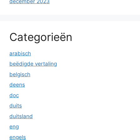
december 2023
Categorieën
arabisch
beëdigde vertaling
belgisch
deens
doc
duits
duitsland
eng
engels