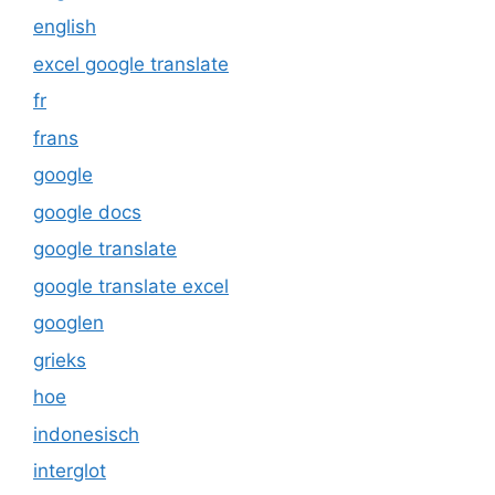
english
excel google translate
fr
frans
google
google docs
google translate
google translate excel
googlen
grieks
hoe
indonesisch
interglot