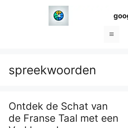
Spring
naar
goo
de
inhoud
Menu
spreekwoorden
Ontdek de Schat van
de Franse Taal met een