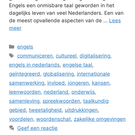
Engels een onmisbare taal geworden in het
dagelijks leven van veel Nederlanders. Een van
de meest opvallende aspecten van de …
Lees
meer
Categorieën
engels
Tags
communiceren
,
cultureel
,
digitalisering
,
engels in nederlands
,
engelse taal
,
geïntegreerd
,
globalisering
,
internationale
samenwerking
,
invloed
,
jongeren
,
kansen
,
leenwoorden
,
nederland
,
onderwijs
,
samenleving
,
spreekwoorden
,
taalkundig
gebied
,
tweetaligheid
,
uitdrukkingen
,
voordelen
,
woordenschat
,
zakelijke omgevingen
Geef een reactie