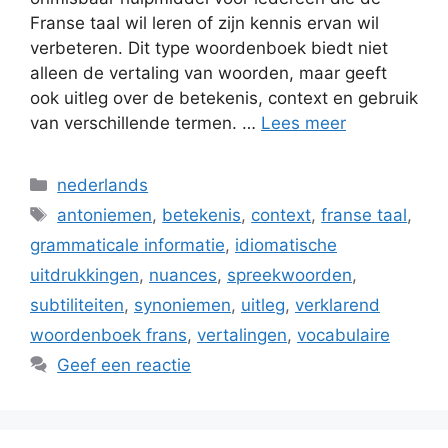
Franse taal wil leren of zijn kennis ervan wil
verbeteren. Dit type woordenboek biedt niet
alleen de vertaling van woorden, maar geeft
ook uitleg over de betekenis, context en gebruik
van verschillende termen. …
Lees meer
Categorieën
nederlands
Tags
antoniemen
,
betekenis
,
context
,
franse taal
,
grammaticale informatie
,
idiomatische
uitdrukkingen
,
nuances
,
spreekwoorden
,
subtiliteiten
,
synoniemen
,
uitleg
,
verklarend
woordenboek frans
,
vertalingen
,
vocabulaire
Geef een reactie