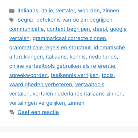
Categorieën
italiaans
,
italie
,
vertaler
,
woorden
,
zinnen
Tags
begrip
,
betekenis van de zin begrijpen
,
communicatie
,
context begrijpen
,
deepl
,
google
vertalen
,
grammaticaal correcte zinnen
,
grammaticale regels en structuur
,
idiomatische
uitdrukkingen
,
italiaans
,
kennis
,
nederlands
,
online vertaaltools gebruiken als referentie
,
spreekwoorden
,
taalkennis verrijken
,
tools
,
vaardigheden verbeteren
,
vertaaltools
,
vertalen
,
vertalen nederlands italiaans zinnen
,
vertalingen vergelijken
,
zinnen
Geef een reactie