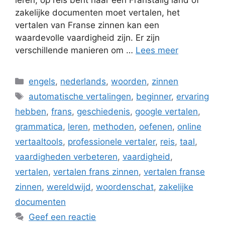
zakelijke documenten moet vertalen, het
vertalen van Franse zinnen kan een
waardevolle vaardigheid zijn. Er zijn
verschillende manieren om …
Lees meer
Categorieën
engels
,
nederlands
,
woorden
,
zinnen
Tags
automatische vertalingen
,
beginner
,
ervaring
hebben
,
frans
,
geschiedenis
,
google vertalen
,
grammatica
,
leren
,
methoden
,
oefenen
,
online
vertaaltools
,
professionele vertaler
,
reis
,
taal
,
vaardigheden verbeteren
,
vaardigheid
,
vertalen
,
vertalen frans zinnen
,
vertalen franse
zinnen
,
wereldwijd
,
woordenschat
,
zakelijke
documenten
Geef een reactie