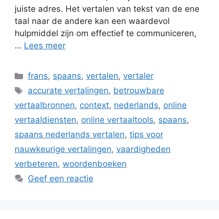
juiste adres. Het vertalen van tekst van de ene
taal naar de andere kan een waardevol
hulpmiddel zijn om effectief te communiceren,
…
Lees meer
Categorieën
frans
,
spaans
,
vertalen
,
vertaler
Tags
accurate vertalingen
,
betrouwbare
vertaalbronnen
,
context
,
nederlands
,
online
vertaaldiensten
,
online vertaaltools
,
spaans
,
spaans nederlands vertalen
,
tips voor
nauwkeurige vertalingen
,
vaardigheden
verbeteren
,
woordenboeken
Geef een reactie