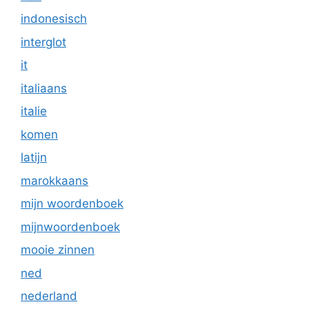
indonesisch
interglot
it
italiaans
italie
komen
latijn
marokkaans
mijn woordenboek
mijnwoordenboek
mooie zinnen
ned
nederland