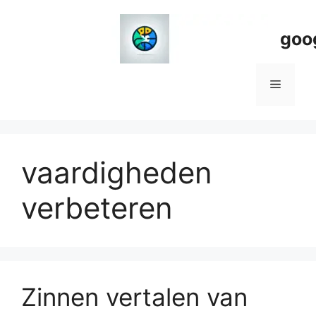
Spring
naar
goo
de
inhoud
Menu
vaardigheden
verbeteren
Zinnen vertalen van