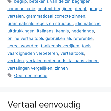
Tags
begrip
,
betekenis van de zin begrijpen
,
communicatie
,
context begrijpen
,
deepl
,
google
vertalen
,
grammaticaal correcte zinnen
,
grammaticale regels en structuur
,
idiomatische
uitdrukkingen
,
italiaans
,
kennis
,
nederlands
,
online vertaaltools gebruiken als referentie
,
spreekwoorden
,
taalkennis verrijken
,
tools
,
vaardigheden verbeteren
,
vertaaltools
,
vertalen
,
vertalen nederlands italiaans zinnen
,
vertalingen vergelijken
,
zinnen
Geef een reactie
Vertaal eenvoudig