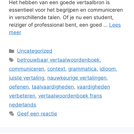
Het hebben van een goede vertaalbron is
essentieel voor het begrijpen en communiceren
in verschillende talen. Of je nu een student,
reiziger of professional bent, een goed …
Lees
meer
Categorieën
Uncategorized
Tags
betrouwbaar vertaalwoordenboek
,
communiceren
,
context
,
grammatica
,
idioom
,
juiste vertaling
,
nauwkeurige vertalingen
,
oefenen
,
taalvaardigheden
,
vaardigheden
verbeteren
,
vertaalwoordenboek frans
nederlands
Geef een reactie