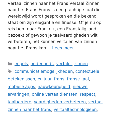
Vertaal zinnen naar het Frans Vertaal Zinnen
naar het Frans Frans is een prachtige taal die
wereldwijd wordt gesproken en die bekend
staat om zijn elegantie en finesse. Of je nu op
reis bent naar Frankrijk, een Franstalig land
bezoekt of gewoon je taalvaardigheden wilt
verbeteren, het kunnen vertalen van zinnen
naar het Frans kan …
Lees meer
Categorieën
engels
,
nederlands
,
vertaler
,
zinnen
Tags
communicatiemogelijkheden
,
contextuele
betekenissen
,
cultuur
,
frans
,
franse taal
,
mobiele apps
,
nauwkeurigheid
,
nieuwe
ervaringen
,
online vertaaldiensten
,
respect
,
taalbarrière
,
vaardigheden verbeteren
,
vertaal
zinnen naar het frans
,
vertaaltechnologieën
,