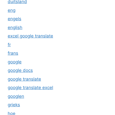
duitsland
eng
engels
english
excel google translate
fr
frans
google
google docs
google translate
google translate excel
googlen
grieks
hoe