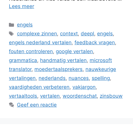
Lees meer
Categorieën
engels
Tags
complexe zinnen
,
context
,
deepl
,
engels
,
engels nederland vertalen
,
feedback vragen
,
fouten controleren
,
google vertalen
,
grammatica
,
handmatig vertalen
,
microsoft
translator
,
moedertaalsprekers
,
nauwkeurige
vertalingen
,
nederlands
,
nuances
,
spelling
,
vaardigheden verbeteren
,
vakjargon
,
vertaaltools
,
vertalen
,
woordenschat
,
zinsbouw
Geef een reactie