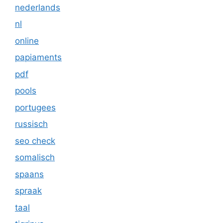
nederlands
nl
online
papiaments
pdf
pools
portugees
russisch
seo check
somalisch
spaans
spraak
taal