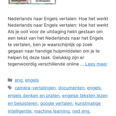
Nederlands naar Engels vertalen: Hoe het werkt
Nederlands naar Engels vertalen: Hoe het werkt
Als je ooit voor de uitdaging hebt gestaan om
een tekst van het Nederlands naar het Engels
te vertalen, ben je waarschijnlijk op zoek
gegaan naar handige hulpmiddelen om je te
helpen bij deze taak. Gelukkig zijn er
tegenwoordig verschillende online …
Lees meer
Categorieën
eng
,
engels
Tags
camera-vertalingen
,
documenten
,
engels
,
engels denken en praten
,
engelse teksten lezen
en beluisteren
,
google vertalen
,
kunstmatige
intelligentie
,
machine learning
,
ned eng
,