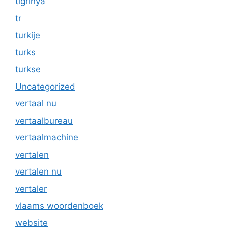
tigrinya
tr
turkije
turks
turkse
Uncategorized
vertaal nu
vertaalbureau
vertaalmachine
vertalen
vertalen nu
vertaler
vlaams woordenboek
website