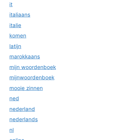
it
italiaans
italie
komen
latijn
marokkaans
mijn woordenboek
mijnwoordenboek
mooie zinnen
ned
nederland
nederlands
nl