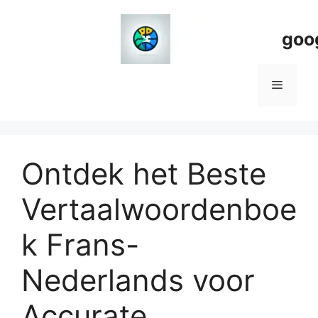
Spring
naar
goo
de
inhoud
Menu
Ontdek het Beste
Vertaalwoordenboe
k Frans-
Nederlands voor
Accurate