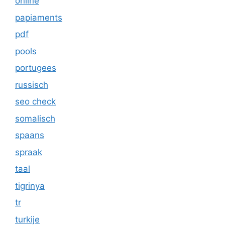
online
papiaments
pdf
pools
portugees
russisch
seo check
somalisch
spaans
spraak
taal
tigrinya
tr
turkije