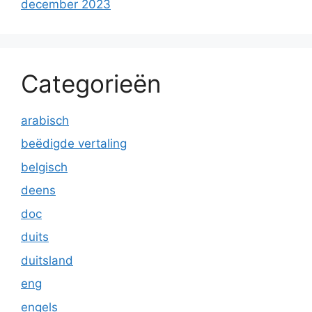
december 2023
Categorieën
arabisch
beëdigde vertaling
belgisch
deens
doc
duits
duitsland
eng
engels