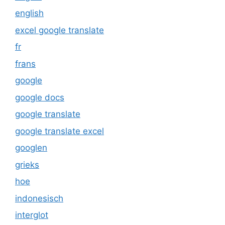
english
excel google translate
fr
frans
google
google docs
google translate
google translate excel
googlen
grieks
hoe
indonesisch
interglot