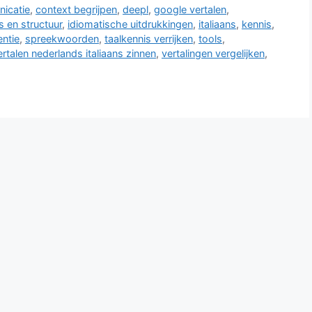
icatie
,
context begrijpen
,
deepl
,
google vertalen
,
s en structuur
,
idiomatische uitdrukkingen
,
italiaans
,
kennis
,
entie
,
spreekwoorden
,
taalkennis verrijken
,
tools
,
ertalen nederlands italiaans zinnen
,
vertalingen vergelijken
,