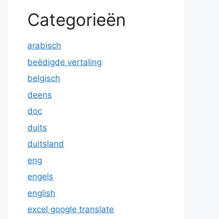
Categorieën
arabisch
beëdigde vertaling
belgisch
deens
doc
duits
duitsland
eng
engels
english
excel google translate