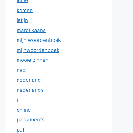
italie
komen
latijn
marokkaans
mijn woordenboek
mijnwoordenboek
mooie zinnen
ned
nederland
nederlands
nl
online
papiaments
pdf