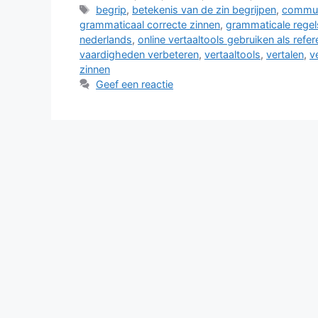
Tags
begrip
,
betekenis van de zin begrijpen
,
commun
grammaticaal correcte zinnen
,
grammaticale regel
nederlands
,
online vertaaltools gebruiken als refer
vaardigheden verbeteren
,
vertaaltools
,
vertalen
,
v
zinnen
Geef een reactie