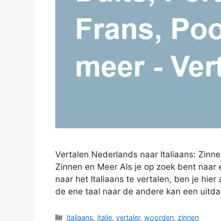
Vertalen Nederlands naar Italiaans: Zinn
Zinnen en Meer Als je op zoek bent naar
naar het Italiaans te vertalen, ben je hie
de ene taal naar de andere kan een uitd
Categorieën
italiaans
,
italie
,
vertaler
,
woorden
,
zinnen