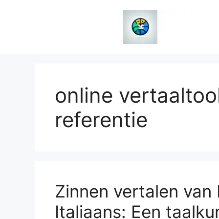
Spring
naar
de
inhoud
online vertaaltoo
referentie
Zinnen vertalen van
Italiaans: Een taalku