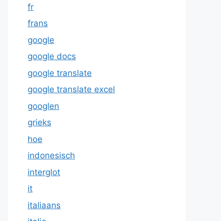
fr
frans
google
google docs
google translate
google translate excel
googlen
grieks
hoe
indonesisch
interglot
it
italiaans