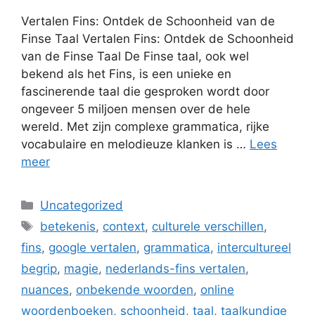
Vertalen Fins: Ontdek de Schoonheid van de
Finse Taal Vertalen Fins: Ontdek de Schoonheid
van de Finse Taal De Finse taal, ook wel
bekend als het Fins, is een unieke en
fascinerende taal die gesproken wordt door
ongeveer 5 miljoen mensen over de hele
wereld. Met zijn complexe grammatica, rijke
vocabulaire en melodieuze klanken is …
Lees
meer
Categorieën
Uncategorized
Tags
betekenis
,
context
,
culturele verschillen
,
fins
,
google vertalen
,
grammatica
,
intercultureel
begrip
,
magie
,
nederlands-fins vertalen
,
nuances
,
onbekende woorden
,
online
woordenboeken
,
schoonheid
,
taal
,
taalkundige