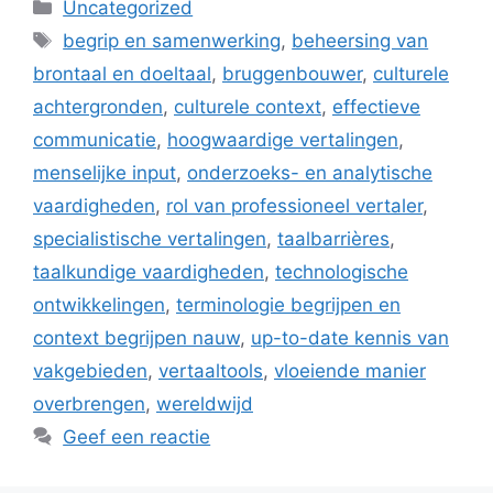
Categorieën
Uncategorized
Tags
begrip en samenwerking
,
beheersing van
brontaal en doeltaal
,
bruggenbouwer
,
culturele
achtergronden
,
culturele context
,
effectieve
communicatie
,
hoogwaardige vertalingen
,
menselijke input
,
onderzoeks- en analytische
vaardigheden
,
rol van professioneel vertaler
,
specialistische vertalingen
,
taalbarrières
,
taalkundige vaardigheden
,
technologische
ontwikkelingen
,
terminologie begrijpen en
context begrijpen nauw
,
up-to-date kennis van
vakgebieden
,
vertaaltools
,
vloeiende manier
overbrengen
,
wereldwijd
Geef een reactie