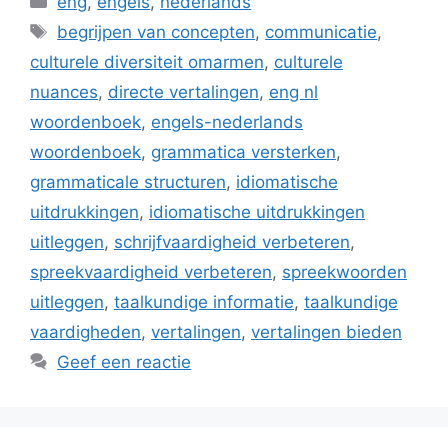
eng
,
engels
,
nederlands
Tags
begrijpen van concepten
,
communicatie
,
culturele diversiteit omarmen
,
culturele
nuances
,
directe vertalingen
,
eng nl
woordenboek
,
engels-nederlands
woordenboek
,
grammatica versterken
,
grammaticale structuren
,
idiomatische
uitdrukkingen
,
idiomatische uitdrukkingen
uitleggen
,
schrijfvaardigheid verbeteren
,
spreekvaardigheid verbeteren
,
spreekwoorden
uitleggen
,
taalkundige informatie
,
taalkundige
vaardigheden
,
vertalingen
,
vertalingen bieden
Geef een reactie