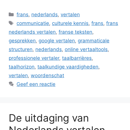
Categorieën
frans
,
nederlands
,
vertalen
Tags
communicatie
,
culturele kennis
,
frans
,
frans
nederlands vertalen
,
franse teksten
,
gesprekken
,
google vertalen
,
grammaticale
structuren
,
nederlands
,
online vertaaltools
,
professionele vertaler
,
taalbarrières
,
taalhorizon
,
taalkundige vaardigheden
,
vertalen
,
woordenschat
Geef een reactie
De uitdaging van