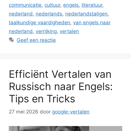
communicatie
,
cultuur
,
engels
,
literatuur
,
nederland
,
nederlands
,
nederlandstaligen
,
taalkundige vaardigheden
,
van engels naar
nederland
,
verrijking
,
vertalen
Geef een reactie
Efficiënt Vertalen van
Russisch naar Engels:
Tips en Tricks
27 mei 2026
door
google-vertalen