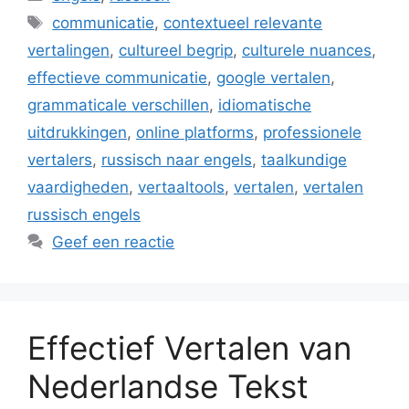
Tags
communicatie
,
contextueel relevante
vertalingen
,
cultureel begrip
,
culturele nuances
,
effectieve communicatie
,
google vertalen
,
grammaticale verschillen
,
idiomatische
uitdrukkingen
,
online platforms
,
professionele
vertalers
,
russisch naar engels
,
taalkundige
vaardigheden
,
vertaaltools
,
vertalen
,
vertalen
russisch engels
Geef een reactie
Effectief Vertalen van
Nederlandse Tekst