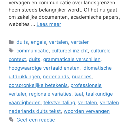
vervagen en communicatie over landsgrenzen
heen steeds belangrijker wordt. Of het nu gaat
om zakelijke documenten, academische papers,
websites …
Lees meer
Categorieën
duits
,
engels
,
vertalen
,
vertaler
Tags
communicatie
,
cultureel inzicht
,
culturele
context
,
duits
,
grammaticale verschillen
,
hoogwaardige vertaaldiensten
,
idiomatische
uitdrukkingen
,
nederlands
,
nuances
,
oorspronkelijke betekenis
,
professionele
vertaler
,
regionale variaties
,
taal
,
taalkundige
vaardigheden
,
tekstvertaling
,
vertalen
,
vertalen
nederlands duits tekst
,
woorden vervangen
Geef een reactie