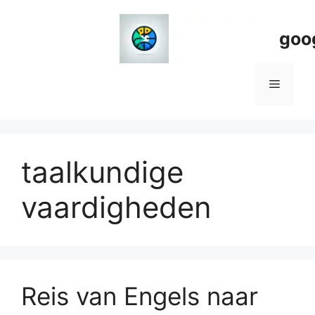
Spring
naar
goo
de
inhoud
Menu
taalkundige
vaardigheden
Reis van Engels naar