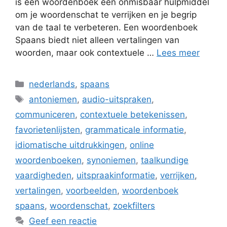
is een woordenboek een onmisbaar hulpmiddel
om je woordenschat te verrijken en je begrip
van de taal te verbeteren. Een woordenboek
Spaans biedt niet alleen vertalingen van
woorden, maar ook contextuele …
Lees meer
Categorieën
nederlands
,
spaans
Tags
antoniemen
,
audio-uitspraken
,
communiceren
,
contextuele betekenissen
,
favorietenlijsten
,
grammaticale informatie
,
idiomatische uitdrukkingen
,
online
woordenboeken
,
synoniemen
,
taalkundige
vaardigheden
,
uitspraakinformatie
,
verrijken
,
vertalingen
,
voorbeelden
,
woordenboek
spaans
,
woordenschat
,
zoekfilters
Geef een reactie