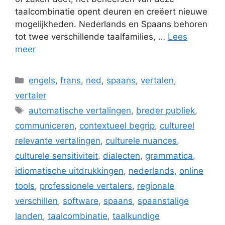
taalcombinatie opent deuren en creëert nieuwe
mogelijkheden. Nederlands en Spaans behoren
tot twee verschillende taalfamilies, …
Lees
meer
Categorieën
engels
,
frans
,
ned
,
spaans
,
vertalen
,
vertaler
Tags
automatische vertalingen
,
breder publiek
,
communiceren
,
contextueel begrip
,
cultureel
relevante vertalingen
,
culturele nuances
,
culturele sensitiviteit
,
dialecten
,
grammatica
,
idiomatische uitdrukkingen
,
nederlands
,
online
tools
,
professionele vertalers
,
regionale
verschillen
,
software
,
spaans
,
spaanstalige
landen
,
taalcombinatie
,
taalkundige