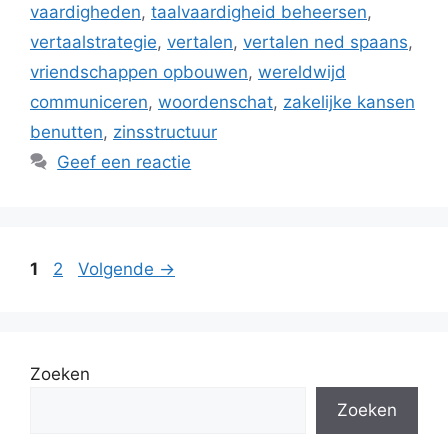
vaardigheden
,
taalvaardigheid beheersen
,
vertaalstrategie
,
vertalen
,
vertalen ned spaans
,
vriendschappen opbouwen
,
wereldwijd
communiceren
,
woordenschat
,
zakelijke kansen
benutten
,
zinsstructuur
Geef een reactie
Pagina
Pagina
1
2
Volgende
→
Zoeken
Zoeken