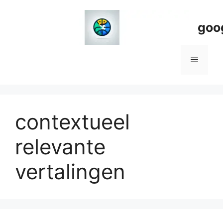
Spring
naar
goo
de
inhoud
Menu
contextueel
relevante
vertalingen