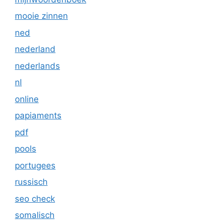
mooie zinnen
ned
nederland
nederlands
nl
online
papiaments
pdf
pools
portugees
russisch
seo check
somalisch