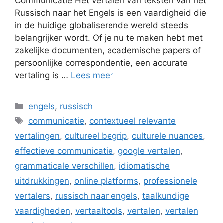
Communicatie Het vertalen van teksten van het
Russisch naar het Engels is een vaardigheid die
in de huidige globaliserende wereld steeds
belangrijker wordt. Of je nu te maken hebt met
zakelijke documenten, academische papers of
persoonlijke correspondentie, een accurate
vertaling is …
Lees meer
Categorieën
engels
,
russisch
Tags
communicatie
,
contextueel relevante
vertalingen
,
cultureel begrip
,
culturele nuances
,
effectieve communicatie
,
google vertalen
,
grammaticale verschillen
,
idiomatische
uitdrukkingen
,
online platforms
,
professionele
vertalers
,
russisch naar engels
,
taalkundige
vaardigheden
,
vertaaltools
,
vertalen
,
vertalen