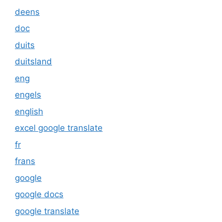
deens
doc
duits
duitsland
eng
engels
english
excel google translate
fr
frans
google
google docs
google translate