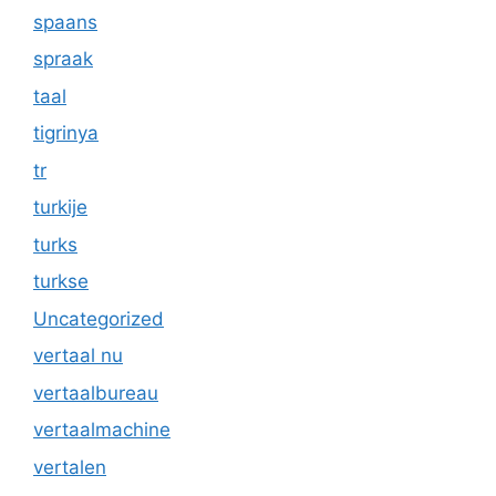
spaans
spraak
taal
tigrinya
tr
turkije
turks
turkse
Uncategorized
vertaal nu
vertaalbureau
vertaalmachine
vertalen