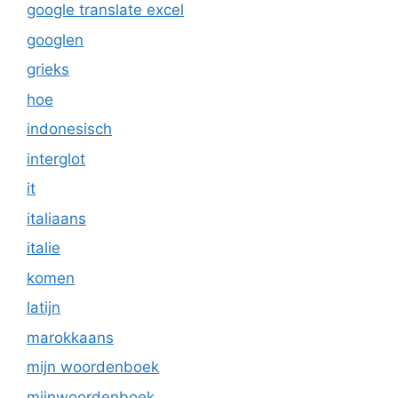
google translate excel
googlen
grieks
hoe
indonesisch
interglot
it
italiaans
italie
komen
latijn
marokkaans
mijn woordenboek
mijnwoordenboek