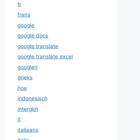
fr
frans
google
google docs
google translate
google translate excel
googlen
grieks
hoe
indonesisch
interglot
it
italiaans