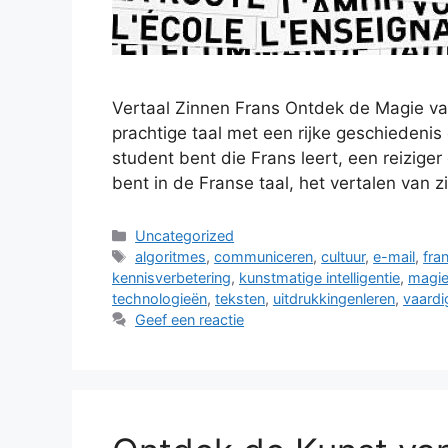
Vertaal Zinnen Frans Ontdek de Magie va
prachtige taal met een rijke geschiedenis
student bent die Frans leert, een reizige
bent in de Franse taal, het vertalen van 
Categorieën
Uncategorized
Tags
algoritmes
,
communiceren
,
cultuur
,
e-mail
,
fran
kennisverbetering
,
kunstmatige intelligentie
,
magi
technologieën
,
teksten
,
uitdrukkingenleren
,
vaardi
Geef een reactie