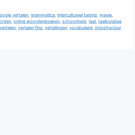
oogle vertalen
,
grammatica
,
intercultureel begrip
,
magie
,
orden
,
online woordenboeken
,
schoonheid
,
taal
,
taalkundige
vertalen
,
vertalen fins
,
vertalingen
,
vocabulaire
,
zinsstructuur