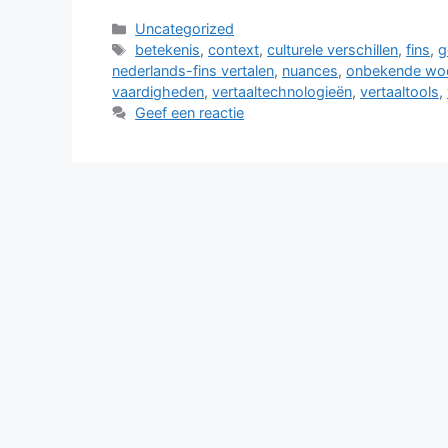
Categorieën
Uncategorized
Tags
betekenis
,
context
,
culturele verschillen
,
fins
,
g
nederlands-fins vertalen
,
nuances
,
onbekende wo
vaardigheden
,
vertaaltechnologieën
,
vertaaltools
,
Geef een reactie