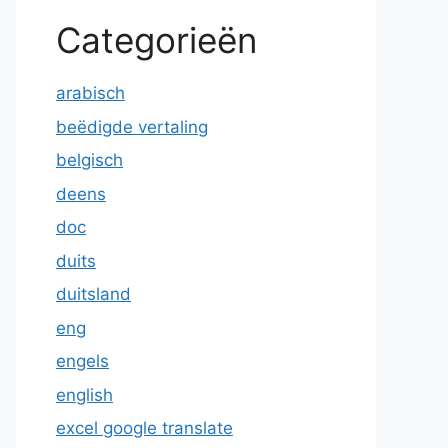
Categorieën
arabisch
beëdigde vertaling
belgisch
deens
doc
duits
duitsland
eng
engels
english
excel google translate