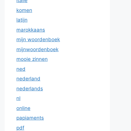
italie
komen
latijn
marokkaans
mijn woordenboek
mijnwoordenboek
mooie zinnen
ned
nederland
nederlands
nl
online
papiaments
pdf