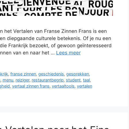
n het Vertalen van Franse Zinnen Frans is een
 en diepgaande culturele betekenis. Of je nu een
r die Frankrijk bezoekt, of gewoon geïnteresseerd
zinnen van en naar het …
Lees meer
krijk
,
franse zinnen
,
geschiedenis
,
gesprekken
,
e
,
menu
,
reiziger
,
restaurantbegrip
,
student
,
taal
,
gheid
,
vertaal zinnen frans
,
vertaaltools
,
vertalen