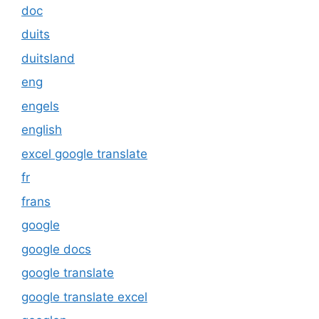
doc
duits
duitsland
eng
engels
english
excel google translate
fr
frans
google
google docs
google translate
google translate excel