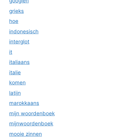
googlen
grieks
hoe
indonesisch
interglot
it
italiaans
italie
komen
latijn
marokkaans
mijn woordenboek
mijnwoordenboek
mooie zinnen