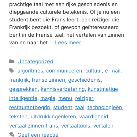
prachtige taal met een rijke geschiedenis en
diepgaande culturele betekenis. Of je nu een
student bent die Frans leert, een reiziger die
Frankrijk bezoekt, of gewoon geïnteresseerd
bent in de Franse taal, het vertalen van zinnen
van en naar het …
Lees meer
Categorieën
Uncategorized
Tags
algoritmes
,
communiceren
,
cultuur
,
e-mail
,
frankrijk
,
franse zinnen
,
geschiedenis
,
gesprekken
,
kennisverbetering
,
kunstmatige
intelligentie
,
magie
,
menu
,
reiziger
,
restaurantbegrip
,
student
,
taal
,
technologieën
,
teksten
,
uitdrukkingenleren
,
vaardigheid
,
vertaal zinnen frans
,
vertaaltools
,
vertalen
Geef een reactie