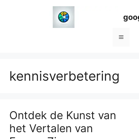
Spring
naar
goo
de
inhoud
Menu
kennisverbetering
Ontdek de Kunst van
het Vertalen van