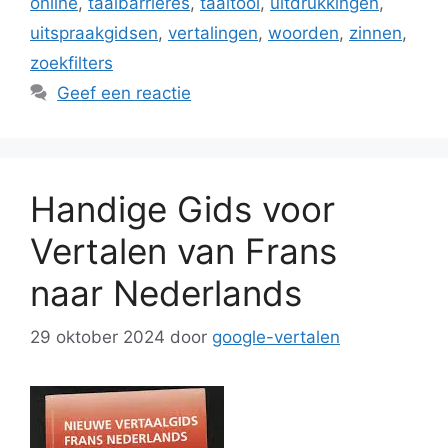
online
,
taalbarrières
,
taaltool
,
uitdrukkingen
,
uitspraakgidsen
,
vertalingen
,
woorden
,
zinnen
,
zoekfilters
Geef een reactie
Handige Gids voor
Vertalen van Frans
naar Nederlands
29 oktober 2024
door
google-vertalen