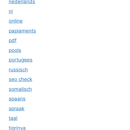
nederlands
nl
online
papiaments
pdf
pools
portugees
russisch
seo check
somalisch
spaans
spraak
taal
tigrinya