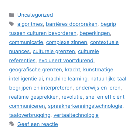
Categorieën
Uncategorized
Tags
algoritmes
,
barrières doorbreken
,
begrip
tussen culturen bevorderen
,
beperkingen
,
communicatie
,
complexe zinnen
,
contextuele
nuances
,
culturele grenzen
,
culturele
referenties
,
evolueert voortdurend
,
geografische grenzen
,
kracht
,
kunstmatige
intelligentie ai
,
machine learning
,
natuurlijke taal
begrijpen en interpreteren
,
onderwijs en leren
,
realtime gesprekken
,
revolutie
,
snel en efficiënt
communiceren
,
spraakherkenningstechnologie
,
taaloverbrugging
,
vertaaltechnologie
Geef een reactie