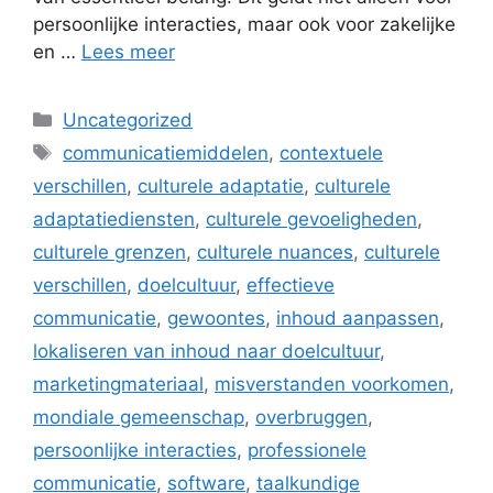
persoonlijke interacties, maar ook voor zakelijke
en …
Lees meer
Categorieën
Uncategorized
Tags
communicatiemiddelen
,
contextuele
verschillen
,
culturele adaptatie
,
culturele
adaptatiediensten
,
culturele gevoeligheden
,
culturele grenzen
,
culturele nuances
,
culturele
verschillen
,
doelcultuur
,
effectieve
communicatie
,
gewoontes
,
inhoud aanpassen
,
lokaliseren van inhoud naar doelcultuur
,
marketingmateriaal
,
misverstanden voorkomen
,
mondiale gemeenschap
,
overbruggen
,
persoonlijke interacties
,
professionele
communicatie
,
software
,
taalkundige