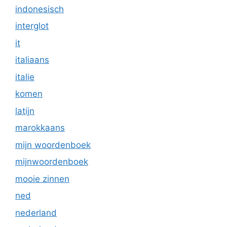
indonesisch
interglot
it
italiaans
italie
komen
latijn
marokkaans
mijn woordenboek
mijnwoordenboek
mooie zinnen
ned
nederland