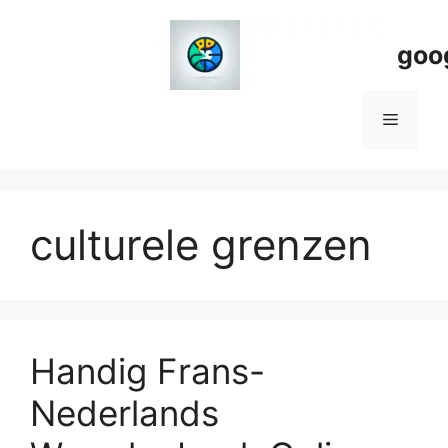
Spring
naar
goo
de
inhoud
Menu
culturele grenzen
Handig Frans-
Nederlands