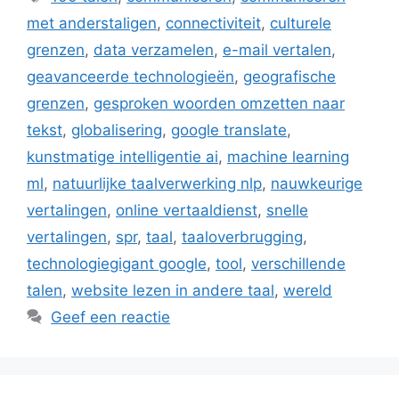
met anderstaligen
,
connectiviteit
,
culturele
grenzen
,
data verzamelen
,
e-mail vertalen
,
geavanceerde technologieën
,
geografische
grenzen
,
gesproken woorden omzetten naar
tekst
,
globalisering
,
google translate
,
kunstmatige intelligentie ai
,
machine learning
ml
,
natuurlijke taalverwerking nlp
,
nauwkeurige
vertalingen
,
online vertaaldienst
,
snelle
vertalingen
,
spr
,
taal
,
taaloverbrugging
,
technologiegigant google
,
tool
,
verschillende
talen
,
website lezen in andere taal
,
wereld
Geef een reactie