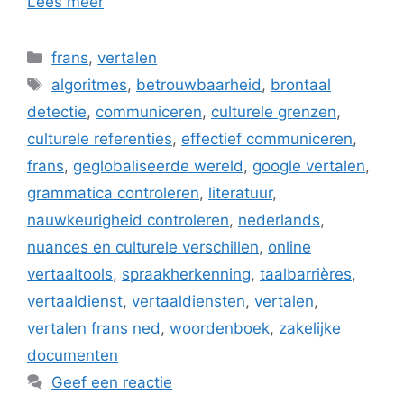
Lees meer
Categorieën
frans
,
vertalen
Tags
algoritmes
,
betrouwbaarheid
,
brontaal
detectie
,
communiceren
,
culturele grenzen
,
culturele referenties
,
effectief communiceren
,
frans
,
geglobaliseerde wereld
,
google vertalen
,
grammatica controleren
,
literatuur
,
nauwkeurigheid controleren
,
nederlands
,
nuances en culturele verschillen
,
online
vertaaltools
,
spraakherkenning
,
taalbarrières
,
vertaaldienst
,
vertaaldiensten
,
vertalen
,
vertalen frans ned
,
woordenboek
,
zakelijke
documenten
Geef een reactie