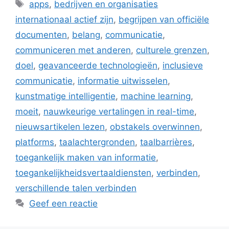
Tags
apps
,
bedrijven en organisaties
internationaal actief zijn
,
begrijpen van officiële
documenten
,
belang
,
communicatie
,
communiceren met anderen
,
culturele grenzen
,
doel
,
geavanceerde technologieën
,
inclusieve
communicatie
,
informatie uitwisselen
,
kunstmatige intelligentie
,
machine learning
,
moeit
,
nauwkeurige vertalingen in real-time
,
nieuwsartikelen lezen
,
obstakels overwinnen
,
platforms
,
taalachtergronden
,
taalbarrières
,
toegankelijk maken van informatie
,
toegankelijkheidsvertaaldiensten
,
verbinden
,
verschillende talen verbinden
Geef een reactie