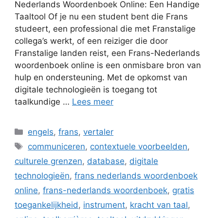
Nederlands Woordenboek Online: Een Handige
Taaltool Of je nu een student bent die Frans
studeert, een professional die met Franstalige
collega’s werkt, of een reiziger die door
Franstalige landen reist, een Frans-Nederlands
woordenboek online is een onmisbare bron van
hulp en ondersteuning. Met de opkomst van
digitale technologieën is toegang tot
taalkundige …
Lees meer
Categorieën
engels
,
frans
,
vertaler
Tags
communiceren
,
contextuele voorbeelden
,
culturele grenzen
,
database
,
digitale
technologieën
,
frans nederlands woordenboek
online
,
frans-nederlands woordenboek
,
gratis
toegankelijkheid
,
instrument
,
kracht van taal
,