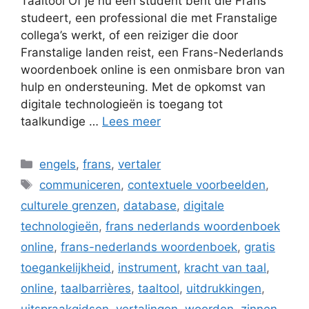
Taaltool Of je nu een student bent die Frans
studeert, een professional die met Franstalige
collega’s werkt, of een reiziger die door
Franstalige landen reist, een Frans-Nederlands
woordenboek online is een onmisbare bron van
hulp en ondersteuning. Met de opkomst van
digitale technologieën is toegang tot
taalkundige …
Lees meer
Categorieën
engels
,
frans
,
vertaler
Tags
communiceren
,
contextuele voorbeelden
,
culturele grenzen
,
database
,
digitale
technologieën
,
frans nederlands woordenboek
online
,
frans-nederlands woordenboek
,
gratis
toegankelijkheid
,
instrument
,
kracht van taal
,
online
,
taalbarrières
,
taaltool
,
uitdrukkingen
,