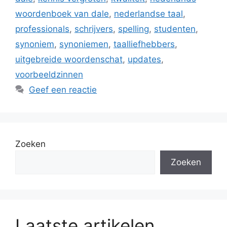
woordenboek van dale
,
nederlandse taal
,
professionals
,
schrijvers
,
spelling
,
studenten
,
synoniem
,
synoniemen
,
taalliefhebbers
,
uitgebreide woordenschat
,
updates
,
voorbeeldzinnen
Geef een reactie
Zoeken
Zoeken
Laatste artikelen