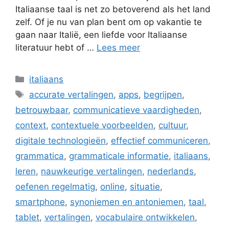
Italiaanse taal is net zo betoverend als het land
zelf. Of je nu van plan bent om op vakantie te
gaan naar Italië, een liefde voor Italiaanse
literatuur hebt of …
Lees meer
Categorieën
italiaans
Tags
accurate vertalingen
,
apps
,
begrijpen
,
betrouwbaar
,
communicatieve vaardigheden
,
context
,
contextuele voorbeelden
,
cultuur
,
digitale technologieën
,
effectief communiceren
,
grammatica
,
grammaticale informatie
,
italiaans
,
leren
,
nauwkeurige vertalingen
,
nederlands
,
oefenen regelmatig
,
online
,
situatie
,
smartphone
,
synoniemen en antoniemen
,
taal
,
tablet
,
vertalingen
,
vocabulaire ontwikkelen
,