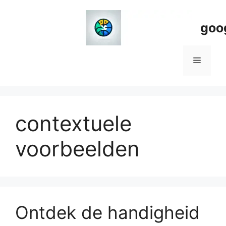
Spring
naar
goo
de
inhoud
Menu
contextuele
voorbeelden
Ontdek de handigheid