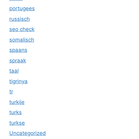
portugees
russisch
seo check
somalisch
spaans
spraak
taal
tigrinya
tr
turkije
turks
turkse
Uncategorized