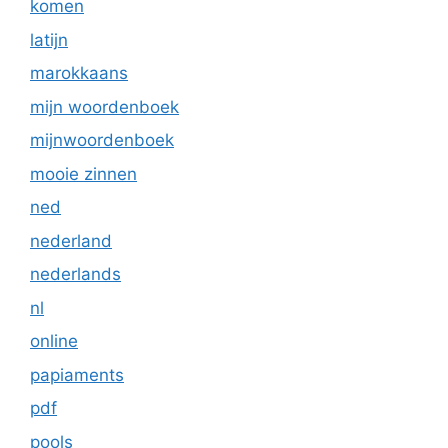
komen
latijn
marokkaans
mijn woordenboek
mijnwoordenboek
mooie zinnen
ned
nederland
nederlands
nl
online
papiaments
pdf
pools