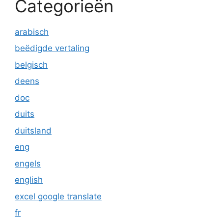
Categorieën
arabisch
beëdigde vertaling
belgisch
deens
doc
duits
duitsland
eng
engels
english
excel google translate
fr