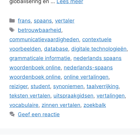
globalisering en …
Lees meer
Categorieën
frans
,
spaans
,
vertaler
Tags
betrouwbaarheid
,
communicatievaardigheden
,
contextuele
voorbeelden
,
database
,
digitale technologieën
,
grammaticale informatie
,
nederlands spaans
woordenboek online
,
nederlands-spaans
woordenboek online
,
online vertalingen
,
reiziger
,
student
,
synoniemen
,
taalverrijking
,
teksten vertalen
,
uitspraakgidsen
,
vertalingen
,
vocabulaire
,
zinnen vertalen
,
zoekbalk
Geef een reactie