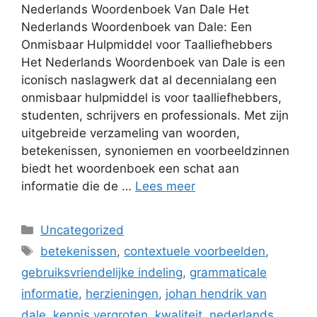
Nederlands Woordenboek Van Dale Het
Nederlands Woordenboek van Dale: Een
Onmisbaar Hulpmiddel voor Taalliefhebbers
Het Nederlands Woordenboek van Dale is een
iconisch naslagwerk dat al decennialang een
onmisbaar hulpmiddel is voor taalliefhebbers,
studenten, schrijvers en professionals. Met zijn
uitgebreide verzameling van woorden,
betekenissen, synoniemen en voorbeeldzinnen
biedt het woordenboek een schat aan
informatie die de …
Lees meer
Categorieën
Uncategorized
Tags
betekenissen
,
contextuele voorbeelden
,
gebruiksvriendelijke indeling
,
grammaticale
informatie
,
herzieningen
,
johan hendrik van
dale
,
kennis vergroten
,
kwaliteit
,
nederlands