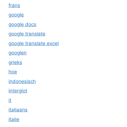
frans
google
google docs
google translate
google translate excel
googlen
grieks
hoe
indonesisch
interglot
it
italiaans
italie