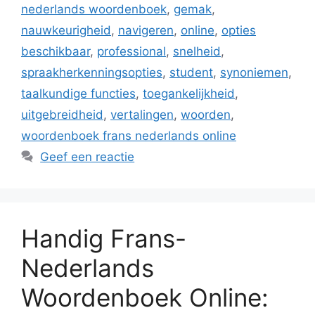
nederlands woordenboek
,
gemak
,
nauwkeurigheid
,
navigeren
,
online
,
opties
beschikbaar
,
professional
,
snelheid
,
spraakherkenningsopties
,
student
,
synoniemen
,
taalkundige functies
,
toegankelijkheid
,
uitgebreidheid
,
vertalingen
,
woorden
,
woordenboek frans nederlands online
Geef een reactie
Handig Frans-
Nederlands
Woordenboek Online: