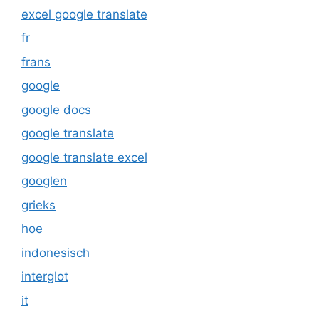
excel google translate
fr
frans
google
google docs
google translate
google translate excel
googlen
grieks
hoe
indonesisch
interglot
it