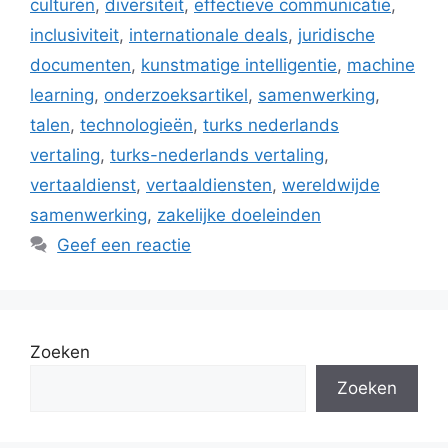
culturen
,
diversiteit
,
effectieve communicatie
,
inclusiviteit
,
internationale deals
,
juridische
documenten
,
kunstmatige intelligentie
,
machine
learning
,
onderzoeksartikel
,
samenwerking
,
talen
,
technologieën
,
turks nederlands
vertaling
,
turks-nederlands vertaling
,
vertaaldienst
,
vertaaldiensten
,
wereldwijde
samenwerking
,
zakelijke doeleinden
Geef een reactie
Zoeken
Zoeken