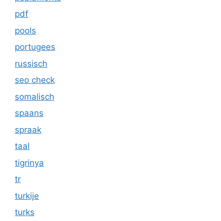
pdf
pools
portugees
russisch
seo check
somalisch
spaans
spraak
taal
tigrinya
tr
turkije
turks