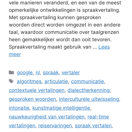
vele manieren veranderd, en een van de meest
opmerkelijke ontwikkelingen is spraakvertaling.
Met spraakvertaling kunnen gesproken
woorden direct worden omgezet in een andere
taal, waardoor communicatie over taalgrenzen
heen gemakkelijker wordt dan ooit tevoren.
Spraakvertaling maakt gebruik van …
Lees
meer
Categorieën
google
,
nl
,
spraak
,
vertaler
Tags
algoritmes
,
articulatie
,
communicatie
,
contextuele vertalingen
,
dialectherkenning
,
gesproken woorden
,
interculturele uitwisseling
,
intonatie
,
kunstmatige intelligentie
,
nauwkeurigheid van vertalingen
,
real-time
vertalingen
,
reiservaringen
,
spraak vertalen
,