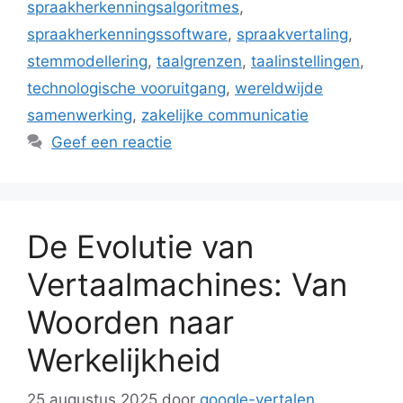
spraakherkenningsalgoritmes
,
spraakherkenningssoftware
,
spraakvertaling
,
stemmodellering
,
taalgrenzen
,
taalinstellingen
,
technologische vooruitgang
,
wereldwijde
samenwerking
,
zakelijke communicatie
Geef een reactie
De Evolutie van
Vertaalmachines: Van
Woorden naar
Werkelijkheid
25 augustus 2025
door
google-vertalen