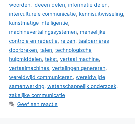
woorden
,
ideeën delen
,
informatie delen
,
interculturele communicatie
,
kennisuitwisseling
,
kunstmatige intelligentie
,
machinevertalingssystemen
,
menselijke
controle en redactie
,
reizen
,
taalbarrières
doorbreken
,
talen
,
technologische
hulpmiddelen
,
tekst
,
vertaal machine
,
vertaalmachines
,
vertalingen genereren
,
wereldwijd communiceren
,
wereldwijde
samenwerking
,
wetenschappelijk onderzoek
,
zakelijke communicatie
Geef een reactie