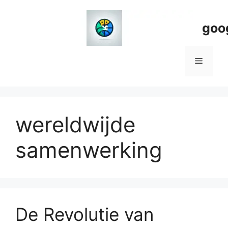
Spring
naar
goo
de
inhoud
Menu
wereldwijde
samenwerking
De Revolutie van