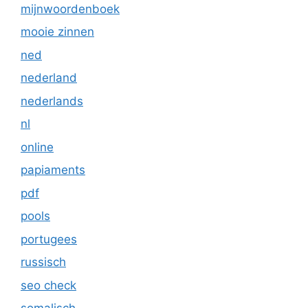
mijnwoordenboek
mooie zinnen
ned
nederland
nederlands
nl
online
papiaments
pdf
pools
portugees
russisch
seo check