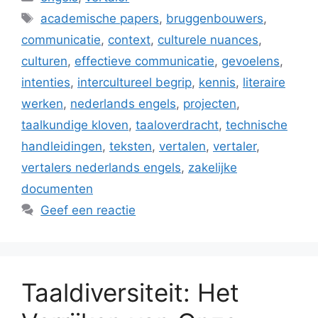
Tags
academische papers
,
bruggenbouwers
,
communicatie
,
context
,
culturele nuances
,
culturen
,
effectieve communicatie
,
gevoelens
,
intenties
,
intercultureel begrip
,
kennis
,
literaire
werken
,
nederlands engels
,
projecten
,
taalkundige kloven
,
taaloverdracht
,
technische
handleidingen
,
teksten
,
vertalen
,
vertaler
,
vertalers nederlands engels
,
zakelijke
documenten
Geef een reactie
Taaldiversiteit: Het