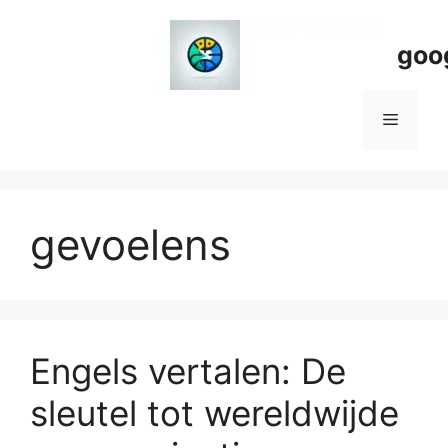
Spring
naar
goo
de
inhoud
Menu
gevoelens
Engels vertalen: De
sleutel tot wereldwijde