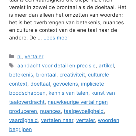
vereist in zowel de brontaal als de doeltaal. Het
is meer dan alleen het omzetten van woorden;
het is het overbrengen van betekenis, nuances
en culturele context van de ene taal naar de
andere. De …
Lees meer
Categorieën
nl
,
vertaler
Tags
aandacht voor detail en precisie
,
artikel
,
betekenis
,
brontaal
,
creativiteit
,
culturele
context
,
doeltaal
,
gevoelens
,
impliciete
boodschappen
,
kennis van talen
,
kunst van
taaloverdracht
,
nauwkeurige vertalingen
produceren
,
nuances
,
taalgevoeligheid
,
vaardigheid
,
vertalen naar
,
vertaler
,
woorden
begrijpen