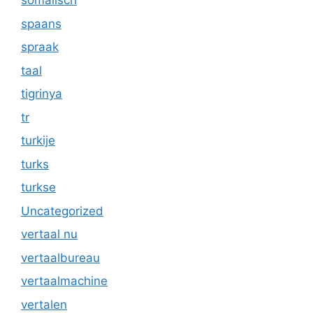
somalisch
spaans
spraak
taal
tigrinya
tr
turkije
turks
turkse
Uncategorized
vertaal nu
vertaalbureau
vertaalmachine
vertalen