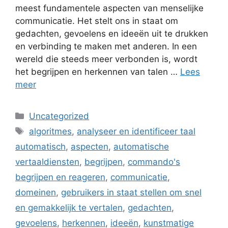
meest fundamentele aspecten van menselijke
communicatie. Het stelt ons in staat om
gedachten, gevoelens en ideeën uit te drukken
en verbinding te maken met anderen. In een
wereld die steeds meer verbonden is, wordt
het begrijpen en herkennen van talen …
Lees
meer
Categorieën
Uncategorized
Tags
algoritmes
,
analyseer en identificeer taal
automatisch
,
aspecten
,
automatische
vertaaldiensten
,
begrijpen
,
commando's
begrijpen en reageren
,
communicatie
,
domeinen
,
gebruikers in staat stellen om snel
en gemakkelijk te vertalen
,
gedachten
,
gevoelens
,
herkennen
,
ideeën
,
kunstmatige