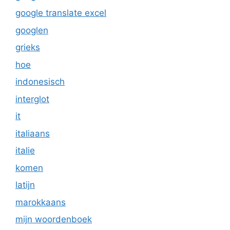
google translate excel
googlen
grieks
hoe
indonesisch
interglot
it
italiaans
italie
komen
latijn
marokkaans
mijn woordenboek