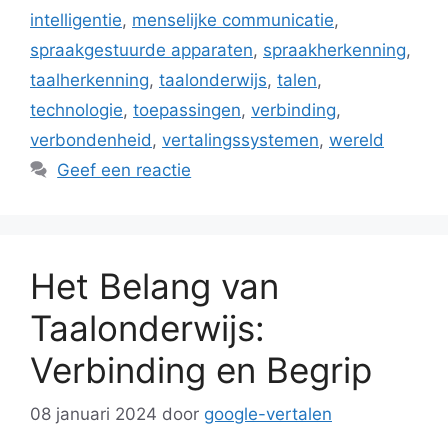
intelligentie
,
menselijke communicatie
,
spraakgestuurde apparaten
,
spraakherkenning
,
taalherkenning
,
taalonderwijs
,
talen
,
technologie
,
toepassingen
,
verbinding
,
verbondenheid
,
vertalingssystemen
,
wereld
Geef een reactie
Het Belang van
Taalonderwijs:
Verbinding en Begrip
08 januari 2024
door
google-vertalen