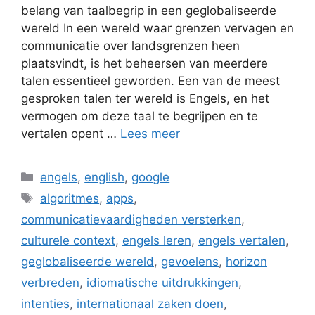
belang van taalbegrip in een geglobaliseerde
wereld In een wereld waar grenzen vervagen en
communicatie over landsgrenzen heen
plaatsvindt, is het beheersen van meerdere
talen essentieel geworden. Een van de meest
gesproken talen ter wereld is Engels, en het
vermogen om deze taal te begrijpen en te
vertalen opent …
Lees meer
Categorieën
engels
,
english
,
google
Tags
algoritmes
,
apps
,
communicatievaardigheden versterken
,
culturele context
,
engels leren
,
engels vertalen
,
geglobaliseerde wereld
,
gevoelens
,
horizon
verbreden
,
idiomatische uitdrukkingen
,
intenties
,
internationaal zaken doen
,