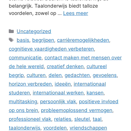
belangrijk. Taalonderwijs biedt talloze
voordelen, zowel op …
Lees meer
Categorieën
Uncategorized
Tags
basis
,
begrijpen
,
carrièremogelijkheden
,
cognitieve vaardigheden verbeteren
,
communicatie
,
contact maken met mensen over
de hele wereld
,
creatief denken
,
cultureel
begrip
,
culturen
,
delen
,
gedachten
,
gevoelens
,
horizon verbreden
,
ideeën
,
internationaal
studeren
,
internationaal werken
,
kansen
,
multitasking
,
persoonlijk vlak
,
positieve invloed
op ons brein
,
probleemoplossend vermogen
,
professioneel vlak
,
relaties
,
sleutel
,
taal
,
taalonderwijs
,
voordelen
,
vriendschappen