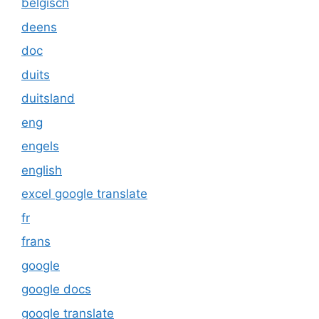
belgisch
deens
doc
duits
duitsland
eng
engels
english
excel google translate
fr
frans
google
google docs
google translate