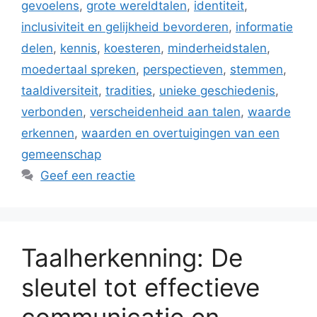
gevoelens
,
grote wereldtalen
,
identiteit
,
inclusiviteit en gelijkheid bevorderen
,
informatie
delen
,
kennis
,
koesteren
,
minderheidstalen
,
moedertaal spreken
,
perspectieven
,
stemmen
,
taaldiversiteit
,
tradities
,
unieke geschiedenis
,
verbonden
,
verscheidenheid aan talen
,
waarde
erkennen
,
waarden en overtuigingen van een
gemeenschap
Geef een reactie
Taalherkenning: De
sleutel tot effectieve