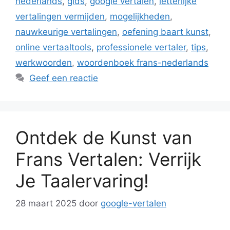
nederlands
,
gids
,
google vertalen
,
letterlijke
vertalingen vermijden
,
mogelijkheden
,
nauwkeurige vertalingen
,
oefening baart kunst
,
online vertaaltools
,
professionele vertaler
,
tips
,
werkwoorden
,
woordenboek frans-nederlands
Geef een reactie
Ontdek de Kunst van
Frans Vertalen: Verrijk
Je Taalervaring!
28 maart 2025
door
google-vertalen