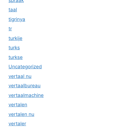
spraak
taal
tigrinya
tr
turkije
turks
turkse
Uncategorized
vertaal nu
vertaalbureau
vertaalmachine
vertalen
vertalen nu
vertaler