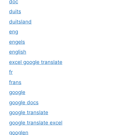
doc
duits
duitsland
eng
engels
english
excel google translate
fr
frans
google
google docs
google translate
google translate excel
googlen