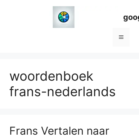
Spring
naar
goo
de
inhoud
Menu
woordenboek
frans-nederlands
Frans Vertalen naar