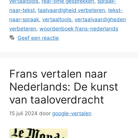
vertaaltools
,
real-time gesprekken
,
spraak-
naar-tekst
,
taalvaardigheid verbeteren
,
tekst-
naar-spraak
,
vertaaltools
,
vertaalvaardigheden
verbeteren
,
woordenboek frans-nederlands
Geef een reactie
Frans vertalen naar
Nederlands: De kunst
van taaloverdracht
15 juli 2024
door
google-vertalen