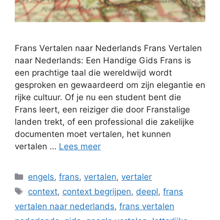
Frans Vertalen naar Nederlands Frans Vertalen
naar Nederlands: Een Handige Gids Frans is
een prachtige taal die wereldwijd wordt
gesproken en gewaardeerd om zijn elegantie en
rijke cultuur. Of je nu een student bent die
Frans leert, een reiziger die door Franstalige
landen trekt, of een professional die zakelijke
documenten moet vertalen, het kunnen
vertalen …
Lees meer
Categorieën
engels
,
frans
,
vertalen
,
vertaler
Tags
context
,
context begrijpen
,
deepl
,
frans
vertalen naar nederlands
,
frans vertalen