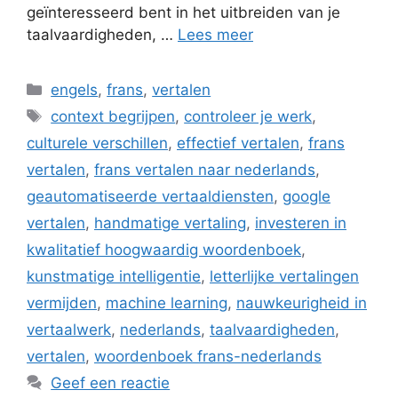
geïnteresseerd bent in het uitbreiden van je
taalvaardigheden, …
Lees meer
Categorieën
engels
,
frans
,
vertalen
Tags
context begrijpen
,
controleer je werk
,
culturele verschillen
,
effectief vertalen
,
frans
vertalen
,
frans vertalen naar nederlands
,
geautomatiseerde vertaaldiensten
,
google
vertalen
,
handmatige vertaling
,
investeren in
kwalitatief hoogwaardig woordenboek
,
kunstmatige intelligentie
,
letterlijke vertalingen
vermijden
,
machine learning
,
nauwkeurigheid in
vertaalwerk
,
nederlands
,
taalvaardigheden
,
vertalen
,
woordenboek frans-nederlands
Geef een reactie