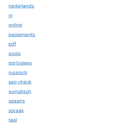
nederlands
nl
online
papiaments
pdf
pools
portugees
russisch
seo check
somalisch
spaans
spraak
taal