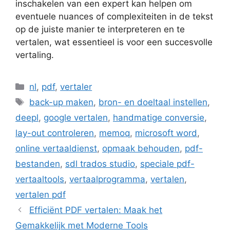
inschakelen van een expert kan helpen om
eventuele nuances of complexiteiten in de tekst
op de juiste manier te interpreteren en te
vertalen, wat essentieel is voor een succesvolle
vertaling.
Categorieën
nl
,
pdf
,
vertaler
Tags
back-up maken
,
bron- en doeltaal instellen
,
deepl
,
google vertalen
,
handmatige conversie
,
lay-out controleren
,
memoq
,
microsoft word
,
online vertaaldienst
,
opmaak behouden
,
pdf-
bestanden
,
sdl trados studio
,
speciale pdf-
vertaaltools
,
vertaalprogramma
,
vertalen
,
vertalen pdf
Efficiënt PDF vertalen: Maak het
Gemakkelijk met Moderne Tools