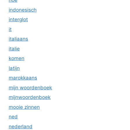
hoe
indonesisch
interglot
it
italiaans
italie
komen
latijn
marokkaans
mijn woordenboek
mijnwoordenboek
mooie zinnen
ned
nederland