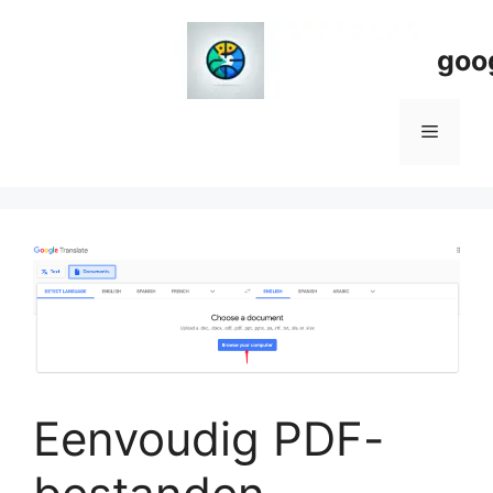
Spring
naar
goo
de
inhoud
Menu
Eenvoudig PDF-