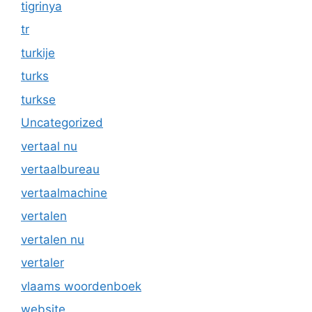
tigrinya
tr
turkije
turks
turkse
Uncategorized
vertaal nu
vertaalbureau
vertaalmachine
vertalen
vertalen nu
vertaler
vlaams woordenboek
website