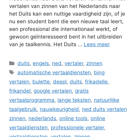
vertalen van zinnen van het Nederlands naar
het Duits kan een nuttige vaardigheid zijn, of je
nu een student bent die een nieuwe taal leert,
een professional die internationaal werkt, of
gewoon geïnteresseerd bent in het uitbreiden
van je taalkennis. Het Duits …
Lees meer
Categorieën
duits
,
engels
,
ned
,
vertaler
,
zinnen
Tags
automatische vertaaldiensten
,
bing
vertalen
,
bulette
,
deepl
,
duits
,
frikadelle
,
frikandel
,
google vertalen
,
gratis
vertaalprogramma
,
lange teksten
,
natuurlijke
taalgebruik
,
nauwkeurigheid
,
ned duits vertalen
zinnen
,
nederlands
,
online tools
,
online
vertaaldiensten
,
professionele vertaler
,
vertaaldiensten
,
vertalen
,
zinnen