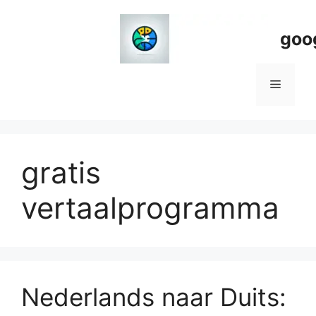
Spring
naar
goo
de
inhoud
Menu
gratis
vertaalprogramma
Nederlands naar Duits: