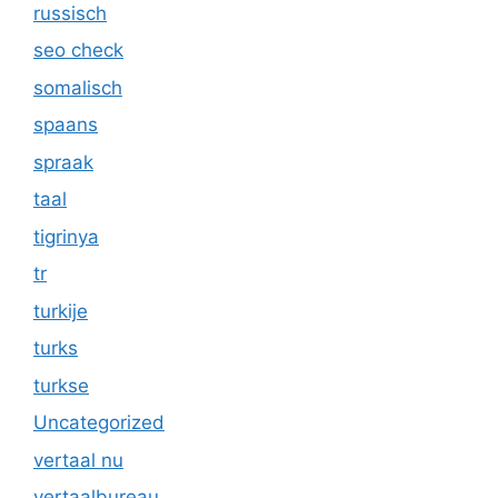
russisch
seo check
somalisch
spaans
spraak
taal
tigrinya
tr
turkije
turks
turkse
Uncategorized
vertaal nu
vertaalbureau