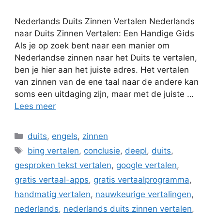
Nederlands Duits Zinnen Vertalen Nederlands
naar Duits Zinnen Vertalen: Een Handige Gids
Als je op zoek bent naar een manier om
Nederlandse zinnen naar het Duits te vertalen,
ben je hier aan het juiste adres. Het vertalen
van zinnen van de ene taal naar de andere kan
soms een uitdaging zijn, maar met de juiste …
Lees meer
Categorieën
duits
,
engels
,
zinnen
Tags
bing vertalen
,
conclusie
,
deepl
,
duits
,
gesproken tekst vertalen
,
google vertalen
,
gratis vertaal-apps
,
gratis vertaalprogramma
,
handmatig vertalen
,
nauwkeurige vertalingen
,
nederlands
,
nederlands duits zinnen vertalen
,