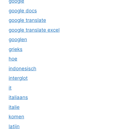
google
google docs
google translate
google translate excel
googlen
grieks
hoe
indonesisch
interglot
it
italiaans
italie
komen
latijn