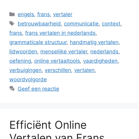
Categorieën
engels
,
frans
,
vertaler
Tags
betrouwbaarheid
,
communicatie
,
context
,
frans
,
frans vertalen in nederlands
,
grammaticale structuur
,
handmatig vertalen
,
lidwoorden
,
menselijke vertaler
,
nederlands
,
oefening
,
online vertaaltools
,
vaardigheden
,
verbuigingen
,
verschillen
,
vertalen
,
woordvolgorde
Geef een reactie
Efficiënt Online
Vertalen van Frans