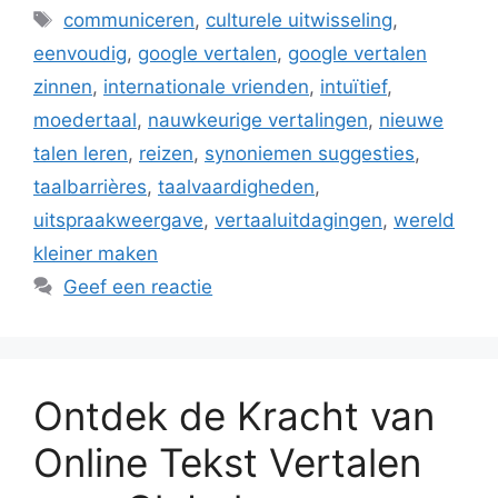
Tags
communiceren
,
culturele uitwisseling
,
eenvoudig
,
google vertalen
,
google vertalen
zinnen
,
internationale vrienden
,
intuïtief
,
moedertaal
,
nauwkeurige vertalingen
,
nieuwe
talen leren
,
reizen
,
synoniemen suggesties
,
taalbarrières
,
taalvaardigheden
,
uitspraakweergave
,
vertaaluitdagingen
,
wereld
kleiner maken
Geef een reactie
Ontdek de Kracht van
Online Tekst Vertalen