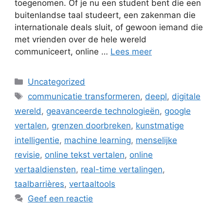
toegenomen. Of je nu een student bent die een
buitenlandse taal studeert, een zakenman die
internationale deals sluit, of gewoon iemand die
met vrienden over de hele wereld
communiceert, online …
Lees meer
Categorieën
Uncategorized
Tags
communicatie transformeren
,
deepl
,
digitale
wereld
,
geavanceerde technologieën
,
google
vertalen
,
grenzen doorbreken
,
kunstmatige
intelligentie
,
machine learning
,
menselijke
revisie
,
online tekst vertalen
,
online
vertaaldiensten
,
real-time vertalingen
,
taalbarrières
,
vertaaltools
Geef een reactie