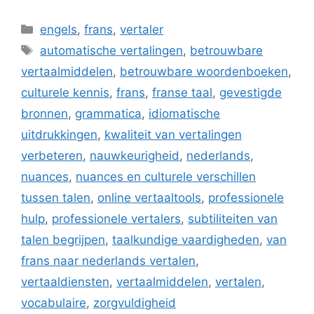
Categorieën
engels
,
frans
,
vertaler
Tags
automatische vertalingen
,
betrouwbare
vertaalmiddelen
,
betrouwbare woordenboeken
,
culturele kennis
,
frans
,
franse taal
,
gevestigde
bronnen
,
grammatica
,
idiomatische
uitdrukkingen
,
kwaliteit van vertalingen
verbeteren
,
nauwkeurigheid
,
nederlands
,
nuances
,
nuances en culturele verschillen
tussen talen
,
online vertaaltools
,
professionele
hulp
,
professionele vertalers
,
subtiliteiten van
talen begrijpen
,
taalkundige vaardigheden
,
van
frans naar nederlands vertalen
,
vertaaldiensten
,
vertaalmiddelen
,
vertalen
,
vocabulaire
,
zorgvuldigheid