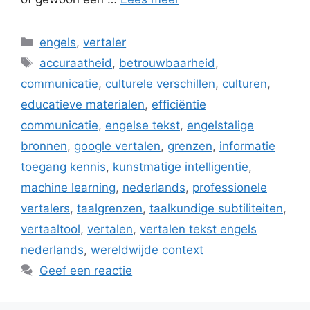
Categorieën
engels
,
vertaler
Tags
accuraatheid
,
betrouwbaarheid
,
communicatie
,
culturele verschillen
,
culturen
,
educatieve materialen
,
efficiëntie
communicatie
,
engelse tekst
,
engelstalige
bronnen
,
google vertalen
,
grenzen
,
informatie
toegang kennis
,
kunstmatige intelligentie
,
machine learning
,
nederlands
,
professionele
vertalers
,
taalgrenzen
,
taalkundige subtiliteiten
,
vertaaltool
,
vertalen
,
vertalen tekst engels
nederlands
,
wereldwijde context
Geef een reactie