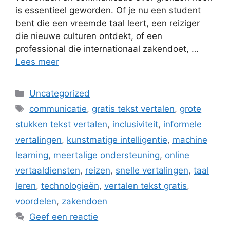
is essentieel geworden. Of je nu een student
bent die een vreemde taal leert, een reiziger
die nieuwe culturen ontdekt, of een
professional die internationaal zakendoet, …
Lees meer
Categorieën
Uncategorized
Tags
communicatie
,
gratis tekst vertalen
,
grote
stukken tekst vertalen
,
inclusiviteit
,
informele
vertalingen
,
kunstmatige intelligentie
,
machine
learning
,
meertalige ondersteuning
,
online
vertaaldiensten
,
reizen
,
snelle vertalingen
,
taal
leren
,
technologieën
,
vertalen tekst gratis
,
voordelen
,
zakendoen
Geef een reactie