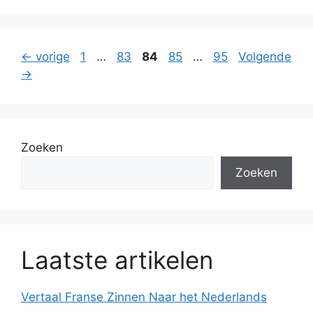
Pagina
Pagina
Pagina
Pagina
Pagina
←
vorige
1
…
83
84
85
…
95
Volgende
→
Zoeken
Zoeken
Laatste artikelen
Vertaal Franse Zinnen Naar het Nederlands