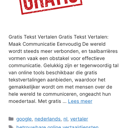
Gratis Tekst Vertalen Gratis Tekst Vertalen:
Maak Communicatie Eenvoudig De wereld
wordt steeds meer verbonden, en taalbarrières
vormen vaak een obstakel voor effectieve
communicatie. Gelukkig zijn er tegenwoordig tal
van online tools beschikbaar die gratis
tekstvertalingen aanbieden, waardoor het
gemakkelijker wordt om met mensen over de
hele wereld te communiceren, ongeacht hun
moedertaal. Met gratis …
Lees meer
Categorieën
google
,
nederlands
,
nl
,
vertaler
Tags
betrouwbare online vertaaldiensten
,