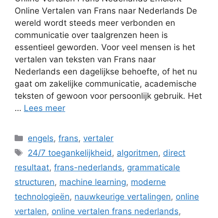
Online Vertalen van Frans naar Nederlands De
wereld wordt steeds meer verbonden en
communicatie over taalgrenzen heen is
essentieel geworden. Voor veel mensen is het
vertalen van teksten van Frans naar
Nederlands een dagelijkse behoefte, of het nu
gaat om zakelijke communicatie, academische
teksten of gewoon voor persoonlijk gebruik. Het
…
Lees meer
Categorieën
engels
,
frans
,
vertaler
Tags
24/7 toegankelijkheid
,
algoritmen
,
direct
resultaat
,
frans-nederlands
,
grammaticale
structuren
,
machine learning
,
moderne
technologieën
,
nauwkeurige vertalingen
,
online
vertalen
,
online vertalen frans nederlands
,