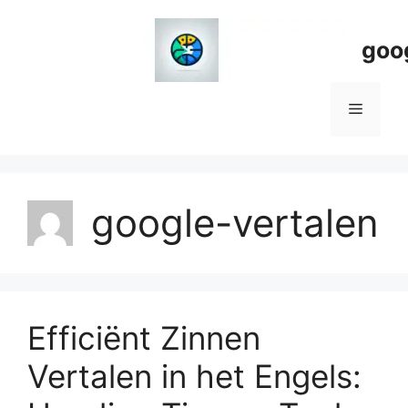
Spring
naar
goo
de
inhoud
Menu
google-vertalen
Efficiënt Zinnen
Vertalen in het Engels: