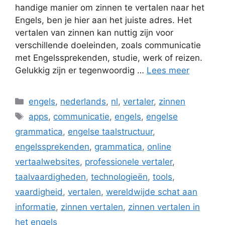
handige manier om zinnen te vertalen naar het
Engels, ben je hier aan het juiste adres. Het
vertalen van zinnen kan nuttig zijn voor
verschillende doeleinden, zoals communicatie
met Engelssprekenden, studie, werk of reizen.
Gelukkig zijn er tegenwoordig …
Lees meer
Categorieën
engels
,
nederlands
,
nl
,
vertaler
,
zinnen
Tags
apps
,
communicatie
,
engels
,
engelse
grammatica
,
engelse taalstructuur
,
engelssprekenden
,
grammatica
,
online
vertaalwebsites
,
professionele vertaler
,
taalvaardigheden
,
technologieën
,
tools
,
vaardigheid
,
vertalen
,
wereldwijde schat aan
informatie
,
zinnen vertalen
,
zinnen vertalen in
het engels