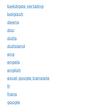
beëdigde vertaling
belgisch
deens
doc
duits
duitsland
eng
engels
english
excel google translate
fr
frans
google