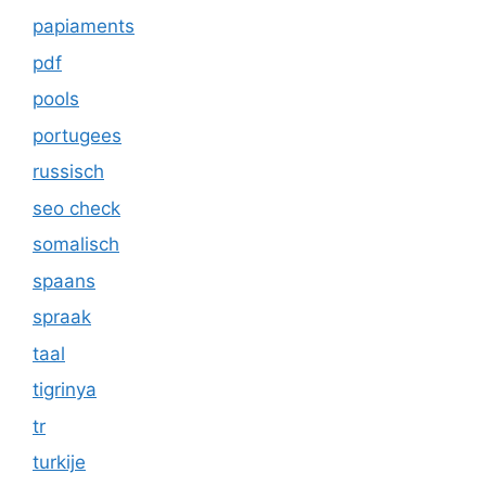
papiaments
pdf
pools
portugees
russisch
seo check
somalisch
spaans
spraak
taal
tigrinya
tr
turkije