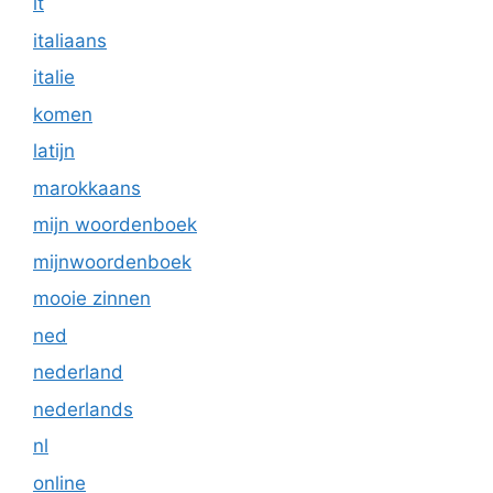
it
italiaans
italie
komen
latijn
marokkaans
mijn woordenboek
mijnwoordenboek
mooie zinnen
ned
nederland
nederlands
nl
online