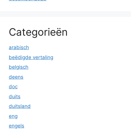
Categorieën
arabisch
beëdigde vertaling
belgisch
deens
doc
duits
duitsland
eng
engels