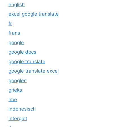
english
excel google translate
fr
frans
google
google docs
google translate
google translate excel
googlen
grieks
hoe
indonesisch
interglot