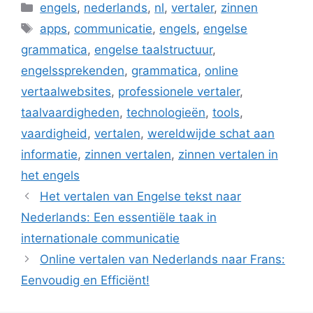
Categorieën
engels
,
nederlands
,
nl
,
vertaler
,
zinnen
Tags
apps
,
communicatie
,
engels
,
engelse
grammatica
,
engelse taalstructuur
,
engelssprekenden
,
grammatica
,
online
vertaalwebsites
,
professionele vertaler
,
taalvaardigheden
,
technologieën
,
tools
,
vaardigheid
,
vertalen
,
wereldwijde schat aan
informatie
,
zinnen vertalen
,
zinnen vertalen in
het engels
Het vertalen van Engelse tekst naar
Nederlands: Een essentiële taak in
internationale communicatie
Online vertalen van Nederlands naar Frans:
Eenvoudig en Efficiënt!