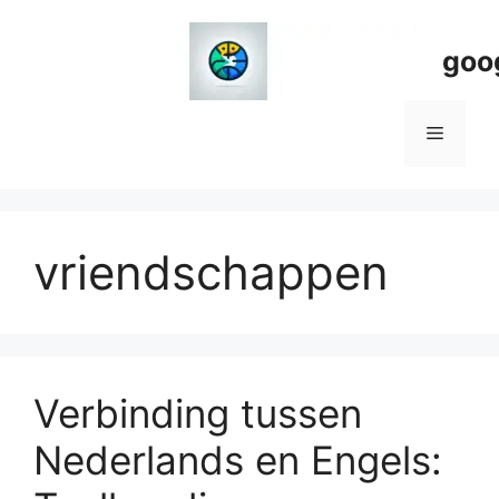
Spring
naar
goo
de
inhoud
Menu
vriendschappen
Verbinding tussen
Nederlands en Engels: