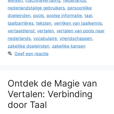
werken
,
machinevertaling
,
nederlands
,
nederlandstalige gebruikers
,
persoonlijke
doeleinden
,
pools
,
poolse informatie
,
taal
,
taalbarrières
,
teksten
,
verrijken van taalkennis
,
vertaaldienst
,
vertalen
,
vertalen van pools naar
nederlands
,
vocabulaire
,
vriendschappen
,
zakelijke doeleinden
,
zakelijke kansen
Geef een reactie
Ontdek de Magie van
Vertalen: Verbinding
door Taal