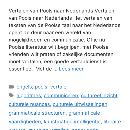
Vertalen van Pools naar Nederlands Vertalen
van Pools naar Nederlands Het vertalen van
teksten van de Poolse taal naar het Nederlands
opent de deur naar een wereld van
mogelijkheden en communicatie. Of je nu
Poolse literatuur wilt begrijpen, met Poolse
vrienden wilt praten of zakelijke documenten
moet vertalen, een goede vertaaldienst is
essentieel. Met de …
Lees meer
Categorieën
engels
,
pools
,
vertaler
Tags
algoritmes
,
communiceren
,
cultureel inzicht
,
culturele nuances
,
culturele uitwisselingen
,
grammaticale structuren
,
grammaticale
vaardigheden
,
kunstmatige intelligentie
,
literaire