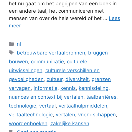
het nu gaat om het begrijpen van een boek in
een andere taal, het communiceren met
mensen van over de hele wereld of het …
Lees
meer
Categorieën
nl
Tags
betrouwbare vertaalbronnen
,
bruggen
bouwen
,
communicatie
,
culturele
uitwisselingen
,
culturele verschillen en
gevoeligheden
,
cultuur
,
diversiteit
,
grenzen
vervagen
,
informatie
,
kennis
,
kennisdeling
,
nuances en context bij vertalen
,
taalbarrières
,
technologie
,
vertaal
,
vertaalhulpmiddelen
,
vertaaltechnologie
,
vertalen
,
vriendschappen
,
woordenboeken
,
zakelijke kansen