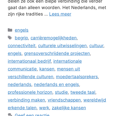
delen ze ook een diepe verbinding die verder
gaat dan alleen woorden. Het Nederlands, met
zijn rijke tradities …
Lees meer
Categorieën
engels
Tags
begrip
,
carrièremogelijkheden
,
connectiviteit
,
culturele uitwisselingen
,
cultuur
,
engels
,
grensoverschrijdende projecten
,
internationaal bedrijf
,
internationale
communicatie
,
kansen
,
mensen uit
verschillende culturen
,
moedertaalsprekers
,
nederlands
,
nederlands en engels
,
professionele horizon
,
studie
,
tweede taal
,
verbinding maken
,
vriendschappen
,
wereldwijd
erkende talen
,
werk
,
zakelijke kansen
Geef een reactie