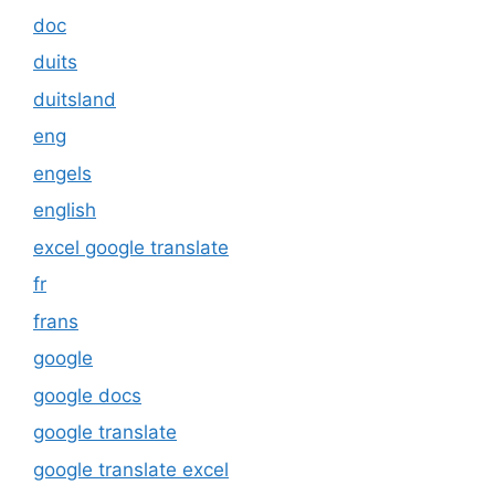
doc
duits
duitsland
eng
engels
english
excel google translate
fr
frans
google
google docs
google translate
google translate excel