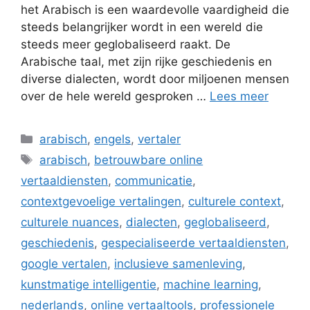
het Arabisch is een waardevolle vaardigheid die
steeds belangrijker wordt in een wereld die
steeds meer geglobaliseerd raakt. De
Arabische taal, met zijn rijke geschiedenis en
diverse dialecten, wordt door miljoenen mensen
over de hele wereld gesproken …
Lees meer
Categorieën
arabisch
,
engels
,
vertaler
Tags
arabisch
,
betrouwbare online
vertaaldiensten
,
communicatie
,
contextgevoelige vertalingen
,
culturele context
,
culturele nuances
,
dialecten
,
geglobaliseerd
,
geschiedenis
,
gespecialiseerde vertaaldiensten
,
google vertalen
,
inclusieve samenleving
,
kunstmatige intelligentie
,
machine learning
,
nederlands
,
online vertaaltools
,
professionele