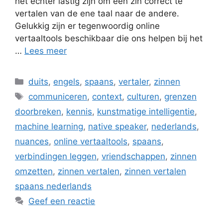
het echter lastig zijn om een zin correct te
vertalen van de ene taal naar de andere.
Gelukkig zijn er tegenwoordig online
vertaaltools beschikbaar die ons helpen bij het
…
Lees meer
Categorieën
duits
,
engels
,
spaans
,
vertaler
,
zinnen
Tags
communiceren
,
context
,
culturen
,
grenzen
doorbreken
,
kennis
,
kunstmatige intelligentie
,
machine learning
,
native speaker
,
nederlands
,
nuances
,
online vertaaltools
,
spaans
,
verbindingen leggen
,
vriendschappen
,
zinnen
omzetten
,
zinnen vertalen
,
zinnen vertalen
spaans nederlands
Geef een reactie