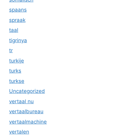
spaans
spraak
taal
tigrinya
tr
turkije
turks
turkse
Uncategorized
vertaal nu
vertaalbureau
vertaalmachine
vertalen