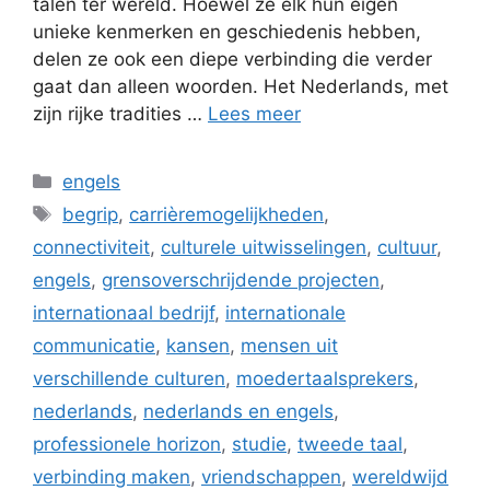
talen ter wereld. Hoewel ze elk hun eigen
unieke kenmerken en geschiedenis hebben,
delen ze ook een diepe verbinding die verder
gaat dan alleen woorden. Het Nederlands, met
zijn rijke tradities …
Lees meer
Categorieën
engels
Tags
begrip
,
carrièremogelijkheden
,
connectiviteit
,
culturele uitwisselingen
,
cultuur
,
engels
,
grensoverschrijdende projecten
,
internationaal bedrijf
,
internationale
communicatie
,
kansen
,
mensen uit
verschillende culturen
,
moedertaalsprekers
,
nederlands
,
nederlands en engels
,
professionele horizon
,
studie
,
tweede taal
,
verbinding maken
,
vriendschappen
,
wereldwijd