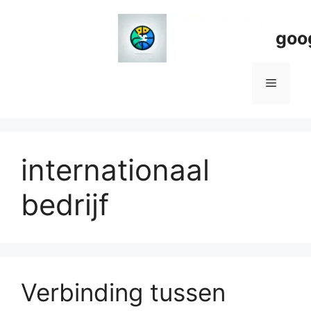
Spring
naar
goo
de
inhoud
Menu
internationaal
bedrijf
Verbinding tussen