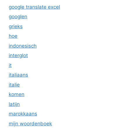
google translate excel
googlen
grieks
hoe
indonesisch
interglot
it
italiaans
italie
komen
latijn
marokkaans
mijn woordenboek