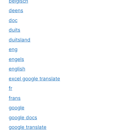
belgisch
deens
doc
duits
duitsland
eng
engels
english
excel google translate
fr
frans
google
google docs
google translate