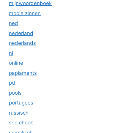
mijnwoordenboek
mooie zinnen
ned
nederland
nederlands
nl
online
papiaments
pdf
pools
portugees
russisch
seo check
somalisch