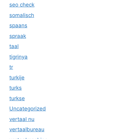
seo check
somalisch
spaans
spraak
taal
tigrinya
tr
turkije
turks
turkse
Uncategorized
vertaal nu
vertaalbureau