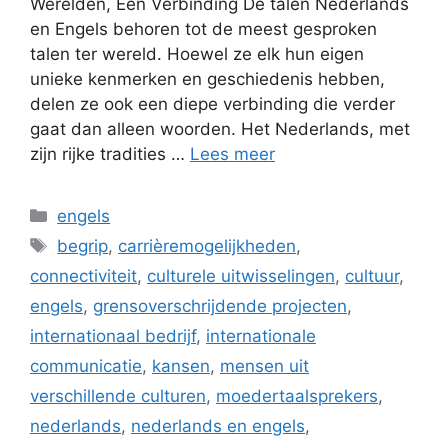
Werelden, Eén Verbinding De talen Nederlands
en Engels behoren tot de meest gesproken
talen ter wereld. Hoewel ze elk hun eigen
unieke kenmerken en geschiedenis hebben,
delen ze ook een diepe verbinding die verder
gaat dan alleen woorden. Het Nederlands, met
zijn rijke tradities …
Lees meer
Categorieën
engels
Tags
begrip
,
carrièremogelijkheden
,
connectiviteit
,
culturele uitwisselingen
,
cultuur
,
engels
,
grensoverschrijdende projecten
,
internationaal bedrijf
,
internationale
communicatie
,
kansen
,
mensen uit
verschillende culturen
,
moedertaalsprekers
,
nederlands
,
nederlands en engels
,