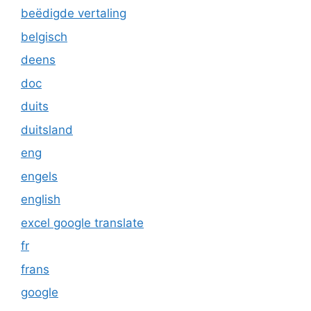
beëdigde vertaling
belgisch
deens
doc
duits
duitsland
eng
engels
english
excel google translate
fr
frans
google