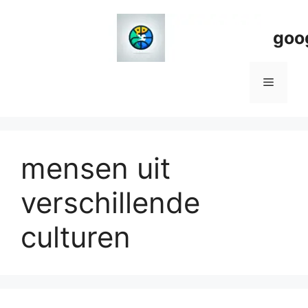
Spring
naar
goo
de
inhoud
Menu
mensen uit
verschillende
culturen