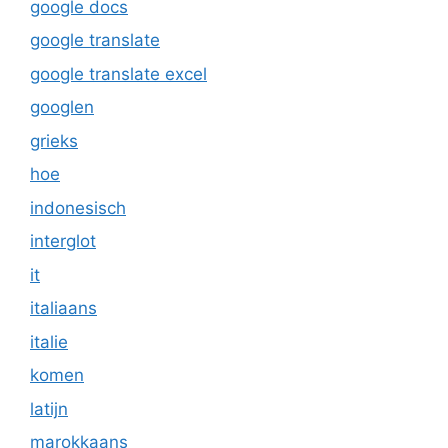
google docs
google translate
google translate excel
googlen
grieks
hoe
indonesisch
interglot
it
italiaans
italie
komen
latijn
marokkaans