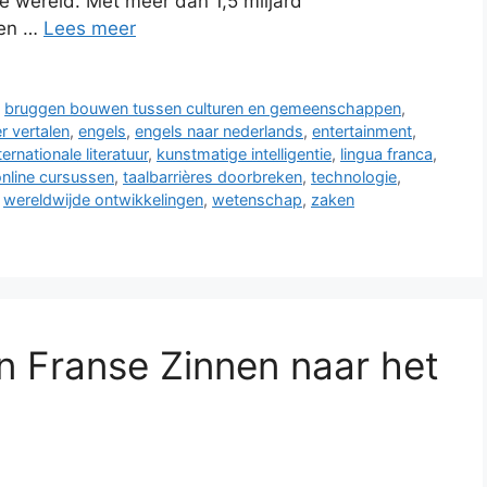
de wereld. Met meer dan 1,5 miljard
een …
Lees meer
,
bruggen bouwen tussen culturen en gemeenschappen
,
r vertalen
,
engels
,
engels naar nederlands
,
entertainment
,
ternationale literatuur
,
kunstmatige intelligentie
,
lingua franca
,
nline cursussen
,
taalbarrières doorbreken
,
technologie
,
,
wereldwijde ontwikkelingen
,
wetenschap
,
zaken
an Franse Zinnen naar het