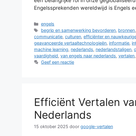
een belangrijke rol in onze geglobaliseer
Engelssprekenden wereldwijd is Engels 
Categorieën
engels
Tags
begrip en samenwerking bevorderen
,
bronnen
communicatie
,
culturen
,
efficiënter en nauwkeurige
geavanceerde vertaaltechnologieën
,
informatie
,
in
machine learning
,
nederlands
,
nederlandstaligen
,
o
vaardigheid
,
van engels naar nederlands
,
vertalen
Geef een reactie
Efficiënt Vertalen v
Nederlands
15 oktober 2025
door
google-vertalen