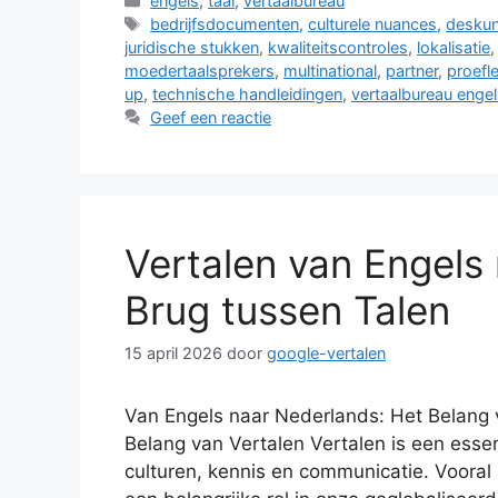
engels
,
taal
,
vertaalbureau
Tags
bedrijfsdocumenten
,
culturele nuances
,
deskun
juridische stukken
,
kwaliteitscontroles
,
lokalisatie
moedertaalsprekers
,
multinational
,
partner
,
proefl
up
,
technische handleidingen
,
vertaalbureau enge
Geef een reactie
Vertalen van Engels
Brug tussen Talen
15 april 2026
door
google-vertalen
Van Engels naar Nederlands: Het Belang 
Belang van Vertalen Vertalen is een esse
culturen, kennis en communicatie. Vooral