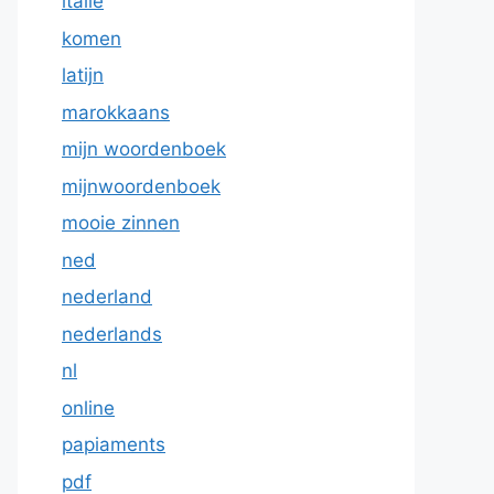
italie
komen
latijn
marokkaans
mijn woordenboek
mijnwoordenboek
mooie zinnen
ned
nederland
nederlands
nl
online
papiaments
pdf