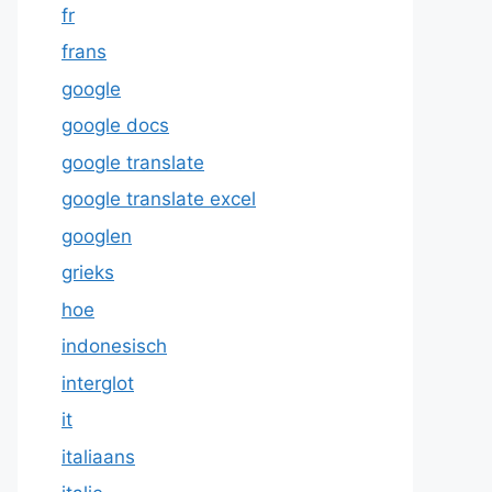
fr
frans
google
google docs
google translate
google translate excel
googlen
grieks
hoe
indonesisch
interglot
it
italiaans