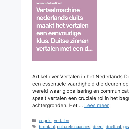
Artikel over Vertalen in het Nederlands D
een essentiële vaardigheid die deuren op
wereld waar globalisering en communicat
speelt vertalen een cruciale rol in het b
achtergronden. Het …
Lees meer
Categorieën
engels
,
vertalen
Tags
brontaal
,
culturele nuances
,
deepl
,
doeltaal
,
ge