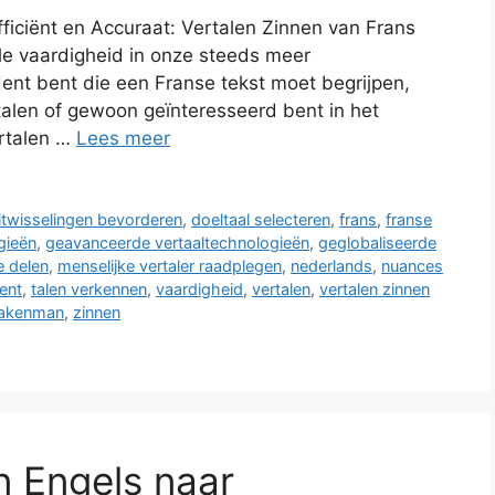
ficiënt en Accuraat: Vertalen Zinnen van Frans
le vaardigheid in onze steeds meer
dent bent die een Franse tekst moet begrijpen,
len of gewoon geïnteresseerd bent in het
ertalen …
Lees meer
uitwisselingen bevorderen
,
doeltaal selecteren
,
frans
,
franse
gieën
,
geavanceerde vertaaltechnologieën
,
geglobaliseerde
e delen
,
menselijke vertaler raadplegen
,
nederlands
,
nuances
ent
,
talen verkennen
,
vaardigheid
,
vertalen
,
vertalen zinnen
akenman
,
zinnen
an Engels naar