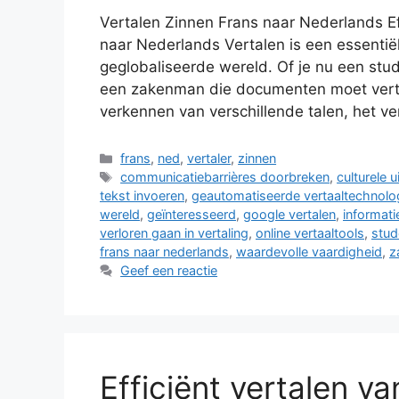
Vertalen Zinnen Frans naar Nederlands Ef
naar Nederlands Vertalen is een essentië
geglobaliseerde wereld. Of je nu een stu
een zakenman die documenten moet verta
verkennen van verschillende talen, het v
Categorieën
frans
,
ned
,
vertaler
,
zinnen
Tags
communicatiebarrières doorbreken
,
culturele 
tekst invoeren
,
geautomatiseerde vertaaltechnolo
wereld
,
geïnteresseerd
,
google vertalen
,
informati
verloren gaan in vertaling
,
online vertaaltools
,
stud
frans naar nederlands
,
waardevolle vaardigheid
,
z
Geef een reactie
Efficiënt vertalen v