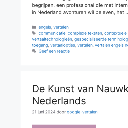
begrijpen, een professional die met intern
in Nederland avonturen wil beleven, het
Categorieën
engels
,
vertalen
Tags
communicatie
,
complexe teksten
,
contextuele 
vertaaltechnologieën
,
gespecialiseerde terminolog
toegang
,
vertaalopties
,
vertalen
,
vertalen engels 
Geef een reactie
De Kunst van Nauwke
Nederlands
21 juni 2024
door
google-vertalen