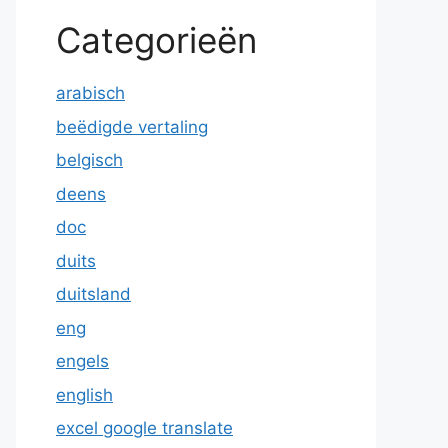
Categorieën
arabisch
beëdigde vertaling
belgisch
deens
doc
duits
duitsland
eng
engels
english
excel google translate