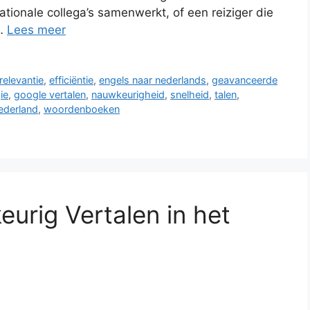
ationale collega’s samenwerkt, of een reiziger die
 …
Lees meer
relevantie
,
efficiëntie
,
engels naar nederlands
,
geavanceerde
ie
,
google vertalen
,
nauwkeurigheid
,
snelheid
,
talen
,
nederland
,
woordenboeken
urig Vertalen in het