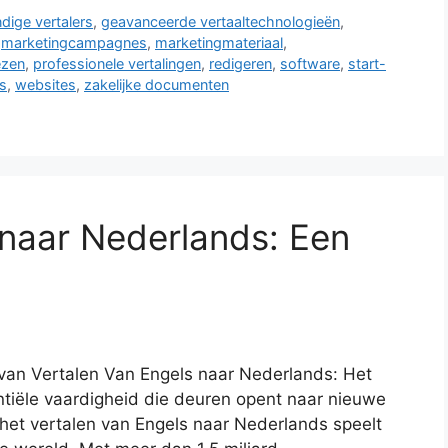
dige vertalers
,
geavanceerde vertaaltechnologieën
,
,
marketingcampagnes
,
marketingmateriaal
,
ezen
,
professionele vertalingen
,
redigeren
,
software
,
start-
ls
,
websites
,
zakelijke documenten
 naar Nederlands: Een
van Vertalen Van Engels naar Nederlands: Het
ntiële vaardigheid die deuren opent naar nieuwe
 het vertalen van Engels naar Nederlands speelt