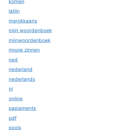
komen
latijn
marokkaans
mijn woordenboek
mijnwoordenboek
mooie zinnen
ned
nederland
nederlands
nl
online
papiaments
pdf
pools