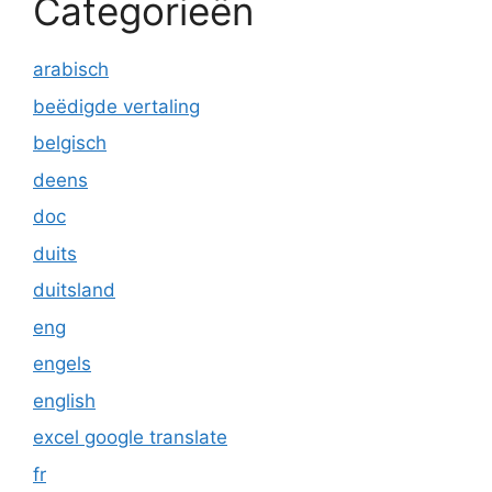
Categorieën
arabisch
beëdigde vertaling
belgisch
deens
doc
duits
duitsland
eng
engels
english
excel google translate
fr