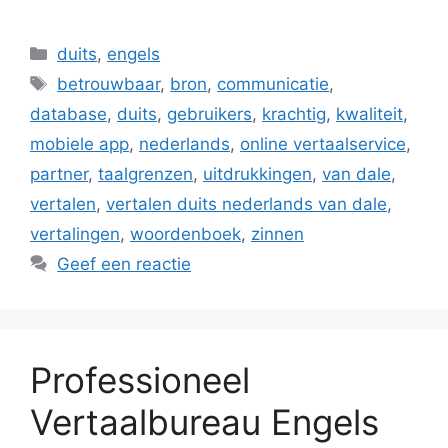
Categorieën
duits
,
engels
Tags
betrouwbaar
,
bron
,
communicatie
,
database
,
duits
,
gebruikers
,
krachtig
,
kwaliteit
,
mobiele app
,
nederlands
,
online vertaalservice
,
partner
,
taalgrenzen
,
uitdrukkingen
,
van dale
,
vertalen
,
vertalen duits nederlands van dale
,
vertalingen
,
woordenboek
,
zinnen
Geef een reactie
Professioneel
Vertaalbureau Engels