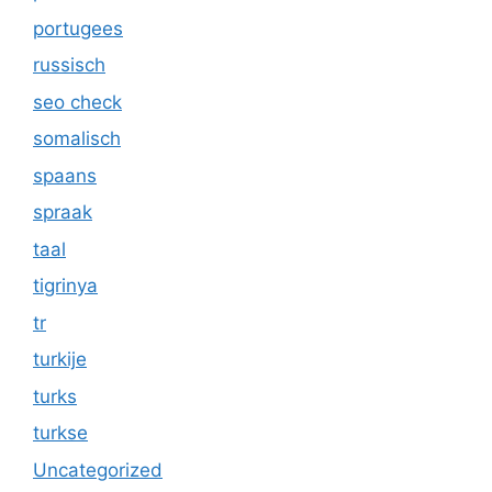
portugees
russisch
seo check
somalisch
spaans
spraak
taal
tigrinya
tr
turkije
turks
turkse
Uncategorized