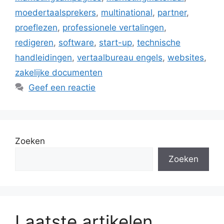
moedertaalsprekers
,
multinational
,
partner
,
proeflezen
,
professionele vertalingen
,
redigeren
,
software
,
start-up
,
technische
handleidingen
,
vertaalbureau engels
,
websites
,
zakelijke documenten
Geef een reactie
Zoeken
Zoeken
Laatste artikelen