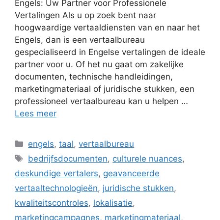
Engels: Uw Partner voor Professionele
Vertalingen Als u op zoek bent naar
hoogwaardige vertaaldiensten van en naar het
Engels, dan is een vertaalbureau
gespecialiseerd in Engelse vertalingen de ideale
partner voor u. Of het nu gaat om zakelijke
documenten, technische handleidingen,
marketingmateriaal of juridische stukken, een
professioneel vertaalbureau kan u helpen …
Lees meer
Categorieën
engels
,
taal
,
vertaalbureau
Tags
bedrijfsdocumenten
,
culturele nuances
,
deskundige vertalers
,
geavanceerde
vertaaltechnologieën
,
juridische stukken
,
kwaliteitscontroles
,
lokalisatie
,
marketingcampagnes
,
marketingmateriaal
,