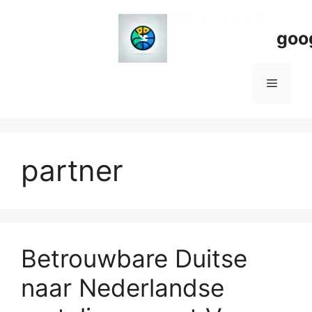
Spring
naar
goo
de
inhoud
Menu
partner
Betrouwbare Duitse
naar Nederlandse