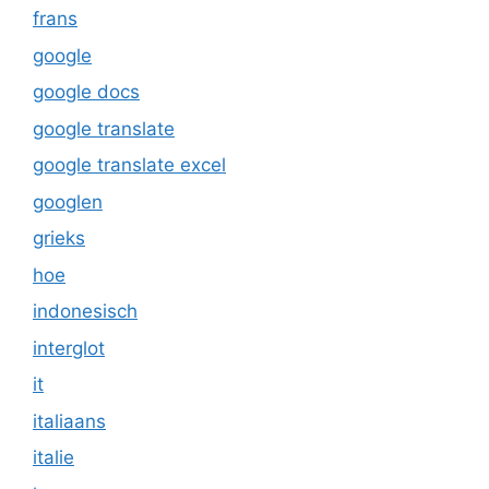
frans
google
google docs
google translate
google translate excel
googlen
grieks
hoe
indonesisch
interglot
it
italiaans
italie