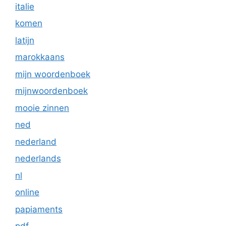
italie
komen
latijn
marokkaans
mijn woordenboek
mijnwoordenboek
mooie zinnen
ned
nederland
nederlands
nl
online
papiaments