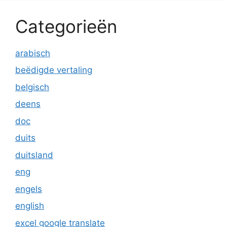
Categorieën
arabisch
beëdigde vertaling
belgisch
deens
doc
duits
duitsland
eng
engels
english
excel google translate