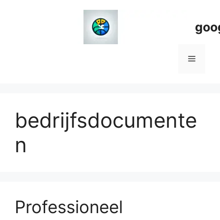
Spring
naar
goo
de
inhoud
Menu
bedrijfsdocumente
n
Professioneel