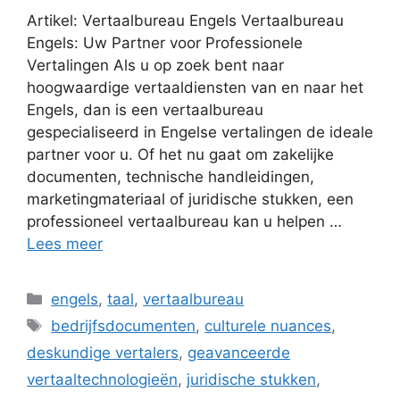
Artikel: Vertaalbureau Engels Vertaalbureau
Engels: Uw Partner voor Professionele
Vertalingen Als u op zoek bent naar
hoogwaardige vertaaldiensten van en naar het
Engels, dan is een vertaalbureau
gespecialiseerd in Engelse vertalingen de ideale
partner voor u. Of het nu gaat om zakelijke
documenten, technische handleidingen,
marketingmateriaal of juridische stukken, een
professioneel vertaalbureau kan u helpen …
Lees meer
Categorieën
engels
,
taal
,
vertaalbureau
Tags
bedrijfsdocumenten
,
culturele nuances
,
deskundige vertalers
,
geavanceerde
vertaaltechnologieën
,
juridische stukken
,