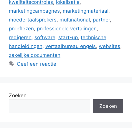
kwaliteitscontroles
,
lokalisatie
,
marketingcampagnes
,
marketingmateriaal
,
moedertaalsprekers
,
multinational
,
partner
,
proeflezen
,
professionele vertalingen
,
redigeren
,
software
,
start-up
,
technische
handleidingen
,
vertaalbureau engels
,
websites
,
zakelijke documenten
Geef een reactie
Zoeken
Zoeken