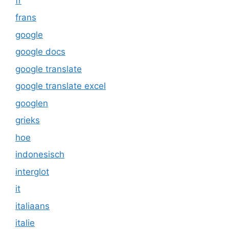
fr
frans
google
google docs
google translate
google translate excel
googlen
grieks
hoe
indonesisch
interglot
it
italiaans
italie