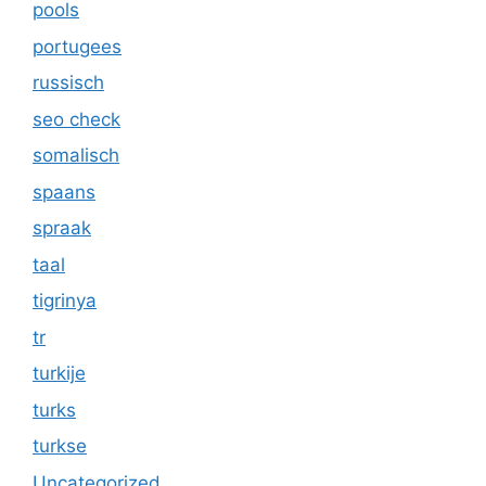
pools
portugees
russisch
seo check
somalisch
spaans
spraak
taal
tigrinya
tr
turkije
turks
turkse
Uncategorized