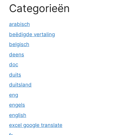
Categorieën
arabisch
beëdigde vertaling
belgisch
deens
doc
duits
duitsland
eng
engels
english
excel google translate