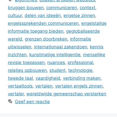
bruggen bouwen
,
communiceren
,
context
,
cultuur
,
delen van ideeën
,
engelse zinnen
,
engelssprekenden communiceren
,
engelstalige
informatie toegang bieden
,
geglobaliseerde
wereld
,
grenzen doorbreken
,
informatie
uitwisselen
,
internationaal zakendoen
,
kennis
inzichten
,
kunstmatige intelligentie
,
menselijke
revisie toepassen
,
nuances
,
professional
,
relaties opbouwen
,
student
,
technologie
,
tweede taal
,
vaardigheid
,
verbinding maken
,
vertaaltools
,
vertalen
,
vertalen engels zinnen
,
vertaler
,
wereldwijde gemeenschap versterken
Geef een reactie