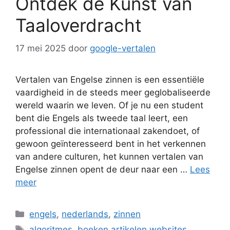
Ontdek de Kunst van
Taaloverdracht
17 mei 2025
door
google-vertalen
Vertalen van Engelse zinnen is een essentiële
vaardigheid in de steeds meer geglobaliseerde
wereld waarin we leven. Of je nu een student
bent die Engels als tweede taal leert, een
professional die internationaal zakendoet, of
gewoon geïnteresseerd bent in het verkennen
van andere culturen, het kunnen vertalen van
Engelse zinnen opent de deur naar een …
Lees
meer
Categorieën
engels
,
nederlands
,
zinnen
Tags
algoritmes
,
boeken artikelen websites
,