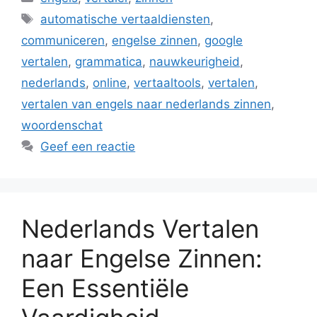
Tags
automatische vertaaldiensten
,
communiceren
,
engelse zinnen
,
google
vertalen
,
grammatica
,
nauwkeurigheid
,
nederlands
,
online
,
vertaaltools
,
vertalen
,
vertalen van engels naar nederlands zinnen
,
woordenschat
Geef een reactie
Nederlands Vertalen
naar Engelse Zinnen:
Een Essentiële