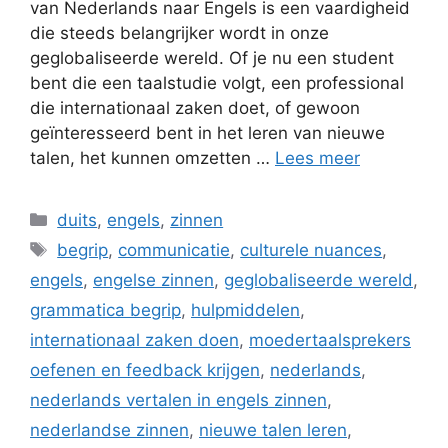
van Nederlands naar Engels is een vaardigheid
die steeds belangrijker wordt in onze
geglobaliseerde wereld. Of je nu een student
bent die een taalstudie volgt, een professional
die internationaal zaken doet, of gewoon
geïnteresseerd bent in het leren van nieuwe
talen, het kunnen omzetten …
Lees meer
Categorieën
duits
,
engels
,
zinnen
Tags
begrip
,
communicatie
,
culturele nuances
,
engels
,
engelse zinnen
,
geglobaliseerde wereld
,
grammatica begrip
,
hulpmiddelen
,
internationaal zaken doen
,
moedertaalsprekers
oefenen en feedback krijgen
,
nederlands
,
nederlands vertalen in engels zinnen
,
nederlandse zinnen
,
nieuwe talen leren
,