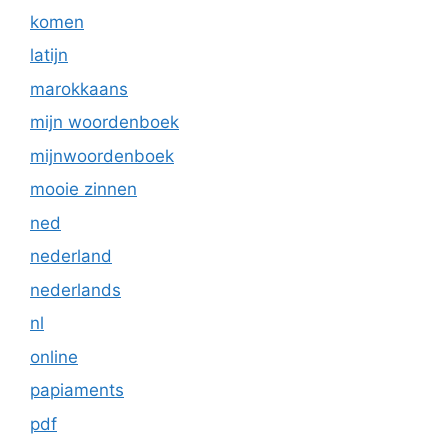
komen
latijn
marokkaans
mijn woordenboek
mijnwoordenboek
mooie zinnen
ned
nederland
nederlands
nl
online
papiaments
pdf