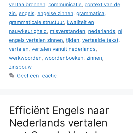
vertaalbronnen
,
communicatie
,
context van de
zin
,
engels
,
engelse zinnen
,
grammatica
,
grammaticale structuur
,
kwaliteit en
nauwkeurigheid
,
misverstanden
,
nederlands
,
nl
engels vertalen zinnen
,
tijden
,
vertaalde tekst
,
vertalen
,
vertalen vanuit nederlands
,
werkwoorden
,
woordenboeken
,
zinnen
,
zinsbouw
Geef een reactie
Efficiënt Engels naar
Nederlands vertalen