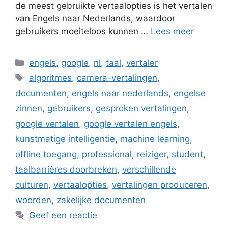
de meest gebruikte vertaalopties is het vertalen
van Engels naar Nederlands, waardoor
gebruikers moeiteloos kunnen …
Lees meer
Categorieën
engels
,
google
,
nl
,
taal
,
vertaler
Tags
algoritmes
,
camera-vertalingen
,
documenten
,
engels naar nederlands
,
engelse
zinnen
,
gebruikers
,
gesproken vertalingen
,
google vertalen
,
google vertalen engels
,
kunstmatige intelligentie
,
machine learning
,
offline toegang
,
professional
,
reiziger
,
student
,
taalbarrières doorbreken
,
verschillende
culturen
,
vertaalopties
,
vertalingen produceren
,
woorden
,
zakelijke documenten
Geef een reactie