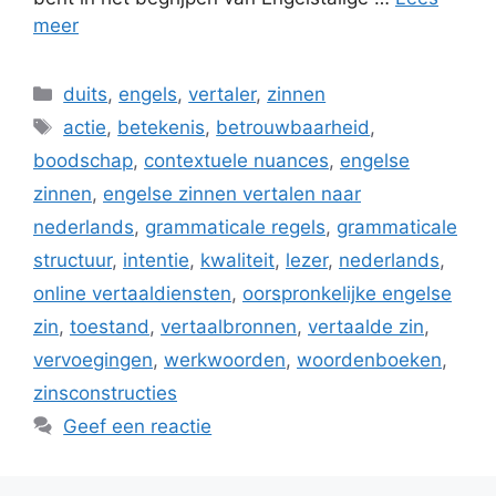
meer
Categorieën
duits
,
engels
,
vertaler
,
zinnen
Tags
actie
,
betekenis
,
betrouwbaarheid
,
boodschap
,
contextuele nuances
,
engelse
zinnen
,
engelse zinnen vertalen naar
nederlands
,
grammaticale regels
,
grammaticale
structuur
,
intentie
,
kwaliteit
,
lezer
,
nederlands
,
online vertaaldiensten
,
oorspronkelijke engelse
zin
,
toestand
,
vertaalbronnen
,
vertaalde zin
,
vervoegingen
,
werkwoorden
,
woordenboeken
,
zinsconstructies
Geef een reactie