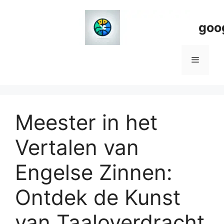
Spring
naar
goo
de
inhoud
Menu
Meester in het
Vertalen van
Engelse Zinnen:
Ontdek de Kunst
van Taaloverdracht