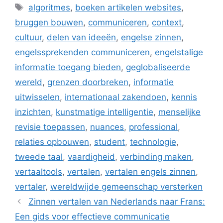
Tags
algoritmes
,
boeken artikelen websites
,
bruggen bouwen
,
communiceren
,
context
,
cultuur
,
delen van ideeën
,
engelse zinnen
,
engelssprekenden communiceren
,
engelstalige
informatie toegang bieden
,
geglobaliseerde
wereld
,
grenzen doorbreken
,
informatie
uitwisselen
,
internationaal zakendoen
,
kennis
inzichten
,
kunstmatige intelligentie
,
menselijke
revisie toepassen
,
nuances
,
professional
,
relaties opbouwen
,
student
,
technologie
,
tweede taal
,
vaardigheid
,
verbinding maken
,
vertaaltools
,
vertalen
,
vertalen engels zinnen
,
vertaler
,
wereldwijde gemeenschap versterken
Zinnen vertalen van Nederlands naar Frans:
Een gids voor effectieve communicatie