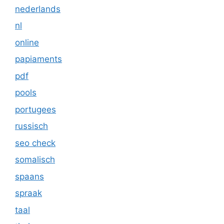
nederlands
nl
online
papiaments
pdf
pools
portugees
russisch
seo check
somalisch
spaans
spraak
taal