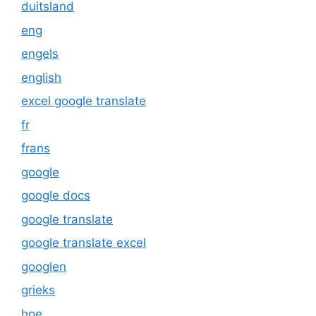
duitsland
eng
engels
english
excel google translate
fr
frans
google
google docs
google translate
google translate excel
googlen
grieks
hoe