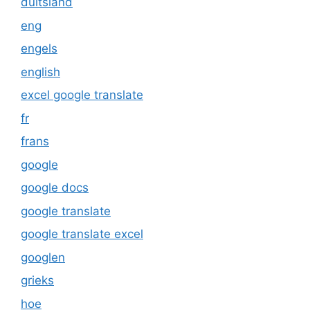
duitsland
eng
engels
english
excel google translate
fr
frans
google
google docs
google translate
google translate excel
googlen
grieks
hoe