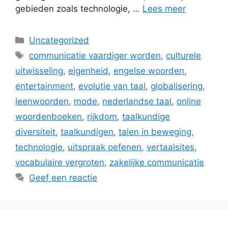
gebieden zoals technologie, …
Lees meer
Categorieën
Uncategorized
Tags
communicatie vaardiger worden
,
culturele
uitwisseling
,
eigenheid
,
engelse woorden
,
entertainment
,
evolutie van taal
,
globalisering
,
leenwoorden
,
mode
,
nederlandse taal
,
online
woordenboeken
,
rijkdom
,
taalkundige
diversiteit
,
taalkundigen
,
talen in beweging
,
technologie
,
uitspraak oefenen
,
vertaalsites
,
vocabulaire vergroten
,
zakelijke communicatie
Geef een reactie