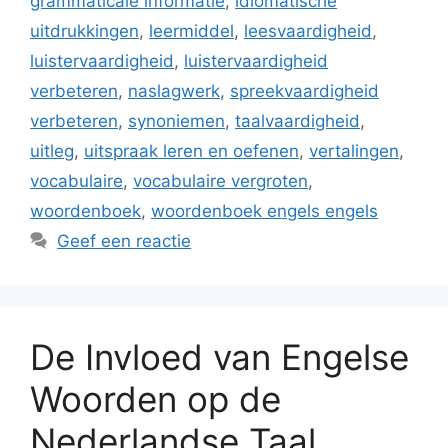
grammaticale informatie
,
idiomatische
uitdrukkingen
,
leermiddel
,
leesvaardigheid
,
luistervaardigheid
,
luistervaardigheid
verbeteren
,
naslagwerk
,
spreekvaardigheid
verbeteren
,
synoniemen
,
taalvaardigheid
,
uitleg
,
uitspraak leren en oefenen
,
vertalingen
,
vocabulaire
,
vocabulaire vergroten
,
woordenboek
,
woordenboek engels engels
Geef een reactie
De Invloed van Engelse
Woorden op de
Nederlandse Taal