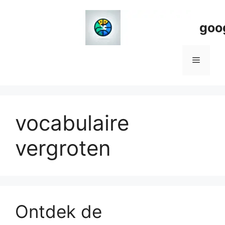
Spring
naar
goo
de
inhoud
Menu
vocabulaire
vergroten
Ontdek de