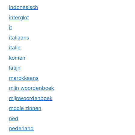
indonesisch
interglot
it
italiaans
italie
komen
latijn
marokkaans
mijn woordenboek
mijnwoordenboek
mooie zinnen
ned
nederland