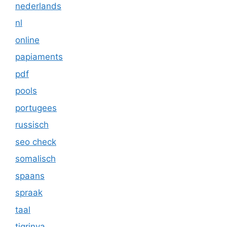
nederlands
nl
online
papiaments
pdf
pools
portugees
russisch
seo check
somalisch
spaans
spraak
taal
tigrinya