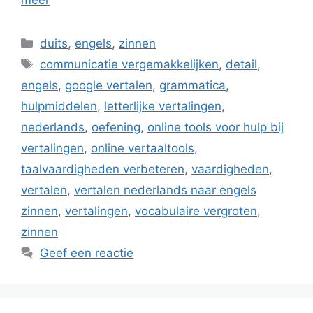
meer
Categorieën
duits
,
engels
,
zinnen
Tags
communicatie vergemakkelijken
,
detail
,
engels
,
google vertalen
,
grammatica
,
hulpmiddelen
,
letterlijke vertalingen
,
nederlands
,
oefening
,
online tools voor hulp bij
vertalingen
,
online vertaaltools
,
taalvaardigheden verbeteren
,
vaardigheden
,
vertalen
,
vertalen nederlands naar engels
zinnen
,
vertalingen
,
vocabulaire vergroten
,
zinnen
Geef een reactie