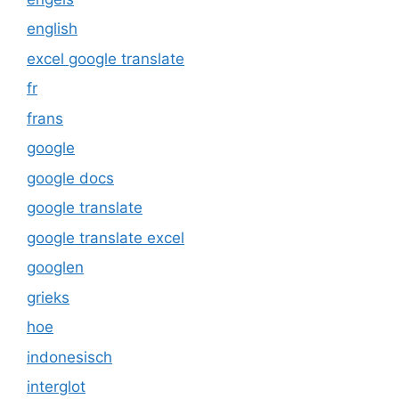
english
excel google translate
fr
frans
google
google docs
google translate
google translate excel
googlen
grieks
hoe
indonesisch
interglot