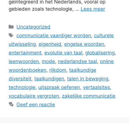
geïntegreerd in het Nederlands, vooral op
gebieden zoals technologie, …
Lees meer
Categorieën
Uncategorized
Tags
communicatie vaardiger worden
,
culturele
uitwisseling
,
eigenheid
,
engelse woorden
,
entertainment
,
evolutie van taal
,
globalisering
,
leenwoorden
,
mode
,
nederlandse taal
,
online
woordenboeken
,
rijkdom
,
taalkundige
diversiteit
,
taalkundigen
,
talen in beweging
,
technologie
,
uitspraak oefenen
,
vertaalsites
,
vocabulaire vergroten
,
zakelijke communicatie
Geef een reactie