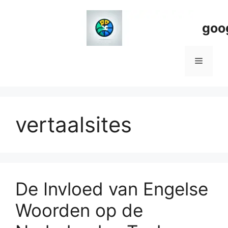
Spring
naar
goo
de
inhoud
Menu
vertaalsites
De Invloed van Engelse
Woorden op de