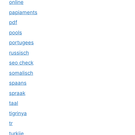
online
papiaments
pdf
pools
portugees
russisch
seo check
somalisch
spaans
spraak
taal
tigrinya
tr
turkije