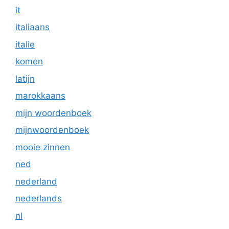
it
italiaans
italie
komen
latijn
marokkaans
mijn woordenboek
mijnwoordenboek
mooie zinnen
ned
nederland
nederlands
nl