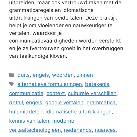
uitbreiden, maar ook vertrouwd raken met de
grammaticaregels en idiomatische
uitdrukkingen van beide talen. Deze praktijk
helpt je om vloeiender en nauwkeuriger te
vertalen, waardoor je
communicatievaardigheden worden versterkt
en je zelfvertrouwen groeit in het overbruggen
van taalkundige kloven.
Categorieën
duits
,
engels
,
woorden
,
zinnen
Tags
alternatieve formuleringen
,
betekenis
,
communicatie
,
context
,
culturele verschillen
,
detail
,
engels
,
google vertalen
,
grammatica
,
hulpmiddelen
,
idiomatische uitdrukkingen
,
kennis van talen
,
moderne
vertaaltechnologieën
,
nederlands
,
nuances
,