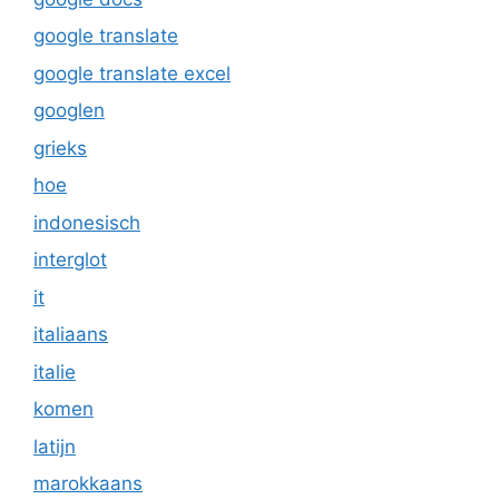
google translate
google translate excel
googlen
grieks
hoe
indonesisch
interglot
it
italiaans
italie
komen
latijn
marokkaans