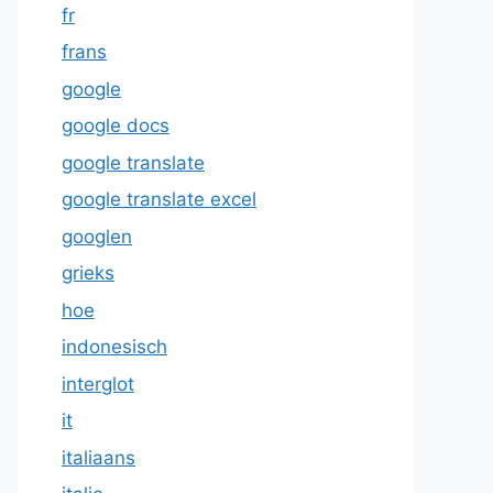
fr
frans
google
google docs
google translate
google translate excel
googlen
grieks
hoe
indonesisch
interglot
it
italiaans