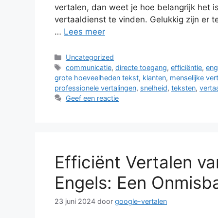
vertalen, dan weet je hoe belangrijk het
vertaaldienst te vinden. Gelukkig zijn er 
…
Lees meer
Categorieën
Uncategorized
Tags
communicatie
,
directe toegang
,
efficiëntie
,
eng
grote hoeveelheden tekst
,
klanten
,
menselijke vert
professionele vertalingen
,
snelheid
,
teksten
,
verta
Geef een reactie
Efficiënt Vertalen v
Engels: Een Onmisba
23 juni 2024
door
google-vertalen