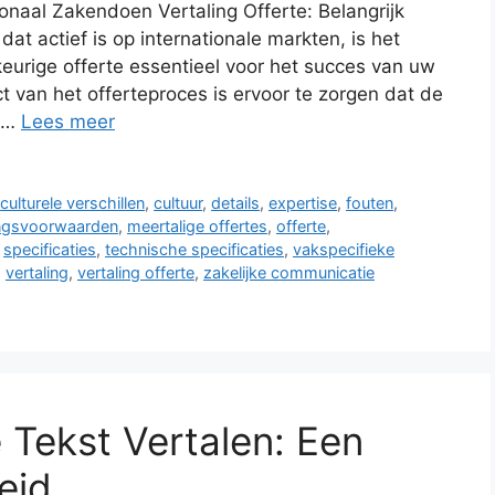
tionaal Zakendoen Vertaling Offerte: Belangrijk
dat actief is op internationale markten, is het
eurige offerte essentieel voor het succes van uw
ct van het offerteproces is ervoor te zorgen dat de
r …
Lees meer
,
culturele verschillen
,
cultuur
,
details
,
expertise
,
fouten
,
ingsvoorwaarden
,
meertalige offertes
,
offerte
,
,
specificaties
,
technische specificaties
,
vakspecifieke
,
vertaling
,
vertaling offerte
,
zakelijke communicatie
 Tekst Vertalen: Een
eid