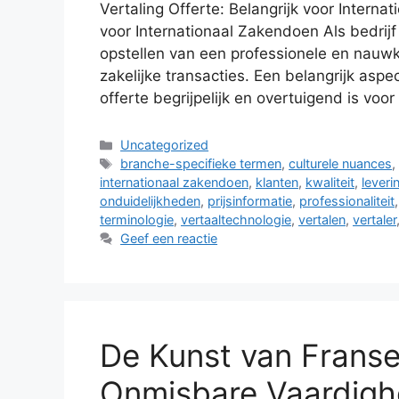
Vertaling Offerte: Belangrijk voor Interna
voor Internationaal Zakendoen Als bedrijf 
opstellen van een professionele en nauwk
zakelijke transacties. Een belangrijk aspe
offerte begrijpelijk en overtuigend is voo
Categorieën
Uncategorized
Tags
branche-specifieke termen
,
culturele nuances
internationaal zakendoen
,
klanten
,
kwaliteit
,
lever
onduidelijkheden
,
prijsinformatie
,
professionaliteit
terminologie
,
vertaaltechnologie
,
vertalen
,
vertaler
Geef een reactie
De Kunst van Franse
Onmisbare Vaardigh