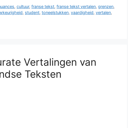
 nuances
,
cultuur
,
franse tekst
,
franse tekst vertalen
,
grenzen
,
wkeurigheid
,
student
,
toneelstukken
,
vaardigheid
,
vertalen
,
rate Vertalingen van
andse Teksten