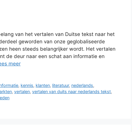
elang van het vertalen van Duitse tekst naar het
nderdeel geworden van onze geglobaliseerde
en heen steeds belangrijker wordt. Het vertalen
nt de deur naar een schat aan informatie en
ees meer
informatie
,
kennis
,
klanten
,
literatuur
,
nederlands
,
arkten
,
vertalen
,
vertalen van duits naar nederlands tekst
,
heden