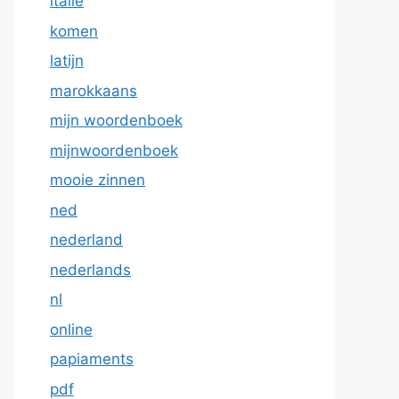
italie
komen
latijn
marokkaans
mijn woordenboek
mijnwoordenboek
mooie zinnen
ned
nederland
nederlands
nl
online
papiaments
pdf