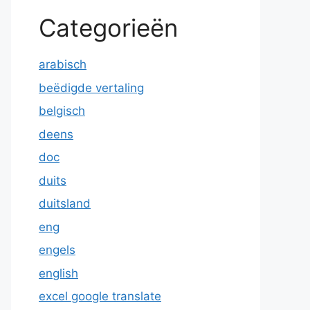
Categorieën
arabisch
beëdigde vertaling
belgisch
deens
doc
duits
duitsland
eng
engels
english
excel google translate