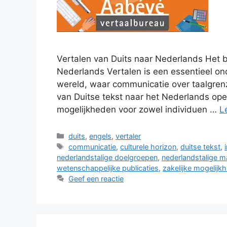
Vertalen van Duits naar Nederlands Het b
Nederlands Vertalen is een essentieel o
wereld, waar communicatie over taalgrenz
van Duitse tekst naar het Nederlands ope
mogelijkheden voor zowel individuen …
L
Categorieën
duits
,
engels
,
vertaler
Tags
communicatie
,
culturele horizon
,
duitse tekst
,
nederlandstalige doelgroepen
,
nederlandstalige m
wetenschappelijke publicaties
,
zakelijke mogelijk
Geef een reactie