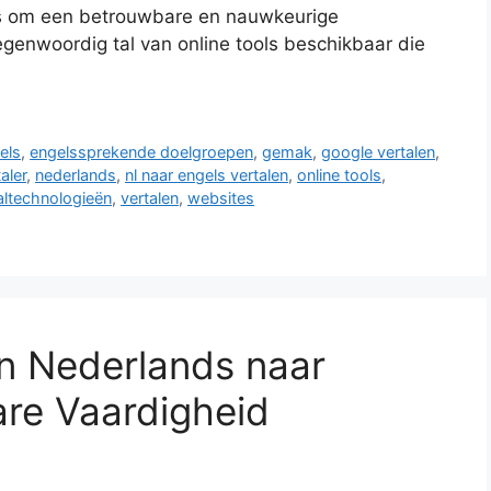
 is om een betrouwbare en nauwkeurige
tegenwoordig tal van online tools beschikbaar die
els
,
engelssprekende doelgroepen
,
gemak
,
google vertalen
,
aler
,
nederlands
,
nl naar engels vertalen
,
online tools
,
altechnologieën
,
vertalen
,
websites
an Nederlands naar
re Vaardigheid