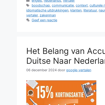
Categorieën
engels
,
nederlands
,
vertaler
Tags
boodschap
,
communicatie
,
context
,
culturele
idiomatische uitdrukkingen
,
klanten
,
literatuur
,
nau
vertaler
,
zakenman
Geef een reactie
Het Belang van Accu
Duitse Naar Nederl
06 december 2024
door
google-vertalen