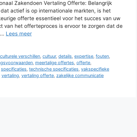
tionaal Zakendoen Vertaling Offerte: Belangrijk
dat actief is op internationale markten, is het
eurige offerte essentieel voor het succes van uw
ct van het offerteproces is ervoor te zorgen dat de
r …
Lees meer
,
culturele verschillen
,
cultuur
,
details
,
expertise
,
fouten
,
ingsvoorwaarden
,
meertalige offertes
,
offerte
,
,
specificaties
,
technische specificaties
,
vakspecifieke
,
vertaling
,
vertaling offerte
,
zakelijke communicatie