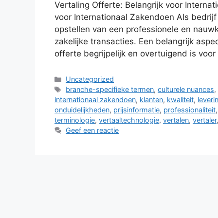
Vertaling Offerte: Belangrijk voor Interna
voor Internationaal Zakendoen Als bedrijf 
opstellen van een professionele en nauwk
zakelijke transacties. Een belangrijk aspe
offerte begrijpelijk en overtuigend is voo
Categorieën
Uncategorized
Tags
branche-specifieke termen
,
culturele nuances
internationaal zakendoen
,
klanten
,
kwaliteit
,
lever
onduidelijkheden
,
prijsinformatie
,
professionaliteit
terminologie
,
vertaaltechnologie
,
vertalen
,
vertaler
Geef een reactie