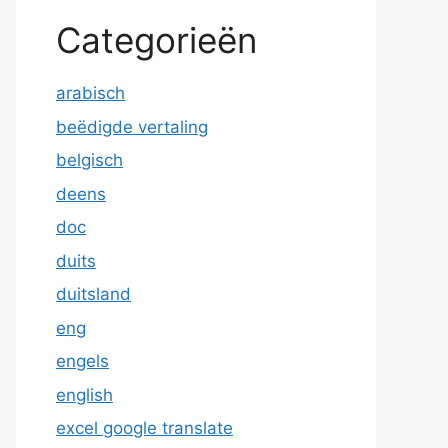
Categorieën
arabisch
beëdigde vertaling
belgisch
deens
doc
duits
duitsland
eng
engels
english
excel google translate