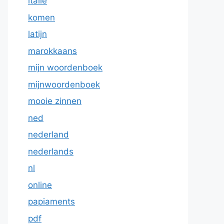
italie
komen
latijn
marokkaans
mijn woordenboek
mijnwoordenboek
mooie zinnen
ned
nederland
nederlands
nl
online
papiaments
pdf