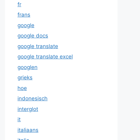
fr
frans
google
google docs
google translate
google translate excel
googlen
grieks
hoe
indonesisch
interglot
it
italiaans